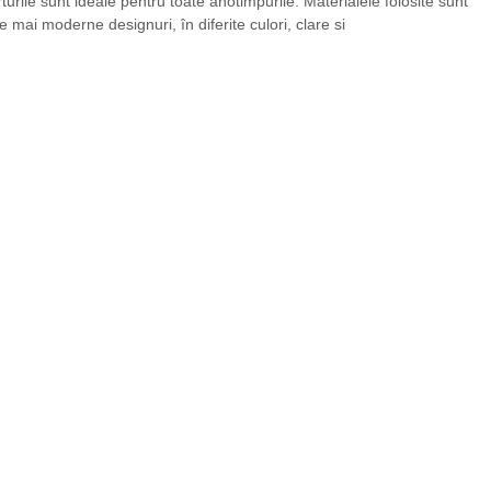
turile sunt ideale pentru toate anotimpurile. Materialele folosite sunt
mai moderne designuri, în diferite culori, clare si