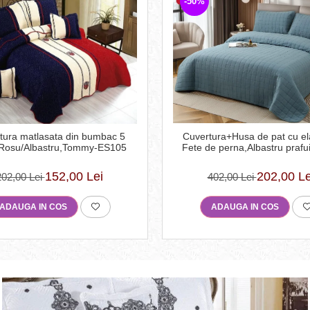
-50%
tura matlasata din bumbac 5
Cuvertura+Husa de pat cu el
,Rosu/Albastru,Tommy-ES105
Fete de perna,Albastru prafu
152,00 Lei
202,00 Le
202,00 Lei
402,00 Lei
ADAUGA IN COS
ADAUGA IN COS