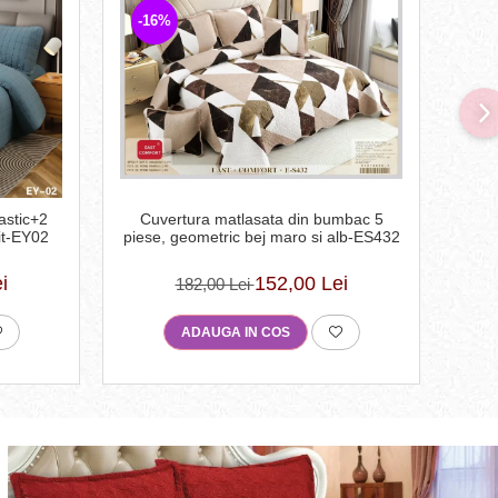
-16%
-2
Cuvertura matlasata din bumbac 5
astic+2
Cu
piese, geometric bej maro si alb-ES432
it-EY02
pie
152,00 Lei
i
182,00 Lei
ADAUGA IN COS