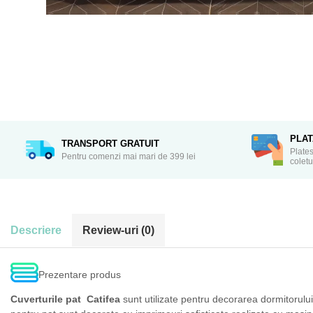
Distribuie
pe
Facebook
PLA
TRANSPORT GRATUIT
Plates
Pentru comenzi mai mari de 399 lei
coletu
Descriere
Review-uri
(0)
Prezentare produs
Cuverturile pat Catifea
sunt utilizate pentru decorarea dormitorulu