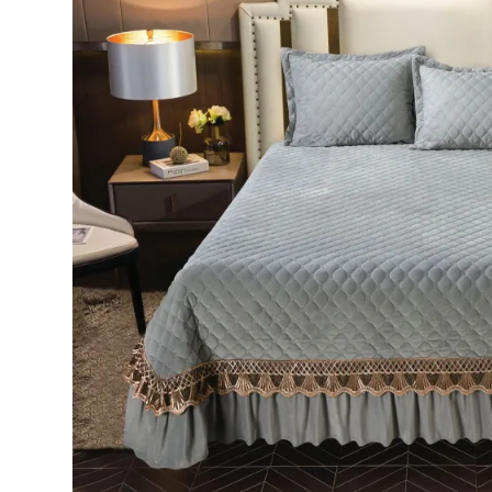
Lenjerii de pat Bumbac 100%
Lenjerii de pat Bumbac Poplin
Lenjerii de pat Catifea
Lenjerii de pat Damasc
Lenjerii de pat Finet + 2 Draperii
Lenjerii de pat Finet cu PLIURI
Lenjerii de pat finet Home
Lenjerii de pat Saten 4 piese cu
elastic