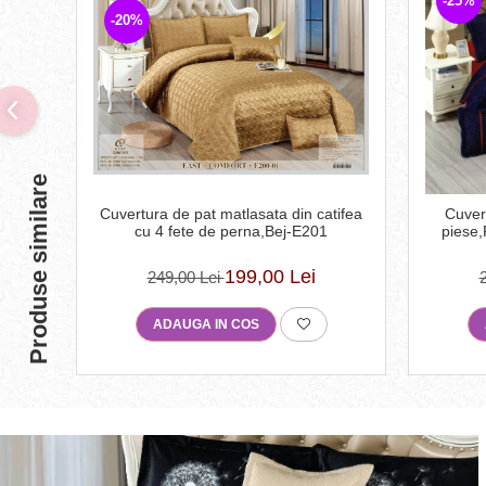
-25%
-20%
Produse similare
Cuvertura de pat matlasata din catifea
Cuver
cu 4 fete de perna,Bej-E201
piese
199,00 Lei
249,00 Lei
ADAUGA IN COS