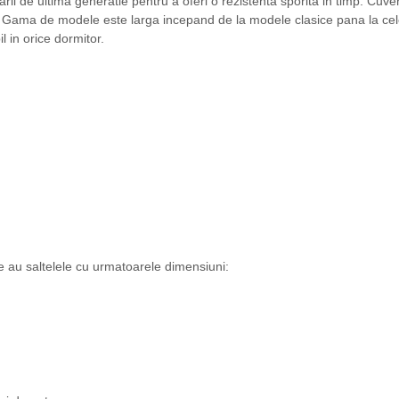
ii de ultima generatie pentru a oferi o rezistenta sporita in timp. Cuver
t. Gama de modele este larga incepand de la modele clasice pana la cele 
 in orice dormitor.
e au saltelele cu urmatoarele dimensiuni: