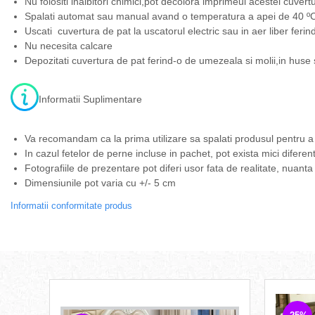
Nu folositi inalbitori chimici,pot decolora imprimeul acestei cuvert
Spalati automat sau manual avand o temperatura a apei de 40 ºC,
Uscati cuvertura de pat la uscatorul electric sau in aer liber ferin
Nu necesita calcare
Depozitati cuvertura de pat ferind-o de umezeala si molii,in huse 
Informatii Suplimentare
Va recomandam ca la prima utilizare sa spalati produsul pentru a
In cazul fetelor de perne incluse in pachet, pot exista mici diferen
Fotografiile de prezentare pot diferi usor fata de realitate, nuanta
Dimensiunile pot varia cu +/- 5 cm
Informatii conformitate produs