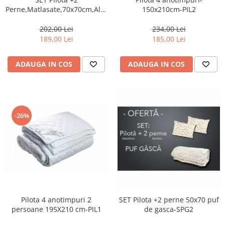
150x210cm-PIL2
Perne,Matlasate,70x70cm,Alb-
PP1
234,00 Lei
202,00 Lei
185,00 Lei
189,00 Lei
ADAUGA IN COS
ADAUGA IN COS
-26%
Pilota 4 anotimpuri 2
SET Pilota +2 perne 50x70 puf
persoane 195X210 cm-PIL1
de gasca-SPG2