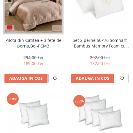
Pilota din Catifea + 3 fete de
Set 2 perne 50×70 Somnart
perna,Bej-PCM3
Bambus Memory Foam cu
husa detasabila-ME2
294,00 Lei
202,00 Lei
189,00 Lei
182,00 Lei
ADAUGA IN COS
ADAUGA IN COS
-18%
-33%