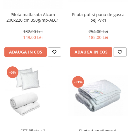
Pilota matlasata Alcam
Pilota puf si pana de gasca
200x220 cm,350g/mp-ALC1
bej -VR1
182,00 Lei
254,00 Lei
149,00 Lei
185,00 Lei
ADAUGA IN COS
ADAUGA IN COS
-6%
-21%
Pilota 4 anotimpuri-
SET Pilota +2