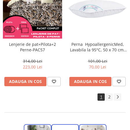
Lenjerie de pat+Pilota+2
Perna HypoallergenicMed,
Perne-PAC57
Lavabila la 95°C, 50 x 70 cm-
MD1
314,00 Lei
101,00 Lei
223,00 Lei
70,00 Lei
ADAUGA IN COS
ADAUGA IN COS
1
2