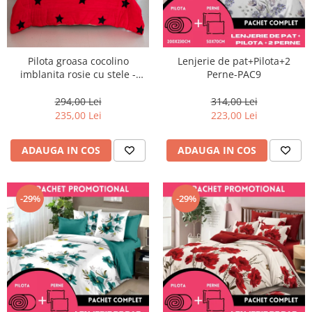
Pilota groasa cocolino
Lenjerie de pat+Pilota+2
imblanita rosie cu stele -
Perne-PAC9
PCB19
294,00 Lei
314,00 Lei
235,00 Lei
223,00 Lei
ADAUGA IN COS
ADAUGA IN COS
-29%
-29%