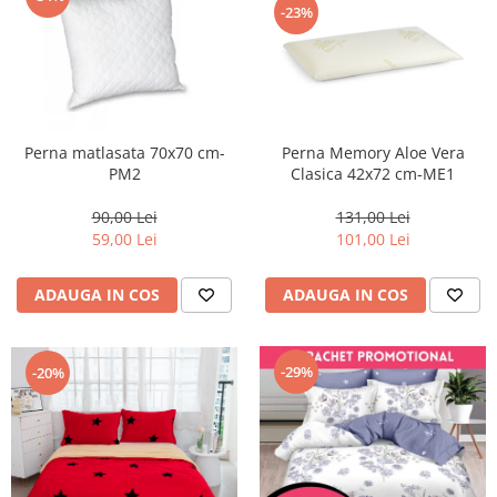
-23%
Perna Memory Aloe Vera
Perna matlasata 70x70 cm-
Clasica 42x72 cm-ME1
PM2
131,00 Lei
90,00 Lei
101,00 Lei
59,00 Lei
ADAUGA IN COS
ADAUGA IN COS
-29%
-20%