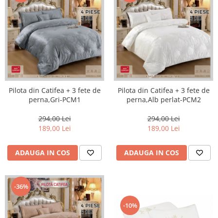
Pilota din Catifea + 3 fete de
Pilota din Catifea + 3 fete de
perna,Gri-PCM1
perna,Alb perlat-PCM2
294,00 Lei
294,00 Lei
189,00 Lei
189,00 Lei
ADAUGA IN COS
ADAUGA IN COS
-36%
-10%