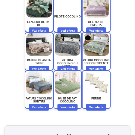
PILOTE COCOLINO
LENJERII DE PAT
OFERTA BF
BF
PATURA
COCOLINO
Vezi oferta
Vezi oferta
Vezi oferta
PATURI BLANITA
PATURA
PATURI COCOLINO
IEPURE
COCOLINO CU
FOSFORESCENTE
MODEL
Vezi oferta
Vezi oferta
Vezi oferta
PATURI COCOLINO
HUSE DE PAT
PERNE
SUBTIRI
COCOLINO
Vezi oferta
Vezi oferta
Vezi oferta