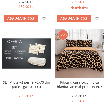
254,00 Lei
269,00 Lei
189,00 Lei
ADAUGA IN COS
ADAUGA IN COS
-20%
SET Pilota +2 perne 70x70 din
Pilota groasa cocolino cu
puf de gasca-SPG1
blanita, Animal print -PCB07
269,00 Lei
294,00 Lei
235,00 Lei