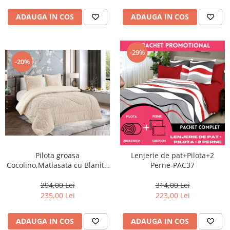
ADAUGA IN COS
ADAUGA IN COS
-29%
-20%
Pilota groasa
Lenjerie de pat+Pilota+2
Cocolino,Matlasata cu Blanita
Perne-PAC37
cu 2 fete de Perna,model tip
Tricotaj,Crem-PT7
294,00 Lei
314,00 Lei
235,00 Lei
223,00 Lei
ADAUGA IN COS
ADAUGA IN COS