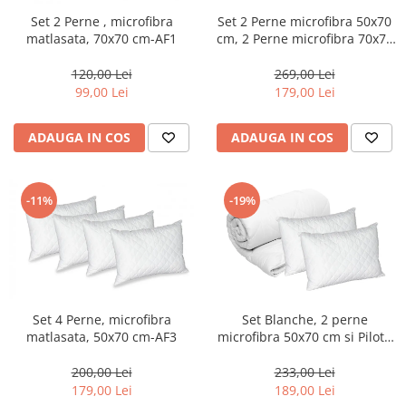
Set 2 Perne microfibra 50x70
Set 2 Perne , microfibra
cm, 2 Perne microfibra 70x70
matlasata, 70x70 cm-AF1
cm-AF2
269,00 Lei
120,00 Lei
179,00 Lei
99,00 Lei
ADAUGA IN COS
ADAUGA IN COS
-11%
-19%
Set 4 Perne, microfibra
Set Blanche, 2 perne
matlasata, 50x70 cm-AF3
microfibra 50x70 cm si Pilota
matlasata 250g/mp, 200x220
cm-BQ1
200,00 Lei
233,00 Lei
179,00 Lei
189,00 Lei