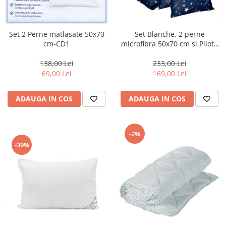
Lenjerii de pat Bumbac 100%
Lenjerii de pat Bumbac Poplin
Lenjerii de pat Catifea
Set 2 Perne matlasate 50x70
Set Blanche, 2 perne
cm-CD1
microfibra 50x70 cm si Pilota
Lenjerii de pat Damasc
matlasata 250g/mp, 200x220
Lenjerii de pat Finet + 2 Draperii
cm-BQ2
138,00 Lei
233,00 Lei
69,00 Lei
169,00 Lei
Lenjerii de pat Finet cu PLIURI
Lenjerii de pat finet Home
ADAUGA IN COS
ADAUGA IN COS
Lenjerii de pat Saten 4 piese cu
elastic
-2%
-39%