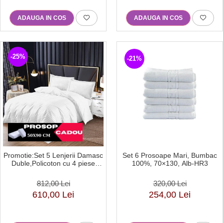
ADAUGA IN COS
ADAUGA IN COS
-25%
-21%
Promotie:Set 5 Lenjerii Damasc
Set 6 Prosoape Mari, Bumbac
Duble,Policoton cu 4 piese
100%, 70×130, Alb-HR3
Cerceaf cu Elastic,140g/mp-
DCS3
812,00 Lei
320,00 Lei
610,00 Lei
254,00 Lei