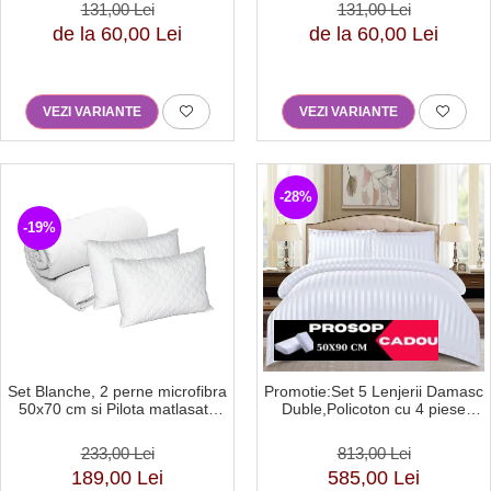
131,00 Lei
131,00 Lei
de la 60,00 Lei
de la 60,00 Lei
VEZI VARIANTE
VEZI VARIANTE
-28%
-19%
Set Blanche, 2 perne microfibra
Promotie:Set 5 Lenjerii Damasc
50x70 cm si Pilota matlasata
Duble,Policoton cu 4 piese
250g/mp, 200x220 cm-BQ1
Cerceaf cu Elastic,130g/mp-
DCS2
233,00 Lei
813,00 Lei
189,00 Lei
585,00 Lei