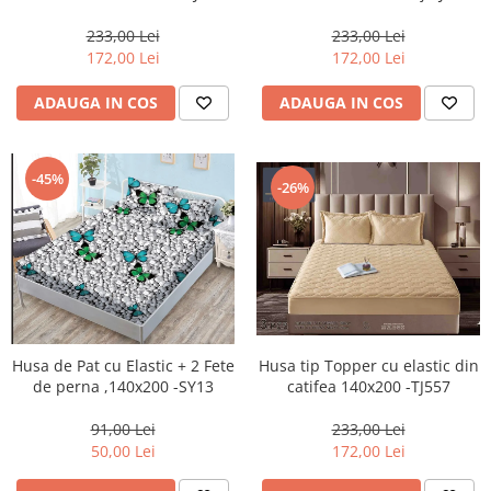
233,00 Lei
233,00 Lei
172,00 Lei
172,00 Lei
ADAUGA IN COS
ADAUGA IN COS
-45%
-26%
Husa de Pat cu Elastic + 2 Fete
Husa tip Topper cu elastic din
de perna ,140x200 -SY13
catifea 140x200 -TJ557
91,00 Lei
233,00 Lei
50,00 Lei
172,00 Lei