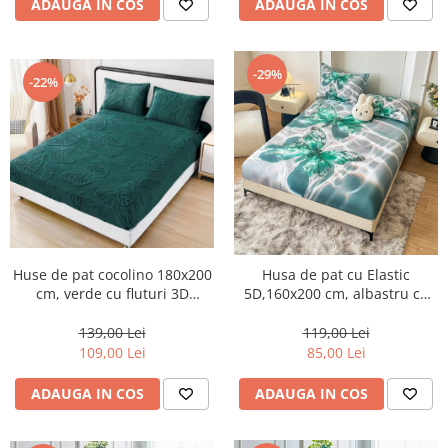
ADAUGA IN COS
ADAUGA IN COS
-29%
-22%
Huse de pat cocolino 180x200
Husa de pat cu Elastic
cm, verde cu fluturi 3D
5D,160x200 cm, albastru cu
reliefați-HJC125
fluturi verzi-E11
139,00 Lei
119,00 Lei
109,00 Lei
85,00 Lei
ADAUGA IN COS
ADAUGA IN COS