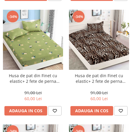
-34%
-34%
Husa de pat din Finet cu
Husa de pat din Finet cu
elastic+ 2 fete de perna
elastic+ 2 fete de perna
90x200 -HP14
90x200 -HP16
91,00 Lei
91,00 Lei
60,00 Lei
60,00 Lei
ADAUGA IN COS
ADAUGA IN COS
-34%
-34%