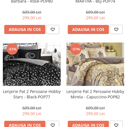
Barbara - Rose-POP80
MARTHA - BEJ-POP74
609,00 Lei
609,00 Lei
299,00 Lei
299,00 Lei
ADAUGA IN COS
ADAUGA IN COS
-51%
-51%
Lenjerie Pat 2 Persoane Hobby
Lenjerie Pat 2 Persoane Hobby
Stars - Black-POP77
Mirela - Capuccino-POP82
609,00 Lei
609,00 Lei
299,00 Lei
299,00 Lei
ADAUGA IN COS
ADAUGA IN COS