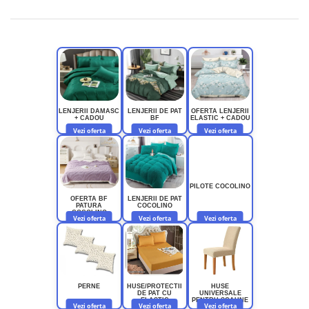
LENJERII DAMASC
LENJERII DE PAT
OFERTA LENJERII
+ CADOU
BF
ELASTIC + CADOU
Vezi oferta
Vezi oferta
Vezi oferta
PILOTE COCOLINO
OFERTA BF
LENJERII DE PAT
PATURA
COCOLINO
COCOLINO
Vezi oferta
Vezi oferta
Vezi oferta
PERNE
HUSE/PROTECTII
HUSE
DE PAT CU
UNIVERSALE
ELASTIC
PENTRU SCAUNE
Vezi oferta
Vezi oferta
Vezi oferta