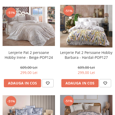
-51%
-51%
Lenjerie Pat 2 persoane
Lenjerie Pat 2 Persoane Hobby
Hobby Irene - Beige-POP124
Barbara - Hardal-POP127
609,00 Lei
609,00 Lei
299,00 Lei
299,00 Lei
ADAUGA IN COS
ADAUGA IN COS
-51%
-51%