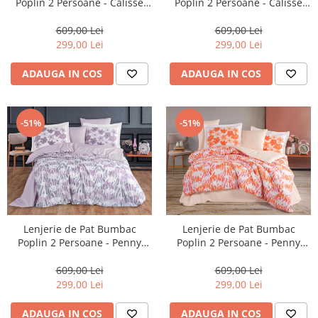
Poplin 2 Persoane - Calisse
Poplin 2 Persoane - Calisse
Sari-POP236
Lacivert-POP235
609,00 Lei
609,00 Lei
299,00 Lei
299,00 Lei
ADAUGA IN COS
ADAUGA IN COS
-51%
-51%
Lenjerie de Pat Bumbac
Lenjerie de Pat Bumbac
Poplin 2 Persoane - Penny
Poplin 2 Persoane - Penny
Lila-POP237
Mercan-POP238
609,00 Lei
609,00 Lei
299,00 Lei
299,00 Lei
ADAUGA IN COS
ADAUGA IN COS