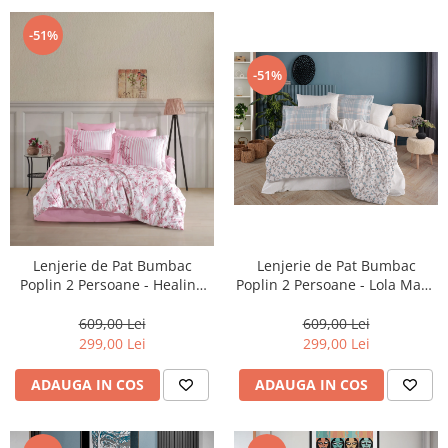
-51%
-51%
Lenjerie de Pat Bumbac
Lenjerie de Pat Bumbac
Poplin 2 Persoane - Lola Mavi-
Poplin 2 Persoane - Healing
POP242
Stones Yakut-POP241
609,00 Lei
609,00 Lei
299,00 Lei
299,00 Lei
ADAUGA IN COS
ADAUGA IN COS