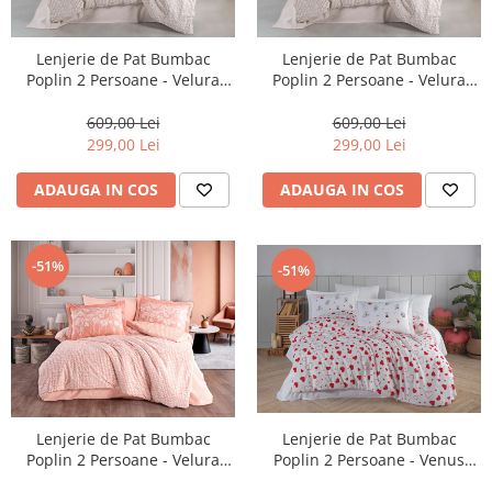
Lenjerie de Pat Bumbac
Lenjerie de Pat Bumbac
Poplin 2 Persoane - Velura
Poplin 2 Persoane - Velura
Latte-POP253
Tas-POP254
609,00 Lei
609,00 Lei
299,00 Lei
299,00 Lei
ADAUGA IN COS
ADAUGA IN COS
-51%
-51%
Lenjerie de Pat Bumbac
Lenjerie de Pat Bumbac
Poplin 2 Persoane - Venus
Poplin 2 Persoane - Velura
Kirmizi-POP256
Terracota-POP255