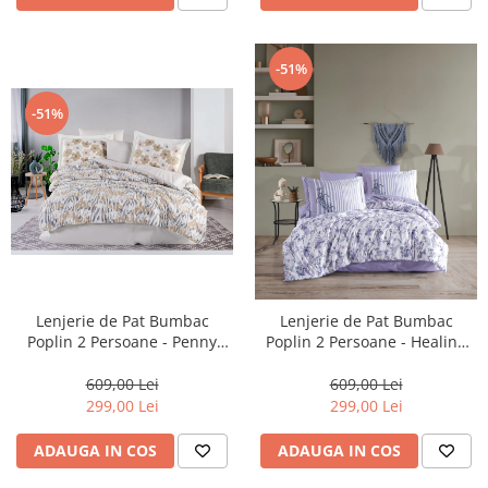
-51%
-51%
Lenjerie de Pat Bumbac
Lenjerie de Pat Bumbac
Poplin 2 Persoane - Penny
Poplin 2 Persoane - Healing
Tas-POP239
Stones Amatis-POP240
609,00 Lei
609,00 Lei
299,00 Lei
299,00 Lei
ADAUGA IN COS
ADAUGA IN COS