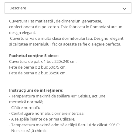
Descriere
Cuvertura Pat matlasată , de dimensiuni generoase,
confectionata din policoton. Este fabricata în Romania si are un
design elegant.
Cuvertura va da multa clasa dormitorului tău. Designul elegant
si calitatea materialului fac ca aceasta sa fie o alegere perfecta.
Pachetul conține 5 piese
:
Cuvertura de pat x 1 buc 220x240 cm,
Fete de perna x 2 buc 50x75 cm,
Fete de perna x 2 buc 35x50 cm.
Instrucțiuni de întreținere:
- Temperatura maximă de spălare 40° Celsius, acțiune
mecanică normală;
- Clătire normală;
- Centrifugare normală, clorinare interzisă;
- A se spăla înainte de prima utilizare;
- Temperatura maximă admisă a tălpii fierului de călcat: 90° C;
- Nu se curăță chimic.