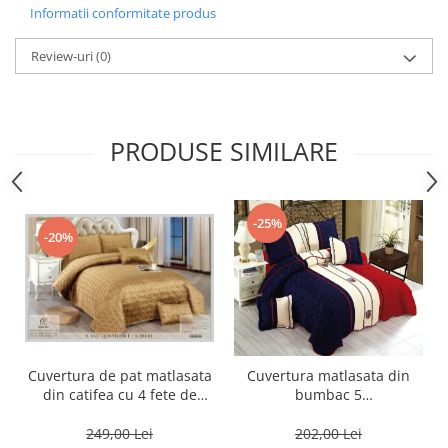
Informatii conformitate produs
Review-uri
(0)
PRODUSE SIMILARE
-25%
-20%
Cuvertura de pat matlasata
Cuvertura matlasata din
din catifea cu 4 fete de
bumbac 5
perna,Bej-E201
piese,Rosu/Albastru,Tommy-
ES105
249,00 Lei
202,00 Lei