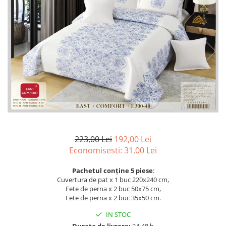
Lenjerii de pat Bumbac 100%
Lenjerii de pat Bumbac Poplin
Lenjerii de pat Catifea
Lenjerii de pat Damasc
Lenjerii de pat Finet + 2 Draperii
Lenjerii de pat Finet cu PLIURI
Lenjerii de pat finet Home
Lenjerii de pat Saten 4 piese cu
elastic
223,00 Lei
192,00 Lei
Economisesti:
31,00
Lei
Pachetul conține 5 piese
:
Cuvertura de pat x 1 buc 220x240 cm,
Fete de perna x 2 buc 50x75 cm,
Fete de perna x 2 buc 35x50 cm.
IN STOC