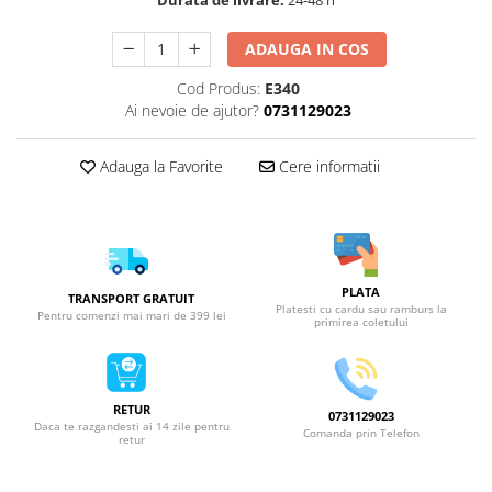
Durata de livrare:
24-48 h
ADAUGA IN COS
Cod Produs:
E340
Ai nevoie de ajutor?
0731129023
Adauga la Favorite
Cere informatii
PLATA
TRANSPORT GRATUIT
Platesti cu cardu sau ramburs la
Pentru comenzi mai mari de 399 lei
primirea coletului
RETUR
0731129023
Daca te razgandesti ai 14 zile pentru
Comanda prin Telefon
retur