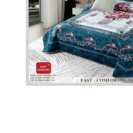
Lenjerii de pat Bumbac 100%
Lenjerii de pat Bumbac Poplin
Lenjerii de pat Catifea
Lenjerii de pat Damasc
Lenjerii de pat Finet + 2 Draperii
Lenjerii de pat Finet cu PLIURI
Lenjerii de pat finet Home
Lenjerii de pat Saten 4 piese cu
elastic