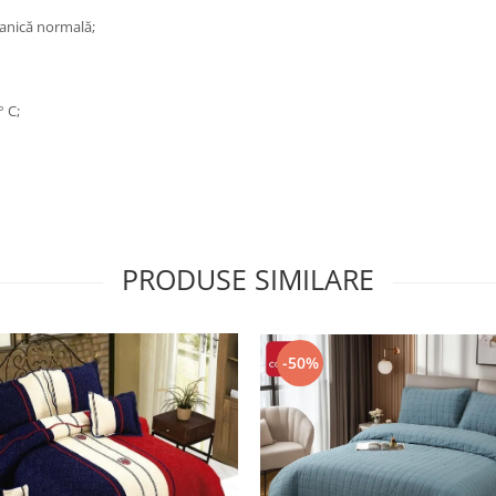
anică normală;
° C;
PRODUSE SIMILARE
-50%