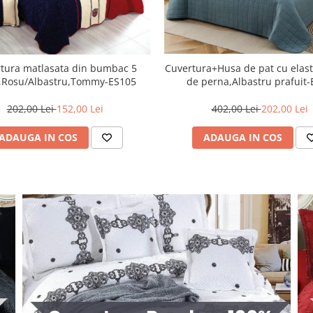
Cuvertura+Husa de pat cu elast
tura matlasata din bumbac 5
de perna,Albastru prafuit
,Rosu/Albastru,Tommy-ES105
402,00 Lei
202,00 Lei
202,00 Lei
152,00 Lei
ADAUGA IN COS
ADAUGA IN COS