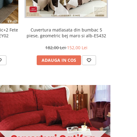
ic+2 Fete
Cuvertura matlasata din bumbac 5
Cuvertu
-EY02
piese, geometric bej maro si alb-ES432
piese, b
182,00 Lei
152,00 Lei
2
ADAUGA IN COS
AD