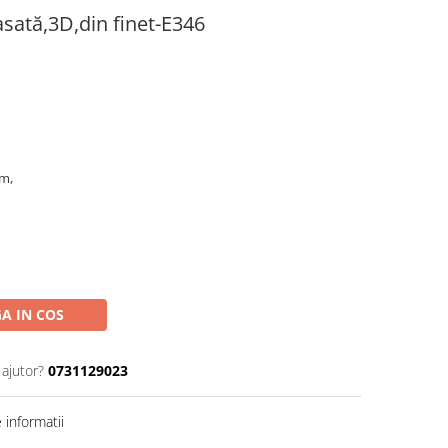
sată,3D,din finet-E346
cm,
A IN COS
 ajutor?
0731129023
informatii