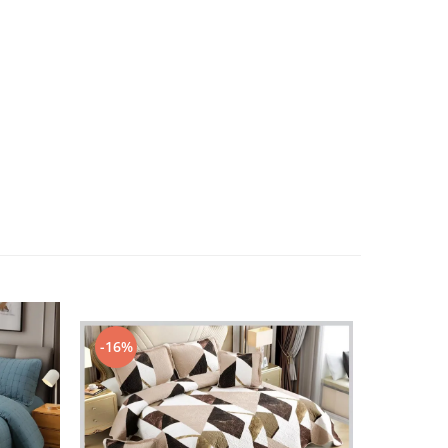
-16%
-25%