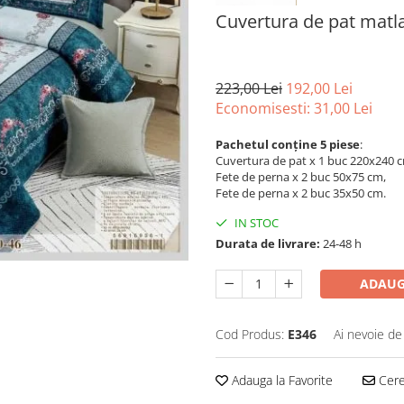
Cuvertura de pat matla
223,00 Lei
192,00 Lei
Economisesti:
31,00
Lei
Pachetul conține 5 piese
:
Cuvertura de pat x 1 buc 220x240 
Fete de perna x 2 buc 50x75 cm,
Fete de perna x 2 buc 35x50 cm.
IN STOC
Durata de livrare:
24-48 h
ADAUG
Cod Produs:
E346
Ai nevoie de
Adauga la Favorite
Cere 