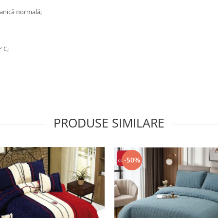
anică normală;
° C;
PRODUSE SIMILARE
-50%