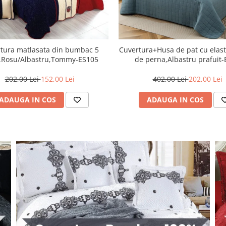
tura matlasata din bumbac 5
Cuvertura+Husa de pat cu elast
,Rosu/Albastru,Tommy-ES105
de perna,Albastru prafuit
202,00 Lei
152,00 Lei
402,00 Lei
202,00 Lei
ADAUGA IN COS
ADAUGA IN COS