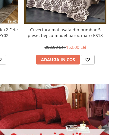
Cuvertura 
ic+2 Fete
Cuvertura matlasata din bumbac 5
Perso
-EY02
piese, bej cu model baroc maro-ES18
2
202,00 Lei
152,00 Lei
AD
ADAUGA IN COS