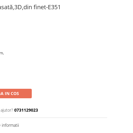
sată,3D,din finet-E351
cm,
A IN COS
 ajutor?
0731129023
informatii