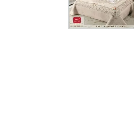
Lenjerii de pat Bumbac 100%
Lenjerii de pat Bumbac Poplin
Lenjerii de pat Catifea
Lenjerii de pat Damasc
Lenjerii de pat Finet + 2 Draperii
Lenjerii de pat Finet cu PLIURI
Lenjerii de pat finet Home
Lenjerii de pat Saten 4 piese cu
elastic