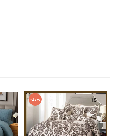
-25%
-29%