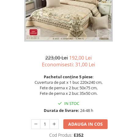
Lenjerii de pat Bumbac 100%
Lenjerii de pat Bumbac Poplin
Lenjerii de pat Catifea
Lenjerii de pat Damasc
Lenjerii de pat Finet + 2 Draperii
Lenjerii de pat Finet cu PLIURI
Lenjerii de pat finet Home
223,00 Lei
192,00 Lei
Economisesti:
31,00
Lei
Lenjerii de pat Saten 4 piese cu
elastic
Pachetul conține 5 piese
:
Cuvertura de pat x 1 buc 220x240 cm,
Fete de perna x 2 buc 50x75 cm,
Fete de perna x 2 buc 35x50 cm.
IN STOC
Durata de livrare:
24-48 h
ADAUGA IN COS
Cod Produs:
E352