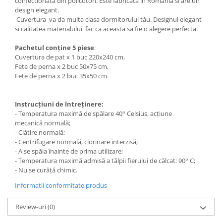
confectionata din policoton. Este fabricata în Romania si are un
design elegant.
Cuvertura va da multa clasa dormitorului tău. Designul elegant
si calitatea materialului fac ca aceasta sa fie o alegere perfecta.
Pachetul conține 5 piese
:
Cuvertura de pat x 1 buc 220x240 cm,
Fete de perna x 2 buc 50x75 cm,
Fete de perna x 2 buc 35x50 cm.
Instrucțiuni de întreținere:
- Temperatura maximă de spălare 40° Celsius, acțiune
mecanică normală;
- Clătire normală;
- Centrifugare normală, clorinare interzisă;
- A se spăla înainte de prima utilizare;
- Temperatura maximă admisă a tălpii fierului de călcat: 90° C;
- Nu se curăță chimic.
Informatii conformitate produs
Review-uri
(0)