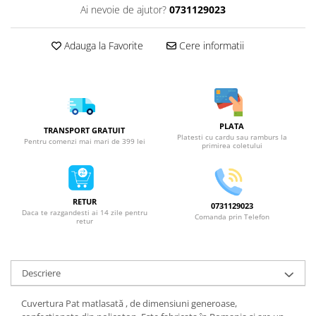
Ai nevoie de ajutor?
0731129023
Adauga la Favorite
Cere informatii
PLATA
TRANSPORT GRATUIT
Platesti cu cardu sau ramburs la
Pentru comenzi mai mari de 399 lei
primirea coletului
RETUR
0731129023
Daca te razgandesti ai 14 zile pentru
Comanda prin Telefon
retur
Descriere
Cuvertura Pat matlasată , de dimensiuni generoase,