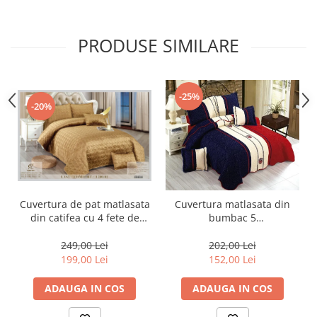
PRODUSE SIMILARE
-25%
-20%
Cuvertura de pat matlasata
Cuvertura matlasata din
din catifea cu 4 fete de
bumbac 5
perna,Bej-E201
piese,Rosu/Albastru,Tommy-
ES105
249,00 Lei
202,00 Lei
199,00 Lei
152,00 Lei
ADAUGA IN COS
ADAUGA IN COS