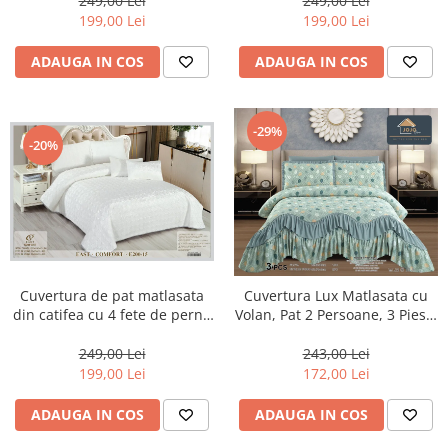
249,00 Lei
249,00 Lei
199,00 Lei
199,00 Lei
ADAUGA IN COS
ADAUGA IN COS
-29%
-20%
Cuvertura de pat matlasata
Cuvertura Lux Matlasata cu
din catifea cu 4 fete de perna
Volan, Pat 2 Persoane, 3 Piese,
Alb-E215
Finet-CVJ6
249,00 Lei
243,00 Lei
199,00 Lei
172,00 Lei
ADAUGA IN COS
ADAUGA IN COS