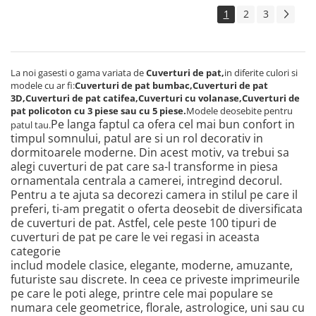
1
2
3
La noi gasesti o gama variata de
Cuverturi de pat,
in diferite culori si
modele cu ar fi:
Cuverturi de pat bumbac,Cuverturi de pat
3D,Cuverturi de pat catifea,Cuverturi cu volanase,Cuverturi de
pat policoton cu 3 piese sau cu 5 piese.
Modele deosebite pentru
Pe langa faptul ca ofera cel mai bun confort in
patul tau.
timpul somnului, patul are si un rol decorativ in
dormitoarele moderne. Din acest motiv, va trebui sa
alegi cuverturi de pat care sa-l transforme in piesa
ornamentala centrala a camerei, intregind decorul.
Pentru a te ajuta sa decorezi camera in stilul pe care il
preferi, ti-am pregatit o oferta deosebit de diversificata
de cuverturi de pat. Astfel, cele peste 100 tipuri de
cuverturi de pat pe care le vei regasi in aceasta
categorie
includ modele clasice, elegante, moderne, amuzante,
futuriste sau discrete. In ceea ce priveste imprimeurile
pe care le poti alege, printre cele mai populare se
numara cele geometrice, florale, astrologice, uni sau cu