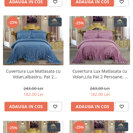
ADAUGA IN COS
ADAUGA IN COS
-25%
-25%
Cuvertura Lux Matlasata cu
Cuvertura Lux Matlasata cu
Volan,Lila Pat 2 Persoane, 3
Volan,albastru, Pat 2
Piese, Finet-CVJ18
Persoane, 3 Piese, Finet-CVJ17
243,00 Lei
243,00 Lei
182,00 Lei
182,00 Lei
ADAUGA IN COS
ADAUGA IN COS
-25%
-25%