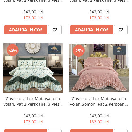
Volan, Pat 2 Persoane, 3 Piese,
Volan, Pat 2 Persoane, 3 Piese,
Finet-CVJ13
Finet-CVJ12
243,00 Lei
243,00 Lei
172,00 Lei
172,00 Lei
ADAUGA IN COS
ADAUGA IN COS
-29%
-25%
Cuvertura Lux Matlasata cu
Cuvertura Lux Matlasata cu
Volan,Somon, Pat 2 Persoane,
Volan, Pat 2 Persoane, 3 Piese,
3 Piese, Finet-CVJ16
Finet-CVJ14
243,00 Lei
243,00 Lei
182,00 Lei
172,00 Lei