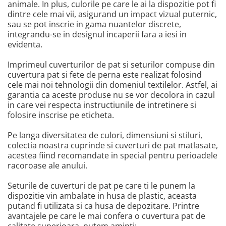
animale. In plus, culorile pe care le ai la dispozitie pot fi
dintre cele mai vii, asigurand un impact vizual puternic,
sau se pot inscrie in gama nuantelor discrete,
integrandu-se in designul incaperii fara a iesi in
evidenta.
Imprimeul cuverturilor de pat si seturilor compuse din
cuvertura pat si fete de perna este realizat folosind
cele mai noi tehnologii din domeniul textilelor. Astfel, ai
garantia ca aceste produse nu se vor decolora in cazul
in care vei respecta instructiunile de intretinere si
folosire inscrise pe eticheta.
Pe langa diversitatea de culori, dimensiuni si stiluri,
colectia noastra cuprinde si cuverturi de pat matlasate,
acestea fiind recomandate in special pentru perioadele
racoroase ale anului.
Seturile de cuverturi de pat pe care ti le punem la
dispozitie vin ambalate in husa de plastic, aceasta
putand fi utilizata si ca husa de depozitare. Printre
avantajele pe care le mai confera o cuvertura pat de
calitate superioara, putem aminti: