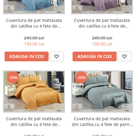
Cuvertura de pat matlasata
Cuvertura de pat matlasata
din catifea cu 4 fete de
din catifea cu 4 fete de
perna,Bleu-E207
perna,Lila-E209
249,00 Lei
249,00 Lei
199,00 Lei
199,00 Lei
ADAUGA IN COS
ADAUGA IN COS
-20%
-20%
Cuvertura de pat matlasata
Cuvertura de pat matlasata
din catifea cu 4 fete de
din catifea cu 4 fete de perna
perna,Portocaliu-E210
Verde Menta-E214