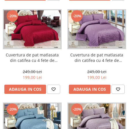
-20%
-20%
Cuvertura de pat matlasata
Cuvertura de pat matlasata
din catifea cu 4 fete de
din catifea cu 4 fete de
perna,Rosu-E205
perna,Mov-E206
249,00 Lei
249,00 Lei
199,00 Lei
199,00 Lei
ADAUGA IN COS
ADAUGA IN COS
-20%
-20%