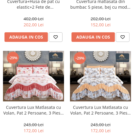
Cuvertura+Husa de pat cu
Cuvertura matlasata din
elastic+2 Fete de
bumbac 5 piese, bej cu model
perna,Albastru prafuit-EY02
baroc maro-ES18
402,00 Lei
202,00 Lei
202,00 Lei
152,00 Lei
ADAUGA IN COS
ADAUGA IN COS
-29%
-29%
Cuvertura Lux Matlasata cu
Cuvertura Lux Matlasata cu
Volan, Pat 2 Persoane, 3 Piese,
Volan, Pat 2 Persoane, 3 Piese,
Finet-CVJ3
Finet-CVJ2
243,00 Lei
243,00 Lei
172,00 Lei
172,00 Lei