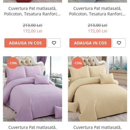
Cuvertura Pat matlasată,
Cuvertura Pat matlasată,
Policoton, Tesatura Ranforce,
Policoton, Tesatura Ranforce,
5 Piese,Grena-E265
5 Piese,Gri-E267
213,00 Lei
213,00 Lei
172,00 Lei
172,00 Lei
ADAUGA IN COS
ADAUGA IN COS
-19%
-19%
Cuvertura Pat matlasată,
Cuvertura Pat matlasată,