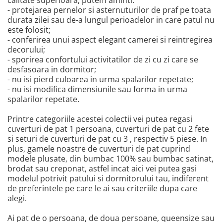
- protejarea pernelor si asternuturilor de praf pe toata
durata zilei sau de-a lungul perioadelor in care patul nu
este folosit;
- conferirea unui aspect elegant camerei si reintregirea
decorului;
- sporirea confortului activitatilor de zi cu zi care se
desfasoara in dormitor;
- nu isi pierd culoarea in urma spalarilor repetate;
- nu isi modifica dimensiunile sau forma in urma
spalarilor repetate.
Printre categoriile acestei colectii vei putea regasi
cuverturi de pat 1 persoana, cuverturi de pat cu 2 fete
si seturi de cuverturi de pat cu 3 , respectiv 5 piese. In
plus, gamele noastre de cuverturi de pat cuprind
modele plusate, din bumbac 100% sau bumbac satinat,
brodat sau creponat, astfel incat aici vei putea gasi
modelul potrivit patului si dormitorului tau, indiferent
de preferintele pe care le ai sau criteriile dupa care
alegi.
Ai pat de o persoana, de doua persoane, queensize sau