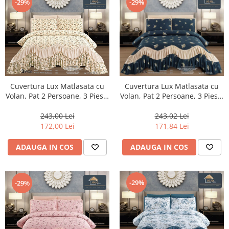
-29%
-29%
Cuvertura Lux Matlasata cu
Cuvertura Lux Matlasata cu
Volan, Pat 2 Persoane, 3 Piese,
Volan, Pat 2 Persoane, 3 Piese,
Finet-CVJ8
Finet-CVJ9
243,00 Lei
243,02 Lei
172,00 Lei
171,84 Lei
ADAUGA IN COS
ADAUGA IN COS
-29%
-29%