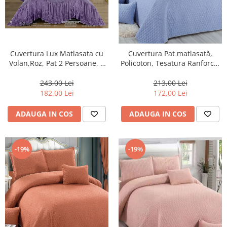
Cuvertura Lux Matlasata cu
Cuvertura Pat matlasată,
Volan,Roz, Pat 2 Persoane, 3
Policoton, Tesatura Ranforce,
Piese, Finet-CVJ23
5 Piese, Blue-E262
243,00 Lei
213,00 Lei
182,00 Lei
172,00 Lei
ADAUGA IN COS
ADAUGA IN COS
-19%
-19%