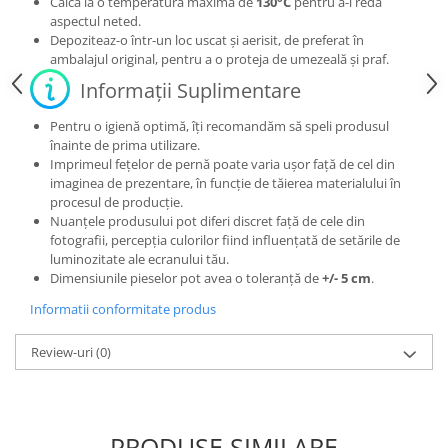
Calcă la o temperatură maximă de
130°C
pentru a-i reda
aspectul neted.
Depoziteaz-o într-un loc uscat și aerisit, de preferat în
ambalajul original, pentru a o proteja de umezeală și praf.
Informații Suplimentare
Pentru o igienă optimă, îți recomandăm să speli produsul
înainte de prima utilizare.
Imprimeul fețelor de pernă poate varia ușor față de cel din
imaginea de prezentare, în funcție de tăierea materialului în
procesul de producție.
Nuanțele produsului pot diferi discret față de cele din
fotografii, percepția culorilor fiind influențată de setările de
luminozitate ale ecranului tău.
Dimensiunile pieselor pot avea o toleranță de
+/- 5 cm
.
Informatii conformitate produs
Review-uri
(0)
PRODUSE SIMILARE