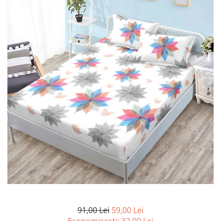
Lenjerii de pat Bumbac 100%
Lenjerii de pat Bumbac Poplin
Lenjerii de pat Catifea
Lenjerii de pat Damasc
Lenjerii de pat Finet + 2 Draperii
Lenjerii de pat Finet cu PLIURI
Lenjerii de pat finet Home
Lenjerii de pat Saten 4 piese cu
elastic
91,00 Lei
59,00 Lei