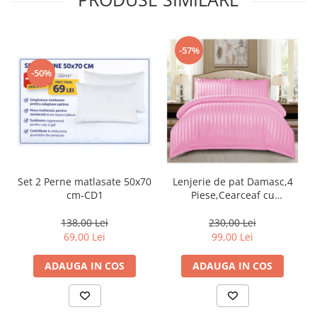
-57%
-50%
Set 2 Perne matlasate 50x70
Lenjerie de pat Damasc,4
cm-CD1
Piese,Cearceaf cu
Elastic,Roz-RP08
138,00 Lei
230,00 Lei
69,00 Lei
99,00 Lei
ADAUGA IN COS
ADAUGA IN COS