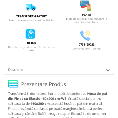
PLATA
TRANSPORT GRATUIT
Platesti cu cardu sau ramburs la
Pentru comenzi mai mari de 399 lei
primirea coletului
RETUR
0731129023
Daca te razgandesti ai 14 zile pentru
Comanda prin Telefon
retur
Descriere
Prezentare Produs
Transformă-ți dormitorul într-o oază de confort cu
Husa de pat
din Finet cu Elastic 160x200 cm-W3
. Creată special pentru
salteaua ta de
160x200 cm
, această husă de pat din material
Finet, prevăzută cu elastic pe toată marginea, îmbracă perfect
salteaua și rămâne fixă întreaga noapte. Bucură-te de un somn