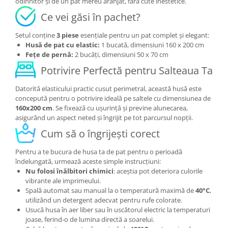
odihnitor și de un pat mereu aranjat, fără cute inestetice.
Ce vei găsi în pachet?
Setul conține
3 piese
esențiale pentru un pat complet și elegant:
Husă de pat cu elastic:
1 bucată, dimensiuni 160 x 200 cm
Fețe de pernă:
2 bucăți, dimensiuni 50 x 70 cm
Potrivire Perfectă pentru Salteaua Ta
Datorită elasticului practic cusut perimetral, această husă este
concepută pentru o potrivire ideală pe saltele cu dimensiunea de
160x200 cm
. Se fixează cu ușurință și previne alunecarea,
asigurând un aspect neted și îngrijit pe tot parcursul nopții.
Cum să o îngrijești corect
Pentru a te bucura de husa ta de pat pentru o perioadă
îndelungată, urmează aceste simple instrucțiuni:
Nu folosi înălbitori chimici
: aceștia pot deteriora culorile
vibrante ale imprimeului.
Spală automat sau manual la o temperatură maximă de
40°C
,
utilizând un detergent adecvat pentru rufe colorate.
Usucă husa în aer liber sau în uscătorul electric la temperaturi
joase, ferind-o de lumina directă a soarelui.