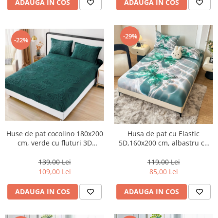
ADAUGA IN COS
ADAUGA IN COS
-29%
-22%
Huse de pat cocolino 180x200
Husa de pat cu Elastic
cm, verde cu fluturi 3D
5D,160x200 cm, albastru cu
reliefați-HJC125
fluturi verzi-E11
139,00 Lei
119,00 Lei
109,00 Lei
85,00 Lei
ADAUGA IN COS
ADAUGA IN COS