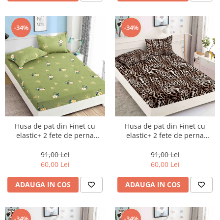
-34%
-34%
Husa de pat din Finet cu
Husa de pat din Finet cu
elastic+ 2 fete de perna
elastic+ 2 fete de perna
90x200 -HP14
90x200 -HP16
91,00 Lei
91,00 Lei
60,00 Lei
60,00 Lei
ADAUGA IN COS
ADAUGA IN COS
-34%
-34%