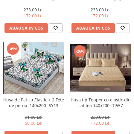
233,00 Lei
233,00 Lei
172,00 Lei
172,00 Lei
ADAUGA IN COS
ADAUGA IN COS
-45%
-26%
Husa de Pat cu Elastic + 2 Fete
Husa tip Topper cu elastic din
de perna ,140x200 -SY13
catifea 140x200 -TJ557
91,00 Lei
233,00 Lei
50,00 Lei
172,00 Lei