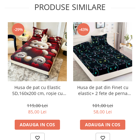
PRODUSE SIMILARE
-29%
-43%
Husa de pat cu Elastic
Husa de pat din Finet cu
5D,160x200 cm, roșie cu
elastic+ 2 fete de perna
ursuleți și inimioare-E2
180x200 -HF51
119,00 Lei
101,00 Lei
85,00 Lei
58,00 Lei
ADAUGA IN COS
ADAUGA IN COS