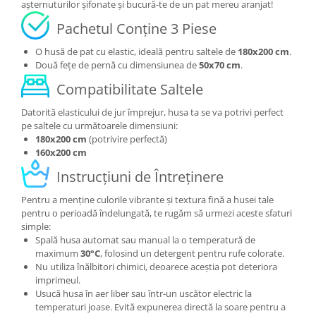
așternuturilor șifonate și bucură-te de un pat mereu aranjat!
Pachetul Conține 3 Piese
O husă de pat cu elastic, ideală pentru saltele de
180x200 cm
.
Două fețe de pernă cu dimensiunea de
50x70 cm
.
Compatibilitate Saltele
Datorită elasticului de jur împrejur, husa ta se va potrivi perfect
pe saltele cu următoarele dimensiuni:
180x200 cm
(potrivire perfectă)
160x200 cm
Instrucțiuni de Întreținere
Pentru a menține culorile vibrante și textura fină a husei tale
pentru o perioadă îndelungată, te rugăm să urmezi aceste sfaturi
simple:
Spală husa automat sau manual la o temperatură de
maximum
30°C
, folosind un detergent pentru rufe colorate.
Nu utiliza înălbitori chimici, deoarece aceștia pot deteriora
imprimeul.
Usucă husa în aer liber sau într-un uscător electric la
temperaturi joase. Evită expunerea directă la soare pentru a