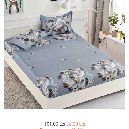
Lenjerii de pat Bumbac 100%
Lenjerii de pat Bumbac Poplin
Lenjerii de pat Catifea
Lenjerii de pat Damasc
Lenjerii de pat Finet + 2 Draperii
Lenjerii de pat Finet cu PLIURI
Lenjerii de pat finet Home
Lenjerii de pat Saten 4 piese cu
elastic
101,00 Lei
58,00 Lei