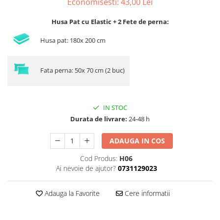
Economisesti:
43,00
Lei
Husa Pat cu Elastic + 2 Fete de perna:
Husa pat: 180x 200 cm
Fata perna: 50x 70 cm (2 buc)
IN STOC
Durata de livrare:
24-48 h
ADAUGA IN COS
Cod Produs:
H06
Ai nevoie de ajutor?
0731129023
Adauga la Favorite
Cere informatii