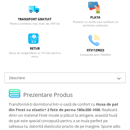
PLATA
TRANSPORT GRATUIT
Platesti cu cardu sau ramburs la
Pentru comenzi mai mari de 399 lei
primirea coletului
RETUR
0731129023
Daca te razgandesti ai 14 zile pentru
Comanda prin Telefon
retur
Descriere
Prezentare Produs
Transformă-ți dormitorul într-o oază de confort cu
Husa de pat
din Finet cu elastic+ 2 fete de perna 180x200 -H06
. Realizată
dintr-un material Finet moale și plăcut la atingere, această husă
de pat este special concepută pentru a se mula perfect pe
salteaua ta, datorită elasticului practic de pe margine. Spune adio