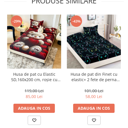
PRODUSE SIMILARE
-29%
-43%
Husa de pat cu Elastic
Husa de pat din Finet cu
5D,160x200 cm, roșie cu
elastic+ 2 fete de perna
ursuleți și inimioare-E2
180x200 -HF51
119,00 Lei
101,00 Lei
85,00 Lei
58,00 Lei
ADAUGA IN COS
ADAUGA IN COS