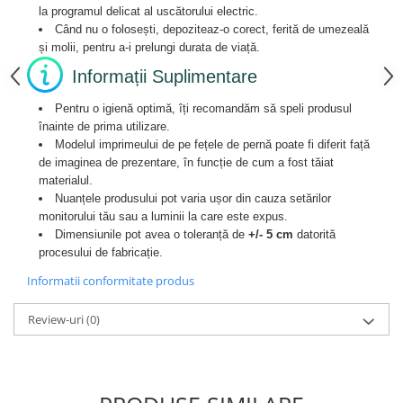
la programul delicat al uscătorului electric.
Când nu o folosești, depoziteaz-o corect, ferită de umezeală
și molii, pentru a-i prelungi durata de viață.
Informații Suplimentare
Pentru o igienă optimă, îți recomandăm să speli produsul
înainte de prima utilizare.
Modelul imprimeului de pe fețele de pernă poate fi diferit față
de imaginea de prezentare, în funcție de cum a fost tăiat
materialul.
Nuanțele produsului pot varia ușor din cauza setărilor
monitorului tău sau a luminii la care este expus.
Dimensiunile pot avea o toleranță de
+/- 5 cm
datorită
procesului de fabricație.
Informatii conformitate produs
Review-uri
(0)