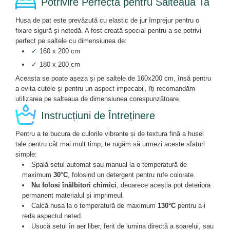
Potrivire Perfectă pentru Salteaua Ta
Husa de pat este prevăzută cu elastic de jur împrejur pentru o
fixare sigură și netedă. A fost creată special pentru a se potrivi
perfect pe saltele cu dimensiunea de:
✓
160 x 200 cm
✓
180 x 200 cm
Aceasta se poate așeza și pe saltele de 160x200 cm, însă pentru
a evita cutele și pentru un aspect impecabil, îți recomandăm
utilizarea pe salteaua de dimensiunea corespunzătoare.
Instrucțiuni de Întreținere
Pentru a te bucura de culorile vibrante și de textura fină a husei
tale pentru cât mai mult timp, te rugăm să urmezi aceste sfaturi
simple:
Spală setul automat sau manual la o temperatură de
maximum
30°C
, folosind un detergent pentru rufe colorate.
Nu folosi înălbitori chimici
, deoarece aceștia pot deteriora
permanent materialul și imprimeul.
Calcă husa la o temperatură de maximum
130°C
pentru a-i
reda aspectul neted.
Usucă setul în aer liber, ferit de lumina directă a soarelui, sau