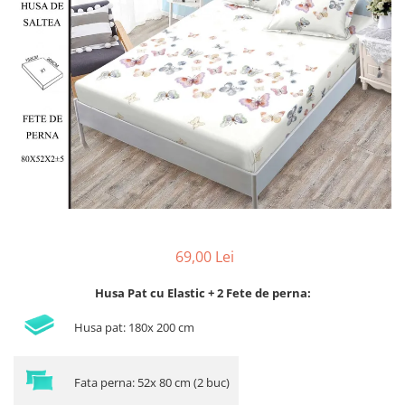
Lenjerii de pat Bumbac 100%
Lenjerii de pat Bumbac Poplin
Lenjerii de pat Catifea
Lenjerii de pat Damasc
Lenjerii de pat Finet + 2 Draperii
Lenjerii de pat Finet cu PLIURI
Lenjerii de pat finet Home
Lenjerii de pat Saten 4 piese cu
elastic
69,00 Lei
Husa Pat cu Elastic + 2 Fete de perna:
Husa pat: 180x 200 cm
Fata perna: 52x 80 cm (2 buc)