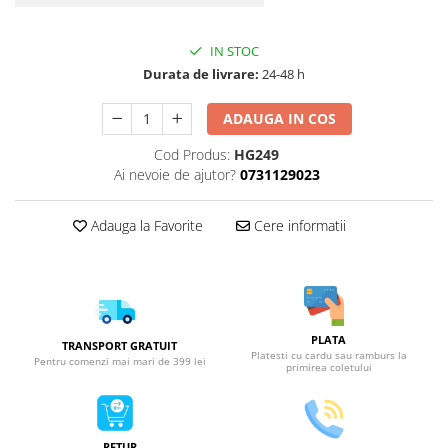
IN STOC
Durata de livrare:
24-48 h
ADAUGA IN COS
Cod Produs:
HG249
Ai nevoie de ajutor?
0731129023
Adauga la Favorite
Cere informatii
PLATA
TRANSPORT GRATUIT
Platesti cu cardu sau ramburs la
Pentru comenzi mai mari de 399 lei
primirea coletului
RETUR