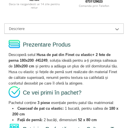
0731129023
Daca te razgandesti ai 14 zile pentru
Comanda prin Telefon
retur
Descriere
Prezentare Produs
Descoperă setul
Husa de pat din Finet cu elastic+ 2 fete de
perna 180x200 -HG249
, soluția ideală pentru a-ți proteja salteaua
de
180x200 cm
și pentru a adăuga un plus de stil dormitorului tău.
Husa cu elastic și fețele de pernă sunt realizate din material Finet
de calitate superioară, renumit pentru textura sa catifelată și
confortul deosebit pe care îl oferă la atingere.
Ce vei primi în pachet?
Pachetul conține
3 piese
esențiale pentru patul tău matrimonial:
Cearceaf de pat cu elastic:
1 bucată, pentru saltea de
180 x
200 cm
Față de pernă:
2 bucăți, dimensiuni
52 x 80 cm