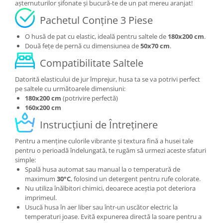
așternuturilor șifonate și bucură-te de un pat mereu aranjat!
Pachetul Conține 3 Piese
O husă de pat cu elastic, ideală pentru saltele de
180x200 cm
.
Două fețe de pernă cu dimensiunea de
50x70 cm
.
Compatibilitate Saltele
Datorită elasticului de jur împrejur, husa ta se va potrivi perfect
pe saltele cu următoarele dimensiuni:
180x200 cm
(potrivire perfectă)
160x200 cm
Instrucțiuni de Întreținere
Pentru a menține culorile vibrante și textura fină a husei tale
pentru o perioadă îndelungată, te rugăm să urmezi aceste sfaturi
simple:
Spală husa automat sau manual la o temperatură de
maximum
30°C
, folosind un detergent pentru rufe colorate.
Nu utiliza înălbitori chimici, deoarece aceștia pot deteriora
imprimeul.
Usucă husa în aer liber sau într-un uscător electric la
temperaturi joase. Evită expunerea directă la soare pentru a