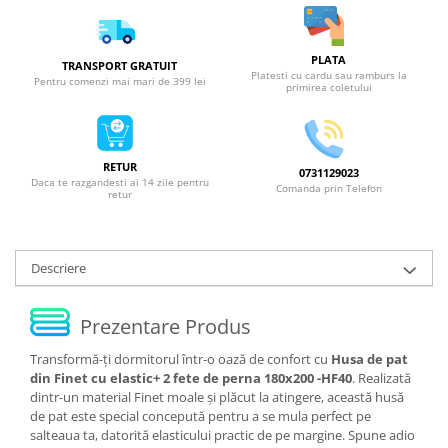
PLATA
TRANSPORT GRATUIT
Platesti cu cardu sau ramburs la
Pentru comenzi mai mari de 399 lei
primirea coletului
RETUR
0731129023
Daca te razgandesti ai 14 zile pentru
Comanda prin Telefon
retur
Descriere
Prezentare Produs
Transformă-ți dormitorul într-o oază de confort cu
Husa de pat
din Finet cu elastic+ 2 fete de perna 180x200 -HF40
. Realizată
dintr-un material Finet moale și plăcut la atingere, această husă
de pat este special concepută pentru a se mula perfect pe
salteaua ta, datorită elasticului practic de pe margine. Spune adio