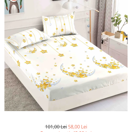
Lenjerii de pat Bumbac 100%
Lenjerii de pat Bumbac Poplin
Lenjerii de pat Catifea
Lenjerii de pat Damasc
Lenjerii de pat Finet + 2 Draperii
Lenjerii de pat Finet cu PLIURI
Lenjerii de pat finet Home
Lenjerii de pat Saten 4 piese cu
elastic
101,00 Lei
58,00 Lei