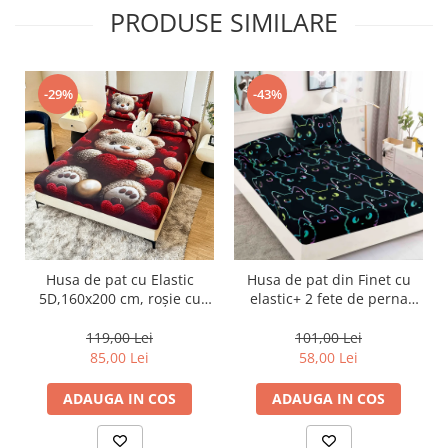
PRODUSE SIMILARE
-29%
-43%
Husa de pat cu Elastic
Husa de pat din Finet cu
5D,160x200 cm, roșie cu
elastic+ 2 fete de perna
ursuleți și inimioare-E2
180x200 -HF51
119,00 Lei
101,00 Lei
85,00 Lei
58,00 Lei
ADAUGA IN COS
ADAUGA IN COS