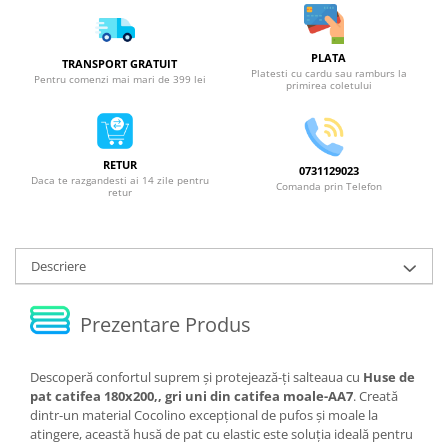
PLATA
TRANSPORT GRATUIT
Platesti cu cardu sau ramburs la
Pentru comenzi mai mari de 399 lei
primirea coletului
RETUR
0731129023
Daca te razgandesti ai 14 zile pentru
Comanda prin Telefon
retur
Descriere
Prezentare Produs
Descoperă confortul suprem și protejează-ți salteaua cu
Huse de
pat catifea 180x200,, gri uni din catifea moale-AA7
. Creată
dintr-un material Cocolino excepțional de pufos și moale la
atingere, această husă de pat cu elastic este soluția ideală pentru