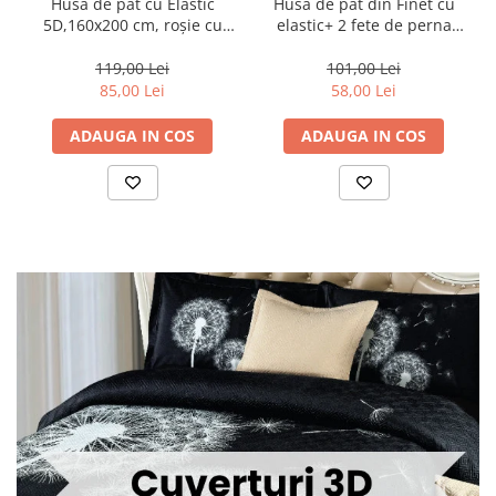
Husa de pat cu Elastic
Husa de pat din Finet cu
5D,160x200 cm, roșie cu
elastic+ 2 fete de perna
ursuleți și inimioare-E2
180x200 -HF51
119,00 Lei
101,00 Lei
85,00 Lei
58,00 Lei
ADAUGA IN COS
ADAUGA IN COS