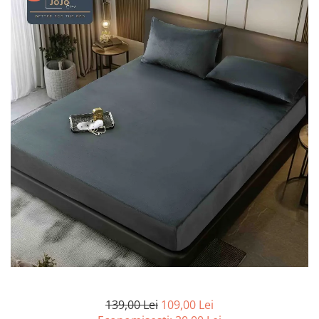
Lenjerii de pat Bumbac 100%
Lenjerii de pat Bumbac Poplin
Lenjerii de pat Catifea
Lenjerii de pat Damasc
Lenjerii de pat Finet + 2 Draperii
Lenjerii de pat Finet cu PLIURI
Lenjerii de pat finet Home
Lenjerii de pat Saten 4 piese cu
elastic
139,00 Lei
109,00 Lei