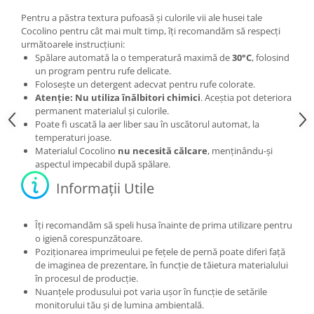
Pentru a păstra textura pufoasă și culorile vii ale husei tale
Cocolino pentru cât mai mult timp, îți recomandăm să respecți
următoarele instrucțiuni:
Spălare automată la o temperatură maximă de
30°C
, folosind
un program pentru rufe delicate.
Folosește un detergent adecvat pentru rufe colorate.
Atenție: Nu utiliza înălbitori chimici
. Aceștia pot deteriora
permanent materialul și culorile.
Poate fi uscată la aer liber sau în uscătorul automat, la
temperaturi joase.
Materialul Cocolino
nu necesită călcare
, menținându-și
aspectul impecabil după spălare.
Informații Utile
Îți recomandăm să speli husa înainte de prima utilizare pentru
o igienă corespunzătoare.
Poziționarea imprimeului pe fețele de pernă poate diferi față
de imaginea de prezentare, în funcție de tăietura materialului
în procesul de producție.
Nuanțele produsului pot varia ușor în funcție de setările
monitorului tău și de lumina ambientală.