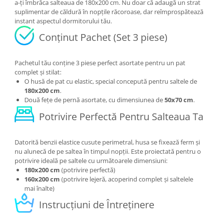
a-ți îmbrăca salteaua de 180x200 cm. Nu doar că adaugă un strat
suplimentar de căldură în nopțile răcoroase, dar reîmprospătează
instant aspectul dormitorului tău.
Conținut Pachet (Set 3 piese)
Pachetul tău conține 3 piese perfect asortate pentru un pat
complet și stilat:
O husă de pat cu elastic, special concepută pentru saltele de
180x200 cm
.
Două fețe de pernă asortate, cu dimensiunea de
50x70 cm
.
Potrivire Perfectă Pentru Salteaua Ta
Datorită benzii elastice cusute perimetral, husa se fixează ferm și
nu alunecă de pe saltea în timpul nopții. Este proiectată pentru o
potrivire ideală pe saltele cu următoarele dimensiuni:
180x200 cm
(potrivire perfectă)
160x200 cm
(potrivire lejeră, acoperind complet și saltelele
mai înalte)
Instrucțiuni de Întreținere