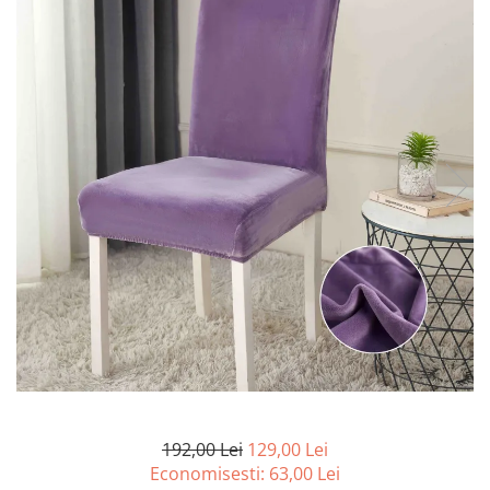
Lenjerii de pat Bumbac 100%
Lenjerii de pat Bumbac Poplin
Lenjerii de pat Catifea
Lenjerii de pat Damasc
Lenjerii de pat Finet + 2 Draperii
Lenjerii de pat Finet cu PLIURI
Lenjerii de pat finet Home
Lenjerii de pat Saten 4 piese cu
elastic
192,00 Lei
129,00 Lei
Economisesti:
63,00
Lei