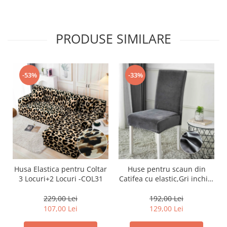
PRODUSE SIMILARE
-53%
-33%
Husa Elastica pentru Coltar
Huse pentru scaun din
3 Locuri+2 Locuri -COL31
Catifea cu elastic,Gri inchis-
JHC7
229,00 Lei
192,00 Lei
107,00 Lei
129,00 Lei