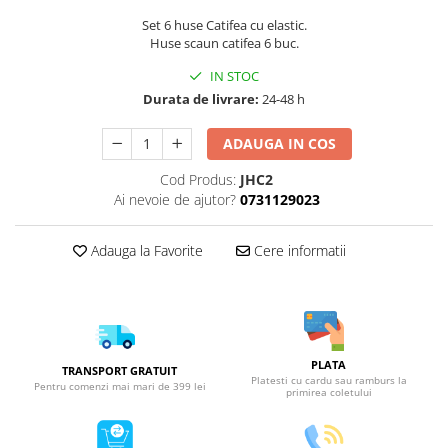
Set 6 huse Catifea cu elastic.
Huse scaun catifea 6 buc.
IN STOC
Durata de livrare:
24-48 h
ADAUGA IN COS
Cod Produs:
JHC2
Ai nevoie de ajutor?
0731129023
Adauga la Favorite
Cere informatii
PLATA
TRANSPORT GRATUIT
Platesti cu cardu sau ramburs la
Pentru comenzi mai mari de 399 lei
primirea coletului