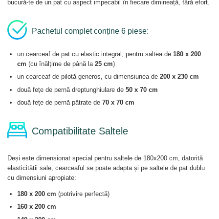
bucură-te de un pat cu aspect impecabil în fiecare dimineață, fără efort.
Pachetul complet conține 6 piese:
un cearceaf de pat cu elastic integral, pentru saltea de
180 x 200
cm
(cu înălțime de până la
25 cm
)
un cearceaf de pilotă generos, cu dimensiunea de
200 x 230 cm
două fețe de pernă dreptunghiulare de
50 x 70 cm
două fețe de pernă pătrate de
70 x 70 cm
Compatibilitate Saltele
Deși este dimensionat special pentru saltele de 180x200 cm, datorită
elasticității sale, cearceaful se poate adapta și pe saltele de pat dublu
cu dimensiuni apropiate:
180 x 200 cm
(potrivire perfectă)
160 x 200 cm