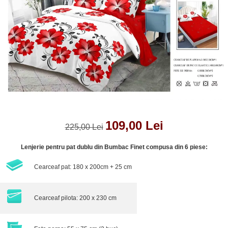
Lenjerii de pat Bumbac 100%
Lenjerii de pat Bumbac Poplin
Lenjerii de pat Catifea
Lenjerii de pat Damasc
Lenjerii de pat Finet + 2 Draperii
Lenjerii de pat Finet cu PLIURI
Lenjerii de pat finet Home
Lenjerii de pat Saten 4 piese cu
elastic
109,00 Lei
225,00 Lei
Lenjerie pentru pat dublu din Bumbac Finet compusa din 6 piese:
Cearceaf pat: 180 x 200cm + 25 cm
Cearceaf pilota: 200 x 230 cm