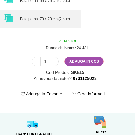
Fata perna: 55 x 75 cm (2 buc)
Fata perna: 70 x 70 cm (2 buc)
IN STOC
Durata de livrare:
24-48 h
ADAUGA IN COS
Cod Produs:
SKE15
Ai nevoie de ajutor?
0731129023
Adauga la Favorite
Cere informatii
PLATA
TRANSPORT GRATUIT