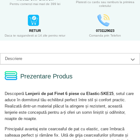
Platesti cu cardu sau ramburs la primirea
Pentru comenzi mai mari de 399 lei
coletului
RETUR
0731129023
Daca te razgandesti ai 14 zile pentru retur
Comanda prin Telefon
Descriere
Prezentare Produs
Descoperă
Lenjerii de pat Finet 6 piese cu Elastic-SKE15
, setul care
aduce în dormitorul tău echilibrul perfect între stil și confort practic.
Realizată dintr-un material plăcut la atingere și rezistent, această
lenjerie este concepută pentru a-ți oferi un somn liniștit și odihnitor,
noapte de noapte.
Principalul avantaj este cearceaful de pat cu elastic, care îmbracă
salteaua perfect și rămâne fix. Uită de grija cearceafurilor șifonate și