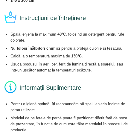
140 x 200 cm
Instrucțiuni de Întreținere
Spală lenjeria la maximum
40°C
, folosind un detergent pentru rufe
colorate.
Nu folosi înălbitori chimici
pentru a proteja culorile și țesătura.
Calcă la o temperatură maximă de
130°C
.
Usucă produsul în aer liber, ferit de lumina directă a soarelui, sau
într-un uscător automat la temperaturi scăzute.
Informații Suplimentare
Pentru o igienă optimă, îți recomandăm să speli lenjeria înainte de
prima utilizare.
Modelul de pe fețele de pernă poate fi poziționat diferit față de poza
de prezentare, în funcție de cum este tăiat materialul în procesul de
producție.