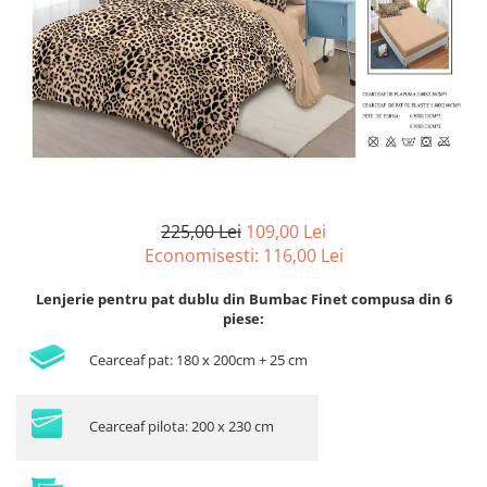
Lenjerii de pat Bumbac 100%
Lenjerii de pat Bumbac Poplin
Lenjerii de pat Catifea
Lenjerii de pat Damasc
Lenjerii de pat Finet + 2 Draperii
Lenjerii de pat Finet cu PLIURI
Lenjerii de pat finet Home
225,00 Lei
109,00 Lei
Lenjerii de pat Saten 4 piese cu
Economisesti:
116,00
Lei
elastic
Lenjerie pentru pat dublu din Bumbac Finet compusa din 6
piese:
Cearceaf pat: 180 x 200cm + 25 cm
Cearceaf pilota: 200 x 230 cm