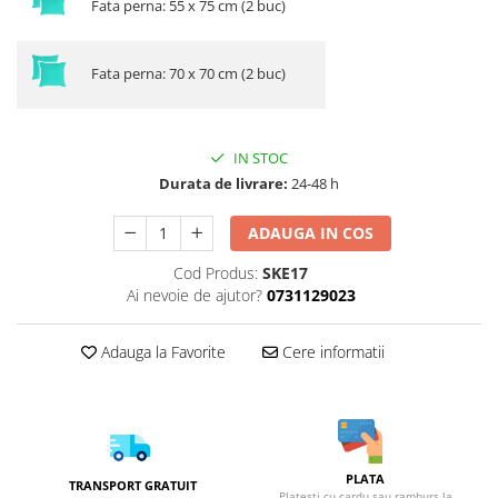
Fata perna: 55 x 75 cm (2 buc)
Fata perna: 70 x 70 cm (2 buc)
IN STOC
Durata de livrare:
24-48 h
ADAUGA IN COS
Cod Produs:
SKE17
Ai nevoie de ajutor?
0731129023
Adauga la Favorite
Cere informatii
PLATA
TRANSPORT GRATUIT
Platesti cu cardu sau ramburs la