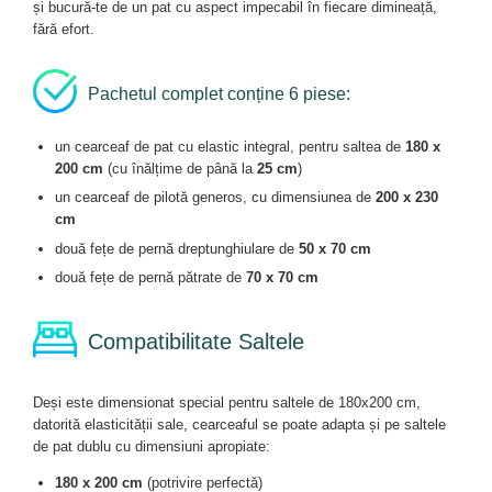
și bucură-te de un pat cu aspect impecabil în fiecare dimineață,
fără efort.
Pachetul complet conține 6 piese:
un cearceaf de pat cu elastic integral, pentru saltea de
180 x
200 cm
(cu înălțime de până la
25 cm
)
un cearceaf de pilotă generos, cu dimensiunea de
200 x 230
cm
două fețe de pernă dreptunghiulare de
50 x 70 cm
două fețe de pernă pătrate de
70 x 70 cm
Compatibilitate Saltele
Deși este dimensionat special pentru saltele de 180x200 cm,
datorită elasticității sale, cearceaful se poate adapta și pe saltele
de pat dublu cu dimensiuni apropiate:
180 x 200 cm
(potrivire perfectă)