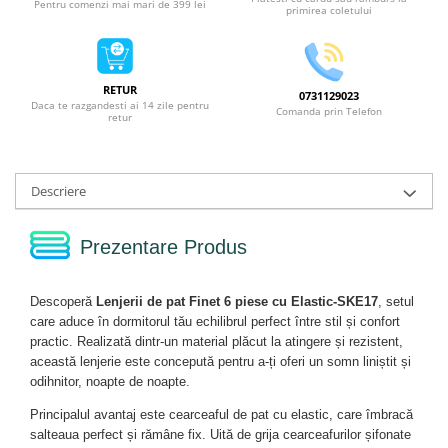
Pentru comenzi mai mari de 399 lei
primirea coletului
RETUR
0731129023
Daca te razgandesti ai 14 zile pentru
Comanda prin Telefon
retur
Descriere
Prezentare Produs
Descoperă
Lenjerii de pat Finet 6 piese cu Elastic-SKE17
, setul
care aduce în dormitorul tău echilibrul perfect între stil și confort
practic. Realizată dintr-un material plăcut la atingere și rezistent,
această lenjerie este concepută pentru a-ți oferi un somn liniștit și
odihnitor, noapte de noapte.
Principalul avantaj este cearceaful de pat cu elastic, care îmbracă
salteaua perfect și rămâne fix. Uită de grija cearceafurilor șifonate