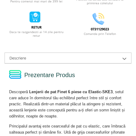
Pentru comenzi mai mari de 399 lei
primirea coletului
RETUR
0731129023
Daca te razgandesti ai 14 zile pentru
Comanda prin Telefon
retur
Descriere
Prezentare Produs
Descoperă
Lenjerii de pat Finet 6 piese cu Elastic-SKE3
, setul
care aduce în dormitorul tău echilibrul perfect între stil și confort
practic. Realizată dintr-un material plăcut la atingere și rezistent,
această lenjerie este concepută pentru a-ți oferi un somn liniștit și
odihnitor, noapte de noapte.
Principalul avantaj este cearceaful de pat cu elastic, care îmbracă
salteaua perfect și rămâne fix. Uită de grija cearceafurilor șifonate