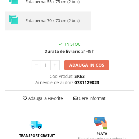
Fata perna: 55 x 75 cm (2 buc)
Fata perna: 70 x 70 cm (2 buc)
IN STOC
Durata de livrare:
24-48 h
ADAUGA IN COS
Cod Produs:
SKE3
Ai nevoie de ajutor?
0731129023
Adauga la Favorite
Cere informatii
PLATA
TRANSPORT GRATUIT
Platesti cu cardu sau ramburs la