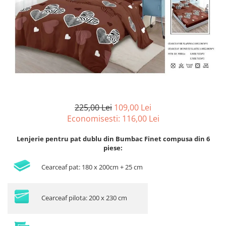
Lenjerii de pat Bumbac 100%
Lenjerii de pat Bumbac Poplin
Lenjerii de pat Catifea
Lenjerii de pat Damasc
Lenjerii de pat Finet + 2 Draperii
Lenjerii de pat Finet cu PLIURI
Lenjerii de pat finet Home
225,00 Lei
109,00 Lei
Lenjerii de pat Saten 4 piese cu
Economisesti:
116,00
Lei
elastic
Lenjerie pentru pat dublu din Bumbac Finet compusa din 6
piese:
Cearceaf pat: 180 x 200cm + 25 cm
Cearceaf pilota: 200 x 230 cm