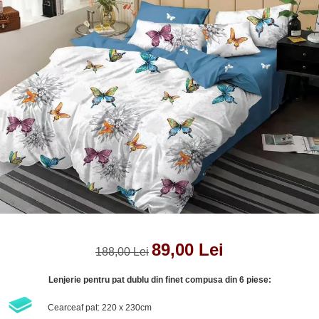
Lenjerii de pat Bumbac 100%
Lenjerii de pat Bumbac Poplin
Lenjerii de pat Catifea
Lenjerii de pat Damasc
Lenjerii de pat Finet + 2 Draperii
Lenjerii de pat Finet cu PLIURI
Lenjerii de pat finet Home
Lenjerii de pat Saten 4 piese cu
elastic
89,00 Lei
188,00 Lei
Lenjerie pentru pat dublu din finet compusa din 6 piese:
Cearceaf pat: 220 x 230cm