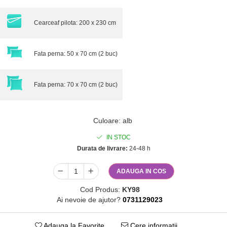
Cearceaf pilota: 200 x 230 cm
Fata perna: 50 x 70 cm (2 buc)
Fata perna: 70 x 70 cm (2 buc)
Culoare
:
alb
IN STOC
Durata de livrare:
24-48 h
ADAUGA IN COS
Cod Produs:
KY98
Ai nevoie de ajutor?
0731129023
Adauga la Favorite
Cere informatii