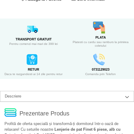
PLATA
TRANSPORT GRATUIT
Platesti cu cardu sau ramburs la primirea
Pentru comenzi mai mari de 399 lei
coletului
RETUR
0731129023
Daca te razgandesti ai 14 zile pentru retur
Comanda prin Telefon
Descriere
Prezentare Produs
Profită de oferta specială și transformă-ți dormitorul într-o oază de
relaxare! Cu seturile noastre
Lenjerie de pat Finet 6 piese, alb cu