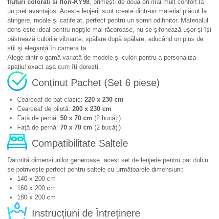
fluturi colorati si flori-KY98
, primești de două ori mai mult confort la
un preț avantajos. Aceste lenjerii sunt create dintr-un material plăcut la
atingere, moale și catifelat, perfect pentru un somn odihnitor. Materialul
dens este ideal pentru nopțile mai răcoroase, nu se șifonează ușor și își
păstrează culorile vibrante, spălare după spălare, aducând un plus de
stil și eleganță în camera ta.
Alege dintr-o gamă variată de modele și culori pentru a personaliza
spațiul exact așa cum îți dorești.
Conținut Pachet (Set 6 piese)
Cearceaf de pat clasic:
220 x 230 cm
Cearceaf de pilotă:
200 x 230 cm
Față de pernă:
50 x 70 cm
(2 bucăți)
Față de pernă:
70 x 70 cm
(2 bucăți)
Compatibilitate Saltele
Datorită dimensiunilor generoase, acest set de lenjerie pentru pat dublu
se potrivește perfect pentru saltele cu următoarele dimensiuni:
140 x 200 cm
160 x 200 cm
180 x 200 cm
Instrucțiuni de Întreținere