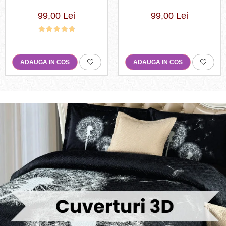
valuri in nuante de turcoaz,
piese,Crem/Maro,cu Cercuri
alb și auriu-R619
si buline-R369
99,00 Lei
99,00 Lei
ADAUGA IN COS
ADAUGA IN COS