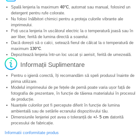
Spală lenjeria la maximum
40°C
, automat sau manual, folosind un
detergent pentru rufe colorate.
Nu folosi înălbitori chimici pentru a proteja culorile vibrante ale
imprimeului.
Poți usca lenjeria în uscătorul electric la o temperatură joasă sau în
aer liber, ferită de lumina directă a soarelui.
Dacă dorești să o calci, setează fierul de călcat la o temperatură de
maximum
130°C
.
Depozitează lenjeria într-un loc uscat și aerisit, ferită de umezeală.
Informații Suplimentare
Pentru o igienă corectă, îți recomandăm să speli produsul înainte de
prima utilizare.
Modelul imprimeului de pe fețele de pernă poate varia ușor față de
fotografia de prezentare, în funcție de tăierea materialului în procesul
de producție.
Nuanțele culorilor pot fi percepute diferit în funcție de lumina
ambientală sau de setările ecranului dispozitivului tău.
Dimensiunile lenjeriei pot avea o toleranță de
+/- 5 cm
datorită
procesului de fabricație.
Informatii conformitate produs