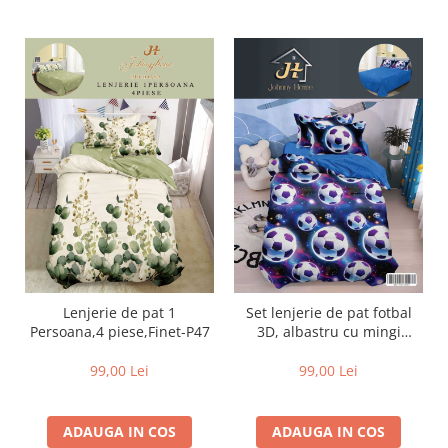
Lenjerie de pat 1
Set lenjerie de pat fotbal
Persoana,4 piese,Finet-P47
3D, albastru cu mingi
soccer-P153
99,00 Lei
99,00 Lei
ADAUGA IN COS
ADAUGA IN COS