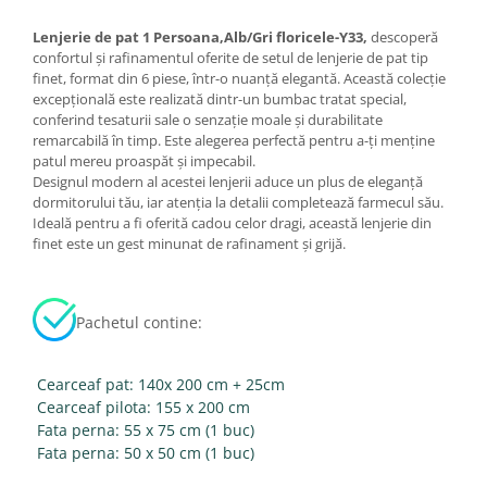
Lenjerie de pat 1 Persoana,Alb/Gri floricele-Y33,
descoperă
confortul și rafinamentul oferite de setul de lenjerie de pat tip
finet, format din 6 piese, într-o nuanță elegantă. Această colecție
excepțională este realizată dintr-un bumbac tratat special,
conferind tesaturii sale o senzație moale și durabilitate
remarcabilă în timp. Este alegerea perfectă pentru a-ți menține
patul mereu proaspăt și impecabil.
Designul modern al acestei lenjerii aduce un plus de eleganță
dormitorului tău, iar atenția la detalii completează farmecul său.
Ideală pentru a fi oferită cadou celor dragi, această lenjerie din
finet este un gest minunat de rafinament și grijă.
Pachetul contine:
Cearceaf pat: 140x 200 cm + 25cm
Cearceaf pilota: 155 x 200 cm
Fata perna: 55 x 75 cm (1 buc)
Fata perna: 50 x 50 cm (1 buc)