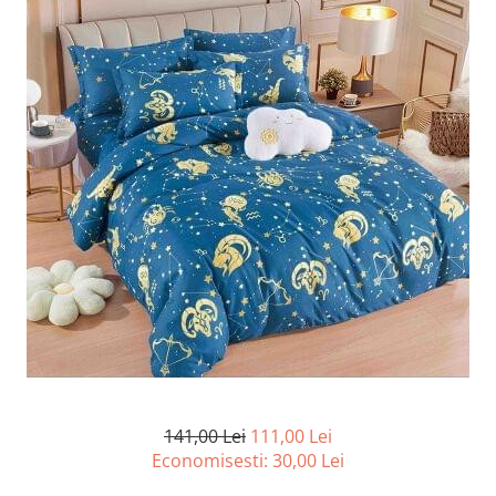
Lenjerii de pat Bumbac 100%
Lenjerii de pat Bumbac Poplin
Lenjerii de pat Catifea
Lenjerii de pat Damasc
Lenjerii de pat Finet + 2 Draperii
Lenjerii de pat Finet cu PLIURI
Lenjerii de pat finet Home
Lenjerii de pat Saten 4 piese cu
elastic
141,00 Lei
111,00 Lei
Economisesti:
30,00
Lei