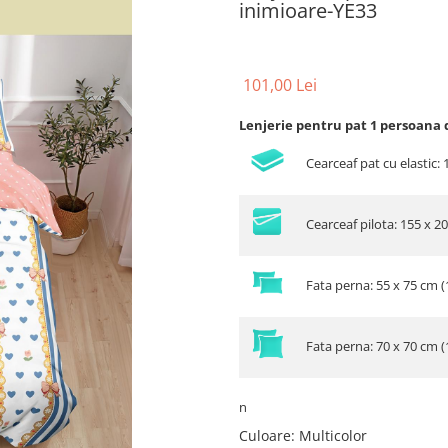
inimioare-YE33
101,00 Lei
Lenjerie pentru pat 1 persoana d
Cearceaf pat cu elastic:
Cearceaf pilota: 155 x 2
Fata perna: 55 x 75 cm (
Fata perna: 70 x 70 cm (
n
Culoare
:
Multicolor