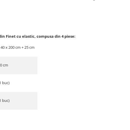
in Finet cu elastic, compusa din 4 piese:
 140 x 200 cm + 25 cm
00 cm
1 buc)
1 buc)