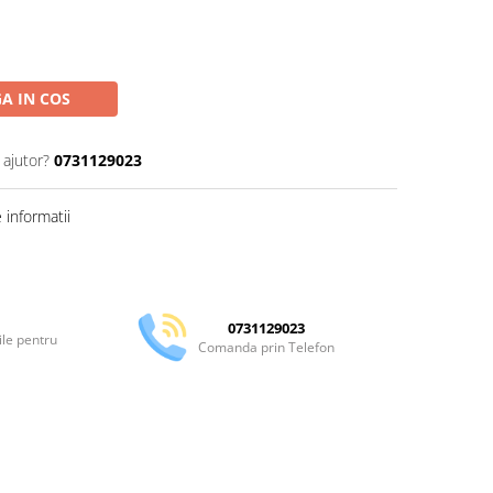
A IN COS
 ajutor?
0731129023
informatii
Distribuie
pe
Facebook
0731129023
ile pentru
Comanda prin Telefon