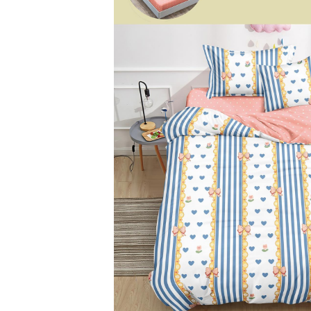
Lenjerii de pat Bumbac 100%
Lenjerii de pat Bumbac Poplin
Lenjerii de pat Catifea
Lenjerii de pat Damasc
Lenjerii de pat Finet + 2 Draperii
Lenjerii de pat Finet cu PLIURI
Lenjerii de pat finet Home
Lenjerii de pat Saten 4 piese cu
elastic