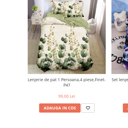
Lenjerie de pat 1 Persoana,4 piese,Finet-
Set lenj
P47
99,00 Lei
ADAUGA IN COS