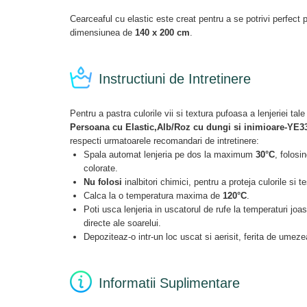
Cearceaful cu elastic este creat pentru a se potrivi perfect
dimensiunea de
140 x 200 cm
.
Instructiuni de Intretinere
Pentru a pastra culorile vii si textura pufoasa a lenjeriei tal
Persoana cu Elastic,Alb/Roz cu dungi si inimioare-YE3
respecti urmatoarele recomandari de intretinere:
Spala automat lenjeria pe dos la maximum
30°C
, folosi
colorate.
Nu folosi
inalbitori chimici, pentru a proteja culorile si t
Calca la o temperatura maxima de
120°C
.
Poti usca lenjeria in uscatorul de rufe la temperaturi joase
directe ale soarelui.
Depoziteaz-o intr-un loc uscat si aerisit, ferita de umeze
Informatii Suplimentare