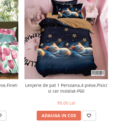
ese,Finet-
Lenjerie de pat 1 Persoana,4 piese,Pisici
Lenjeri
si cer instelat-P60
abstract
99,00 Lei
ADAUGA IN COS
AD