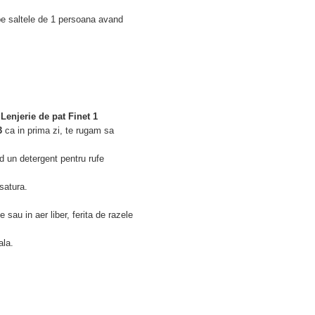
 pe saltele de 1 persoana avand
e
Lenjerie de pat Finet 1
3
ca in prima zi, te rugam sa
nd un detergent pentru rufe
esatura.
 sau in aer liber, ferita de razele
ala.