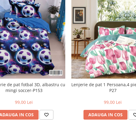
erie de pat fotbal 3D, albastru cu
Lenjerie de pat 1 Persoana,4 pi
mingi soccer-P153
P27
99,00 Lei
99,00 Lei
ADAUGA IN COS
ADAUGA IN COS