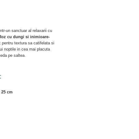
ntr-un sanctuar al relaxarii cu
Roz cu dungi si inimioare-
 pentru textura sa catifelata si
ui noptile in cea mai placuta
teda pe saltea.
:
+ 25 cm