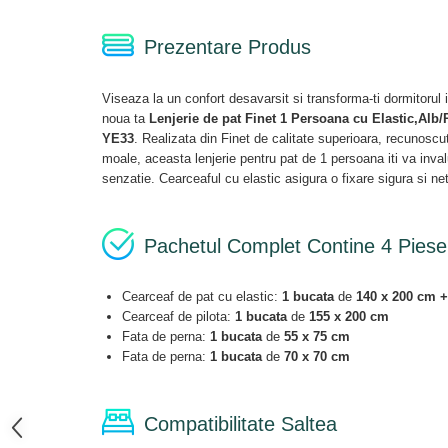
Prezentare Produs
Viseaza la un confort desavarsit si transforma-ti dormitorul i
noua ta
Lenjerie de pat Finet 1 Persoana cu Elastic,Alb/
YE33
. Realizata din Finet de calitate superioara, recunoscut
moale, aceasta lenjerie pentru pat de 1 persoana iti va inval
senzatie. Cearceaful cu elastic asigura o fixare sigura si ne
Pachetul Complet Contine 4 Piese
Cearceaf de pat cu elastic:
1 bucata
de
140 x 200 cm 
Cearceaf de pilota:
1 bucata
de
155 x 200 cm
Fata de perna:
1 bucata
de
55 x 75 cm
Fata de perna:
1 bucata
de
70 x 70 cm
Compatibilitate Saltea