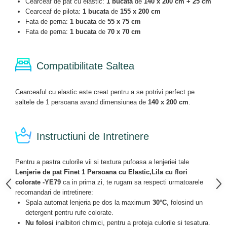
Cearceaf de pat cu elastic:
1 bucata
de
140 x 200 cm + 25 cm
Cearceaf de pilota:
1 bucata
de
155 x 200 cm
Fata de perna:
1 bucata
de
55 x 75 cm
Fata de perna:
1 bucata
de
70 x 70 cm
Compatibilitate Saltea
Cearceaful cu elastic este creat pentru a se potrivi perfect pe
saltele de 1 persoana avand dimensiunea de
140 x 200 cm
.
Instructiuni de Intretinere
Pentru a pastra culorile vii si textura pufoasa a lenjeriei tale
Lenjerie de pat Finet 1 Persoana cu Elastic,Lila cu flori
colorate -YE79
ca in prima zi, te rugam sa respecti urmatoarele
recomandari de intretinere:
Spala automat lenjeria pe dos la maximum
30°C
, folosind un
detergent pentru rufe colorate.
Nu folosi
inalbitori chimici, pentru a proteja culorile si tesatura.