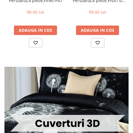
Persoana,4 piese,Finet-P47
Persoana,4 piese,Pisici si
cer instelat-P60
99,00 Lei
99,00 Lei
ADAUGA IN COS
ADAUGA IN COS