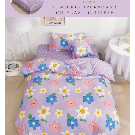
Lenjerii de pat Bumbac 100%
Lenjerii de pat Bumbac Poplin
Lenjerii de pat Catifea
Lenjerii de pat Damasc
Lenjerii de pat Finet + 2 Draperii
Lenjerii de pat Finet cu PLIURI
Lenjerii de pat finet Home
Lenjerii de pat Saten 4 piese cu
elastic