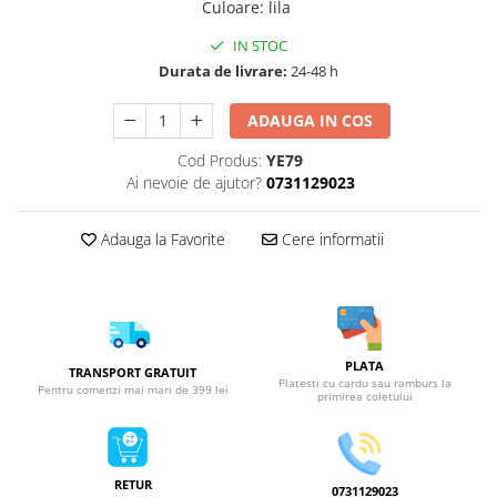
Culoare
:
lila
IN STOC
Durata de livrare:
24-48 h
ADAUGA IN COS
Cod Produs:
YE79
Ai nevoie de ajutor?
0731129023
Adauga la Favorite
Cere informatii
PLATA
TRANSPORT GRATUIT
Platesti cu cardu sau ramburs la
Pentru comenzi mai mari de 399 lei
primirea coletului
RETUR
0731129023