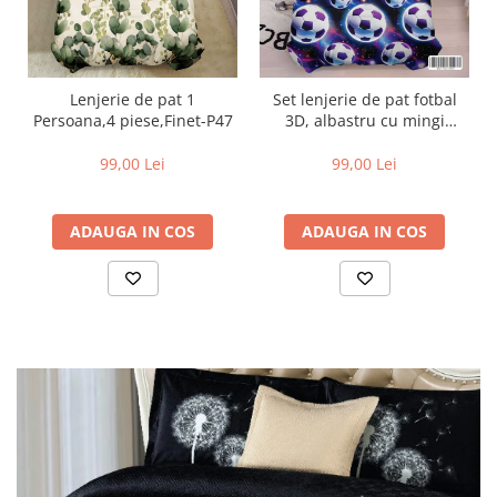
Lenjerie de pat 1
Set lenjerie de pat fotbal
Persoana,4 piese,Finet-P47
3D, albastru cu mingi
soccer-P153
99,00 Lei
99,00 Lei
ADAUGA IN COS
ADAUGA IN COS