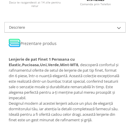
Daca te razgandesti ai 14 zile pentru
Comanda prin Telefon
retur
Descriere
Prezentare produs
Lenjerie de pat Finet 1 Persoana cu
Elastic,Pucioasa,Uni,Verde,Mint-MT8,
descoperă confortul și
rafinamentul oferite de setul de lenjerie de pat tip finet, format
din 6 piese, într-o nuanță elegantă. Această colecție excepțională
este realizată dintr-un bumbac tratat special, conferind tesaturii
sale o senzație moale și durabilitate remarcabilă în timp. Este
alegerea perfectă pentru a-ți menține patul mereu proaspăt și
impecabil.
Designul modern al acestei lenjerii aduce un plus de eleganță
dormitorului tău, iar atenția la detalii completează farmecul său.
Ideală pentru a fi oferită cadou celor dragi, această lenjerie din
finet este un gest minunat de rafinament și grijă.