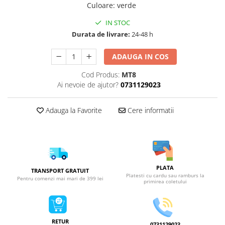
Culoare
:
verde
IN STOC
Durata de livrare:
24-48 h
ADAUGA IN COS
Cod Produs:
MT8
Ai nevoie de ajutor?
0731129023
Adauga la Favorite
Cere informatii
PLATA
TRANSPORT GRATUIT
Platesti cu cardu sau ramburs la
Pentru comenzi mai mari de 399 lei
primirea coletului
RETUR
0731129023