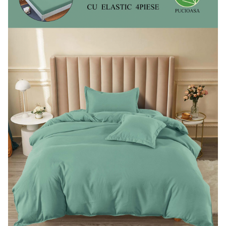
Lenjerii de pat Bumbac 100%
Lenjerii de pat Bumbac Poplin
Lenjerii de pat Catifea
Lenjerii de pat Damasc
Lenjerii de pat Finet + 2 Draperii
Lenjerii de pat Finet cu PLIURI
Lenjerii de pat finet Home
Lenjerii de pat Saten 4 piese cu
elastic