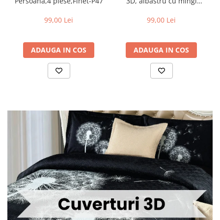
Persoana,4 piese,Finet-P47
3D, albastru cu mingi
soccer-P153
99,00 Lei
99,00 Lei
ADAUGA IN COS
ADAUGA IN COS