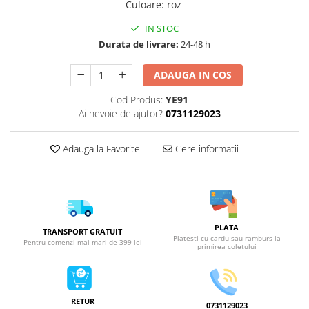
Culoare
:
roz
IN STOC
Durata de livrare:
24-48 h
ADAUGA IN COS
Cod Produs:
YE91
Ai nevoie de ajutor?
0731129023
Adauga la Favorite
Cere informatii
PLATA
TRANSPORT GRATUIT
Platesti cu cardu sau ramburs la
Pentru comenzi mai mari de 399 lei
primirea coletului
RETUR
0731129023