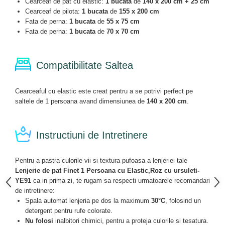
Cearceaf de pat cu elastic:
1 bucata
de
140 x 200 cm + 25 cm
Cearceaf de pilota:
1 bucata
de
155 x 200 cm
Fata de perna:
1 bucata
de
55 x 75 cm
Fata de perna:
1 bucata
de
70 x 70 cm
Compatibilitate Saltea
Cearceaful cu elastic este creat pentru a se potrivi perfect pe
saltele de 1 persoana avand dimensiunea de
140 x 200 cm
.
Instructiuni de Intretinere
Pentru a pastra culorile vii si textura pufoasa a lenjeriei tale
Lenjerie de pat Finet 1 Persoana cu Elastic,Roz cu ursuleti-
YE91
ca in prima zi, te rugam sa respecti urmatoarele recomandari
de intretinere:
Spala automat lenjeria pe dos la maximum
30°C
, folosind un
detergent pentru rufe colorate.
Nu folosi
inalbitori chimici, pentru a proteja culorile si tesatura.