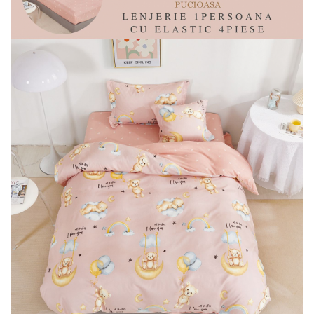
Lenjerii de pat Bumbac 100%
Lenjerii de pat Bumbac Poplin
Lenjerii de pat Catifea
Lenjerii de pat Damasc
Lenjerii de pat Finet + 2 Draperii
Lenjerii de pat Finet cu PLIURI
Lenjerii de pat finet Home
Lenjerii de pat Saten 4 piese cu
elastic