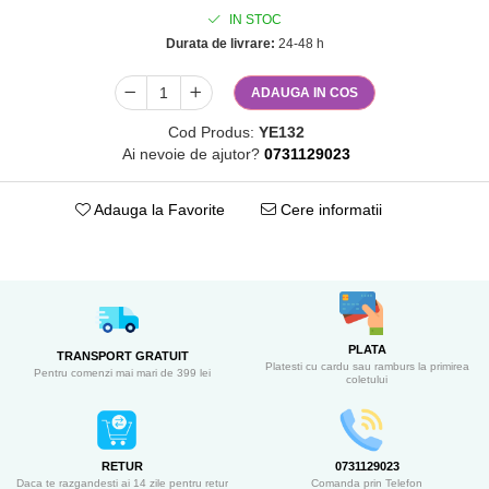
IN STOC
Durata de livrare:
24-48 h
ADAUGA IN COS
Cod Produs:
YE132
Ai nevoie de ajutor?
0731129023
Adauga la Favorite
Cere informatii
PLATA
TRANSPORT GRATUIT
Platesti cu cardu sau ramburs la primirea
Pentru comenzi mai mari de 399 lei
coletului
RETUR
0731129023
Daca te razgandesti ai 14 zile pentru retur
Comanda prin Telefon