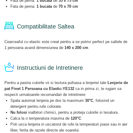
Fata de perna:
1 bucata
de
55 x 75 cm
Fata de perna:
1 bucata
de
70 x 70 cm
Compatibilitate Saltea
Cearceaful cu elastic este creat pentru a se potrivi perfect pe saltele de
1 persoana avand dimensiunea de
140 x 200 cm
.
Instructiuni de Intretinere
Pentru a pastra culorile vii si textura pufoasa a lenjeriei tale
Lenjerie de
pat Finet 1 Persoana cu Elastic-YE132
ca in prima zi, te rugam sa
respecti urmatoarele recomandari de intretinere:
Spala automat lenjeria pe dos la maximum
30°C
, folosind un
detergent pentru rufe colorate.
Nu folosi
inalbitori chimici, pentru a proteja culorile si tesatura.
Calca la o temperatura maxima de
120°C
.
Poti usca lenjeria in uscatorul de rufe la temperaturi joase sau in aer
liber, ferita de razele directe ale soarelui.