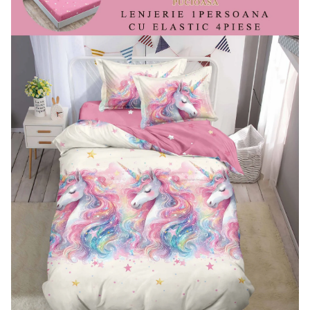
Lenjerii de pat Bumbac 100%
Lenjerii de pat Bumbac Poplin
Lenjerii de pat Catifea
Lenjerii de pat Damasc
Lenjerii de pat Finet + 2 Draperii
Lenjerii de pat Finet cu PLIURI
Lenjerii de pat finet Home
Lenjerii de pat Saten 4 piese cu
elastic