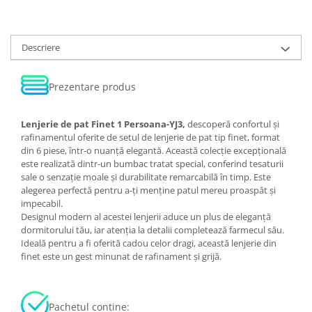
Descriere
Prezentare produs
Lenjerie de pat Finet 1 Persoana-YJ3,
descoperă confortul și
rafinamentul oferite de setul de lenjerie de pat tip finet, format
din 6 piese, într-o nuanță elegantă. Această colecție excepțională
este realizată dintr-un bumbac tratat special, conferind tesaturii
sale o senzație moale și durabilitate remarcabilă în timp. Este
alegerea perfectă pentru a-ți menține patul mereu proaspăt și
impecabil.
Designul modern al acestei lenjerii aduce un plus de eleganță
dormitorului tău, iar atenția la detalii completează farmecul său.
Ideală pentru a fi oferită cadou celor dragi, această lenjerie din
finet este un gest minunat de rafinament și grijă.
Pachetul contine: