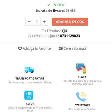
IN STOC
Durata de livrare:
24-48 h
ADAUGA IN COS
Cod Produs:
YJ3
Ai nevoie de ajutor?
0731129023
Adauga la Favorite
Cere informatii
PLATA
TRANSPORT GRATUIT
Platesti cu cardu sau ramburs la
Pentru comenzi mai mari de 399 lei
primirea coletului
RETUR
0731129023
Daca te razgandesti ai 14 zile pentru
Comanda prin Telefon
retur