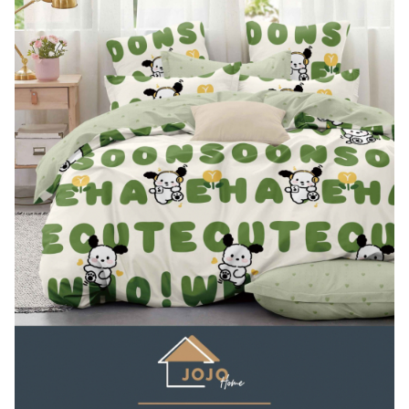
Lenjerii de pat Bumbac 100%
Lenjerii de pat Bumbac Poplin
Lenjerii de pat Catifea
Lenjerii de pat Damasc
Lenjerii de pat Finet + 2 Draperii
Lenjerii de pat Finet cu PLIURI
Lenjerii de pat finet Home
Lenjerii de pat Saten 4 piese cu
elastic