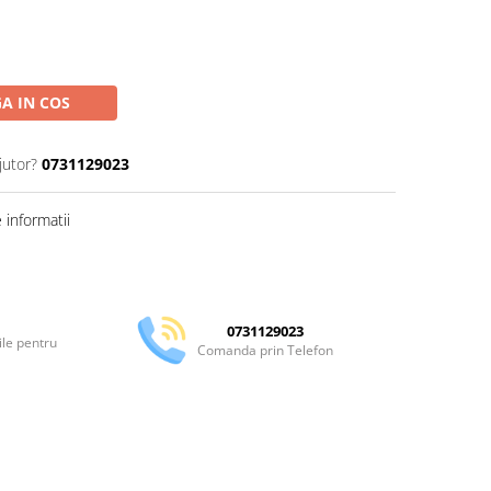
A IN COS
jutor?
0731129023
informatii
Distribuie
pe
Facebook
0731129023
ile pentru
Comanda prin Telefon