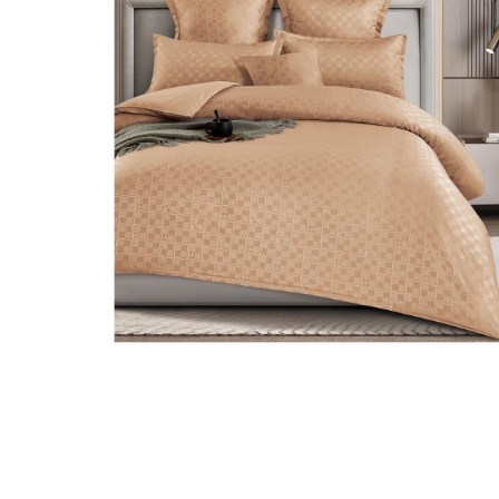
Lenjerii de pat Bumbac 100%
Lenjerii de pat Bumbac Poplin
Lenjerii de pat Catifea
Lenjerii de pat Damasc
Lenjerii de pat Finet + 2 Draperii
Lenjerii de pat Finet cu PLIURI
Lenjerii de pat finet Home
Lenjerii de pat Saten 4 piese cu
elastic