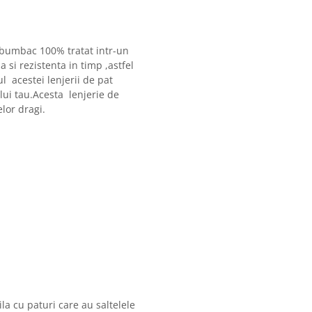
 bumbac 100% tratat intr-un
 si rezistenta in timp ,astfel
l acestei lenjerii de pat
ui tau.Acesta lenjerie de
elor dragi.
la cu paturi care au saltelele