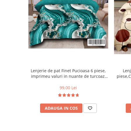
Lenjerie de pat Finet Pucioasa 6 piese,
Lenj
imprimeu valuri in nuante de turcoaz,
piese,C
alb și auriu-R619
99,00 Lei
ADAUGA IN COS