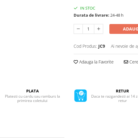
IN STOC
Durata de livrare:
24-48 h
ADAUG
Cod Produs:
JC9
Ai nevoie de a
Adauga la Favorite
Cere 
PLATA
RETUR
Platesti cu cardu sau ramburs la
Daca te razgandesti ai 14 z
primirea coletului
retur