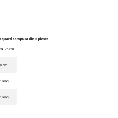
acquard compusa din 6 piese:
0cm+25 cm
30 cm
2 buc)
2 buc)