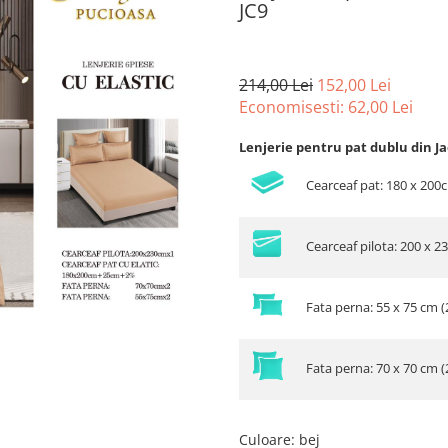
JC9
214,00 Lei
152,00 Lei
Economisesti:
62,00
Lei
Lenjerie pentru pat dublu din J
Cearceaf pat: 180 x 20
Cearceaf pilota: 200 x 2
Fata perna: 55 x 75 cm (
Fata perna: 70 x 70 cm (
Culoare
:
bej