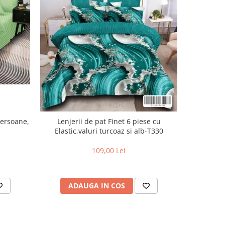
Persoane,
Lenjerii de pat Finet 6 piese cu
Lenjer
Elastic,valuri turcoaz si alb-T330
piese,Bleu
109,00 Lei
ADAUGA IN COS
AD