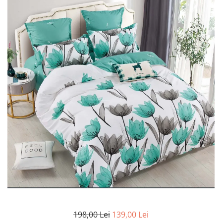
Lenjerii de pat Bumbac 100%
Lenjerii de pat Bumbac Poplin
Lenjerii de pat Catifea
Lenjerii de pat Damasc
Lenjerii de pat Finet + 2 Draperii
Lenjerii de pat Finet cu PLIURI
Lenjerii de pat finet Home
Lenjerii de pat Saten 4 piese cu
elastic
198,00 Lei
139,00 Lei