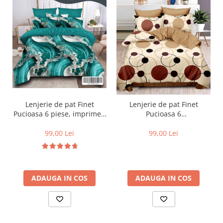
Lenjerie de pat Finet
Lenjerie de pat Finet
Pucioasa 6 piese, imprimeu
Pucioasa 6
valuri in nuante de turcoaz,
piese,Crem/Maro,cu Cercuri
alb și auriu-R619
si buline-R369
99,00 Lei
99,00 Lei
ADAUGA IN COS
ADAUGA IN COS