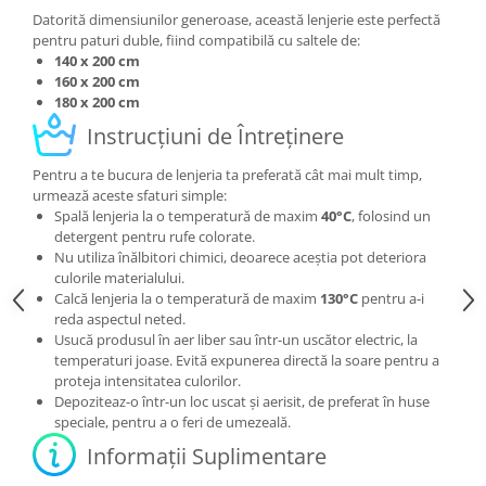
Datorită dimensiunilor generoase, această lenjerie este perfectă
pentru paturi duble, fiind compatibilă cu saltele de:
140 x 200 cm
160 x 200 cm
180 x 200 cm
Instrucțiuni de Întreținere
Pentru a te bucura de lenjeria ta preferată cât mai mult timp,
urmează aceste sfaturi simple:
Spală lenjeria la o temperatură de maxim
40°C
, folosind un
detergent pentru rufe colorate.
Nu utiliza înălbitori chimici, deoarece aceștia pot deteriora
culorile materialului.
Calcă lenjeria la o temperatură de maxim
130°C
pentru a-i
reda aspectul neted.
Usucă produsul în aer liber sau într-un uscător electric, la
temperaturi joase. Evită expunerea directă la soare pentru a
proteja intensitatea culorilor.
Depoziteaz-o într-un loc uscat și aerisit, de preferat în huse
speciale, pentru a o feri de umezeală.
Informații Suplimentare