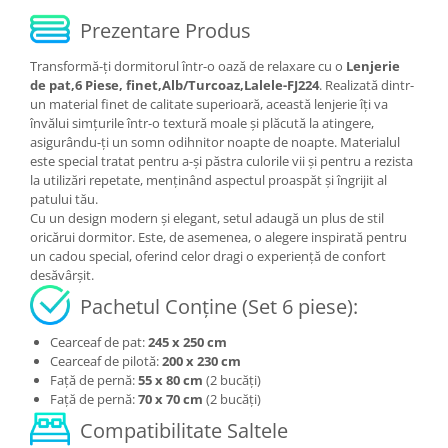
Prezentare Produs
Transformă-ți dormitorul într-o oază de relaxare cu o
Lenjerie
de pat,6 Piese, finet,Alb/Turcoaz,Lalele-FJ224
. Realizată dintr-
un material finet de calitate superioară, această lenjerie îți va
învălui simțurile într-o textură moale și plăcută la atingere,
asigurându-ți un somn odihnitor noapte de noapte. Materialul
este special tratat pentru a-și păstra culorile vii și pentru a rezista
la utilizări repetate, menținând aspectul proaspăt și îngrijit al
patului tău.
Cu un design modern și elegant, setul adaugă un plus de stil
oricărui dormitor. Este, de asemenea, o alegere inspirată pentru
un cadou special, oferind celor dragi o experiență de confort
desăvârșit.
Pachetul Conține (Set 6 piese):
Cearceaf de pat:
245 x 250 cm
Cearceaf de pilotă:
200 x 230 cm
Față de pernă:
55 x 80 cm
(2 bucăți)
Față de pernă:
70 x 70 cm
(2 bucăți)
Compatibilitate Saltele