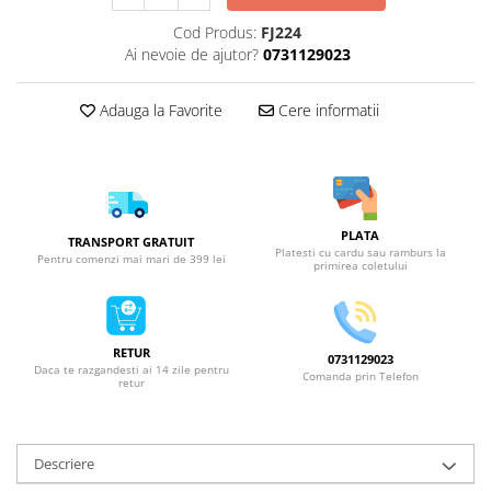
Cod Produs:
FJ224
Ai nevoie de ajutor?
0731129023
Adauga la Favorite
Cere informatii
PLATA
TRANSPORT GRATUIT
Platesti cu cardu sau ramburs la
Pentru comenzi mai mari de 399 lei
primirea coletului
RETUR
0731129023
Daca te razgandesti ai 14 zile pentru
Comanda prin Telefon
retur
Descriere