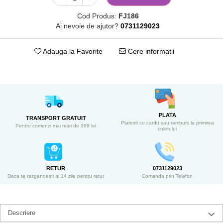
Cod Produs:
FJ186
Ai nevoie de ajutor?
0731129023
Adauga la Favorite
Cere informatii
PLATA
TRANSPORT GRATUIT
Platesti cu cardu sau ramburs la primirea
Pentru comenzi mai mari de 399 lei
coletului
RETUR
0731129023
Daca te razgandesti ai 14 zile pentru retur
Comanda prin Telefon
Descriere