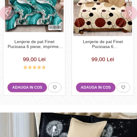
Lenjerie de pat Finet
Lenjerie de pat Finet
Pucioasa 6 piese, imprimeu
Pucioasa 6
valuri in nuante de turcoaz,
piese,Crem/Maro,cu Cercuri
alb și auriu-R619
si buline-R369
99,00 Lei
99,00 Lei
ADAUGA IN COS
ADAUGA IN COS