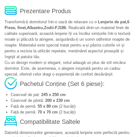
Prezentare Produs
Transformă-ți dormitorul într-o oază de relaxare cu o
Lenjerie de pat,6
Piese, finet,Albastru,Zodii-FJ186
. Realizată dintr-un material finet de
calitate superioară, această lenjerie îți va învălui simțurile într-o textură
moale și plăcută la atingere, asigurându-ți un somn odihnitor noapte de
noapte. Materialul este special tratat pentru a-și păstra culorile vii și
pentru a rezista la utilizări repetate, menținând aspectul proaspăt și
îngrijit al patului tău.
Cu un design modern și elegant, setul adaugă un plus de stil oricărui
dormitor. Este, de asemenea, o alegere inspirată pentru un cadou
special, oferind celor dragi o experiență de confort desăvârșit.
Pachetul Conține (Set 6 piese):
Cearceaf de pat:
245 x 250 cm
Cearceaf de pilotă:
200 x 230 cm
Față de pernă:
55 x 80 cm
(2 bucăți)
Față de pernă:
70 x 70 cm
(2 bucăți)
Compatibilitate Saltele
Datorită dimensiunilor generoase, această lenjerie este perfectă pentru