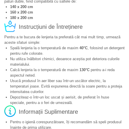
paturi duble, fiind compatibilă cu saltele de:
140 x 200 cm
160 x 200 cm
180 x 200 cm
Instrucțiuni de Întreținere
Pentru a te bucura de lenjeria ta preferată cât mai mult timp, urmează
aceste sfaturi simple:
Spală lenjeria la o temperatură de maxim
40°C
, folosind un detergent
pentru rufe colorate.
Nu utiliza înălbitori chimici, deoarece aceștia pot deteriora culorile
materialului.
Calcă lenjeria la o temperatură de maxim
130°C
pentru a-i reda
aspectul neted.
Usucă produsul în aer liber sau într-un uscător electric, la
temperaturi joase. Evită expunerea directă la soare pentru a proteja
intensitatea culorilor.
Depoziteaz-o într-un loc uscat și aerisit, de preferat în huse
speciale, pentru a o feri de umezeală.
Informații Suplimentare
Pentru o igienă corespunzătoare, îți recomandăm să speli produsul
înainte de prima utilizare.