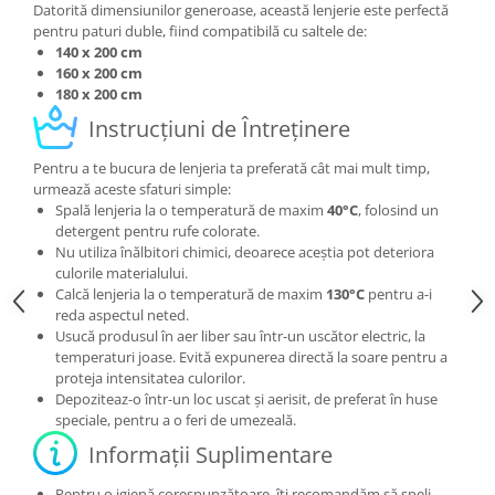
Datorită dimensiunilor generoase, această lenjerie este perfectă
pentru paturi duble, fiind compatibilă cu saltele de:
140 x 200 cm
160 x 200 cm
180 x 200 cm
Instrucțiuni de Întreținere
Pentru a te bucura de lenjeria ta preferată cât mai mult timp,
urmează aceste sfaturi simple:
Spală lenjeria la o temperatură de maxim
40°C
, folosind un
detergent pentru rufe colorate.
Nu utiliza înălbitori chimici, deoarece aceștia pot deteriora
culorile materialului.
Calcă lenjeria la o temperatură de maxim
130°C
pentru a-i
reda aspectul neted.
Usucă produsul în aer liber sau într-un uscător electric, la
temperaturi joase. Evită expunerea directă la soare pentru a
proteja intensitatea culorilor.
Depoziteaz-o într-un loc uscat și aerisit, de preferat în huse
speciale, pentru a o feri de umezeală.
Informații Suplimentare
Pentru o igienă corespunzătoare, îți recomandăm să speli