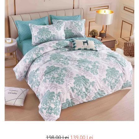
Lenjerii de pat Bumbac 100%
Lenjerii de pat Bumbac Poplin
Lenjerii de pat Catifea
Lenjerii de pat Damasc
Lenjerii de pat Finet + 2 Draperii
Lenjerii de pat Finet cu PLIURI
Lenjerii de pat finet Home
Lenjerii de pat Saten 4 piese cu
elastic
198,00 Lei
139,00 Lei