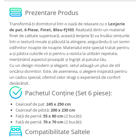
Prezentare Produs
Transformă-ți dormitorul într-o oază de relaxare cu o
Lenjerie
de pat, 6 Piese, Finet, Bleu-FJ103
. Realizată dintr-un material
finet de calitate superioară, această lenjerie îți va învălui simțurile
într-o textură moale și plăcută la atingere, asigurându-ți un somn
odihnitor noapte de noapte. Materialul este special tratat pentru
a-și păstra culorile vii și pentru a rezista la utilizări repetate,
menținând aspectul proaspăt și îngrijit al patului tău.
Cu un design modern și elegant, setul adaugă un plus de stil
oricărui dormitor. Este, de asemenea, o alegere inspirată pentru
un cadou special, oferind celor dragi o experiență de confort
desăvârșit.
Pachetul Conține (Set 6 piese):
Cearceaf de pat:
245 x 250 cm
Cearceaf de pilotă:
200 x 230 cm
Față de pernă:
55 x 80 cm
(2 bucăți)
Față de pernă:
70 x 70 cm
(2 bucăți)
Compatibilitate Saltele