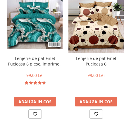
Lenjerie de pat Finet
Lenjerie de pat Finet
Pucioasa 6 piese, imprimeu
Pucioasa 6
valuri in nuante de turcoaz,
piese,Crem/Maro,cu Cercuri
alb și auriu-R619
si buline-R369
99,00 Lei
99,00 Lei
ADAUGA IN COS
ADAUGA IN COS