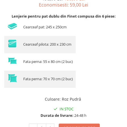
Economisesti:
59,00
Lei
Lenjerie pentru pat dublu din Finet compusa din 6 piese:
Cearceaf pat: 245 x 250cm
Cearceaf pilota: 200 x 230 cm
Fata perna: 55 x 80 cm (2 buc)
Fata perna: 70 x 70 cm (2 buc)
Culoare
:
Roz Pudră
IN STOC
Durata de livrare:
24-48 h