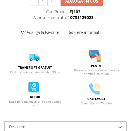
ADAUGA IN COS
Cod Produs:
FJ103
Ai nevoie de ajutor?
0731129023
Adauga la Favorite
Cere informatii
PLATA
TRANSPORT GRATUIT
Platesti cu cardu sau ramburs la
Pentru comenzi mai mari de 399 lei
primirea coletului
RETUR
0731129023
Daca te razgandesti ai 14 zile pentru
Comanda prin Telefon
retur
Descriere