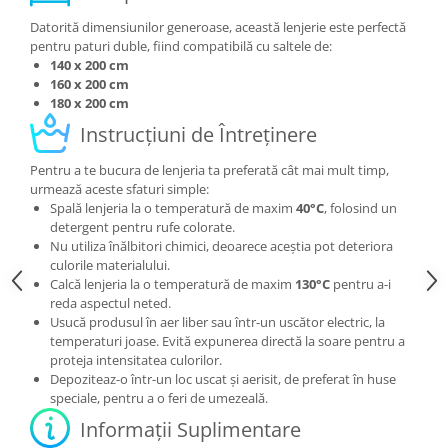
Datorită dimensiunilor generoase, această lenjerie este perfectă
pentru paturi duble, fiind compatibilă cu saltele de:
140 x 200 cm
160 x 200 cm
180 x 200 cm
Instrucțiuni de Întreținere
Pentru a te bucura de lenjeria ta preferată cât mai mult timp,
urmează aceste sfaturi simple:
Spală lenjeria la o temperatură de maxim
40°C
, folosind un
detergent pentru rufe colorate.
Nu utiliza înălbitori chimici, deoarece aceștia pot deteriora
culorile materialului.
Calcă lenjeria la o temperatură de maxim
130°C
pentru a-i
reda aspectul neted.
Usucă produsul în aer liber sau într-un uscător electric, la
temperaturi joase. Evită expunerea directă la soare pentru a
proteja intensitatea culorilor.
Depoziteaz-o într-un loc uscat și aerisit, de preferat în huse
speciale, pentru a o feri de umezeală.
Informații Suplimentare