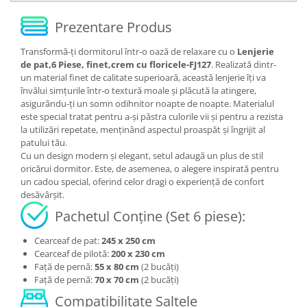
Prezentare Produs
Transformă-ți dormitorul într-o oază de relaxare cu o
Lenjerie
de pat,6 Piese, finet,crem cu floricele-FJ127
. Realizată dintr-
un material finet de calitate superioară, această lenjerie îți va
învălui simțurile într-o textură moale și plăcută la atingere,
asigurându-ți un somn odihnitor noapte de noapte. Materialul
este special tratat pentru a-și păstra culorile vii și pentru a rezista
la utilizări repetate, menținând aspectul proaspăt și îngrijit al
patului tău.
Cu un design modern și elegant, setul adaugă un plus de stil
oricărui dormitor. Este, de asemenea, o alegere inspirată pentru
un cadou special, oferind celor dragi o experiență de confort
desăvârșit.
Pachetul Conține (Set 6 piese):
Cearceaf de pat:
245 x 250 cm
Cearceaf de pilotă:
200 x 230 cm
Față de pernă:
55 x 80 cm
(2 bucăți)
Față de pernă:
70 x 70 cm
(2 bucăți)
Compatibilitate Saltele