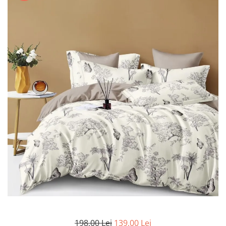
Lenjerii de pat Bumbac 100%
Lenjerii de pat Bumbac Poplin
Lenjerii de pat Catifea
Lenjerii de pat Damasc
Lenjerii de pat Finet + 2 Draperii
Lenjerii de pat Finet cu PLIURI
Lenjerii de pat finet Home
Lenjerii de pat Saten 4 piese cu
elastic
198,00 Lei
139,00 Lei