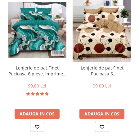
Lenjerie de pat Finet
Lenjerie de pat Finet
Pucioasa 6 piese, imprimeu
Pucioasa 6
valuri in nuante de turcoaz,
piese,Crem/Maro,cu Cercuri
alb și auriu-R619
si buline-R369
99,00 Lei
99,00 Lei
ADAUGA IN COS
ADAUGA IN COS