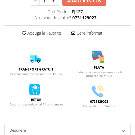
ADAUGA IN COS
Cod Produs:
FJ127
Ai nevoie de ajutor?
0731129023
Adauga la Favorite
Cere informatii
PLATA
TRANSPORT GRATUIT
Platesti cu cardu sau ramburs la
Pentru comenzi mai mari de 399 lei
primirea coletului
RETUR
0731129023
Daca te razgandesti ai 14 zile pentru
Comanda prin Telefon
retur
Descriere