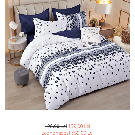
Lenjerii de pat Bumbac 100%
Lenjerii de pat Bumbac Poplin
Lenjerii de pat Catifea
Lenjerii de pat Damasc
Lenjerii de pat Finet + 2 Draperii
Lenjerii de pat Finet cu PLIURI
Lenjerii de pat finet Home
Lenjerii de pat Saten 4 piese cu
elastic
198,00 Lei
139,00 Lei
Economisesti:
59,00
Lei