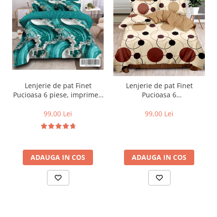
Lenjerie de pat Finet
Lenjerie de pat Finet
Pucioasa 6 piese, imprimeu
Pucioasa 6
valuri in nuante de turcoaz,
piese,Crem/Maro,cu Cercuri
alb și auriu-R619
si buline-R369
99,00 Lei
99,00 Lei
ADAUGA IN COS
ADAUGA IN COS