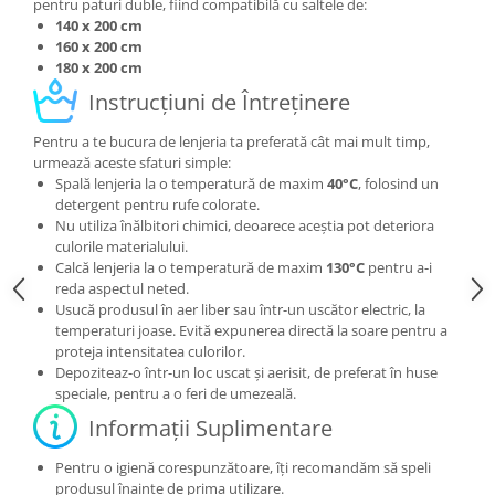
pentru paturi duble, fiind compatibilă cu saltele de:
140 x 200 cm
160 x 200 cm
180 x 200 cm
Instrucțiuni de Întreținere
Pentru a te bucura de lenjeria ta preferată cât mai mult timp,
urmează aceste sfaturi simple:
Spală lenjeria la o temperatură de maxim
40°C
, folosind un
detergent pentru rufe colorate.
Nu utiliza înălbitori chimici, deoarece aceștia pot deteriora
culorile materialului.
Calcă lenjeria la o temperatură de maxim
130°C
pentru a-i
reda aspectul neted.
Usucă produsul în aer liber sau într-un uscător electric, la
temperaturi joase. Evită expunerea directă la soare pentru a
proteja intensitatea culorilor.
Depoziteaz-o într-un loc uscat și aerisit, de preferat în huse
speciale, pentru a o feri de umezeală.
Informații Suplimentare
Pentru o igienă corespunzătoare, îți recomandăm să speli
produsul înainte de prima utilizare.