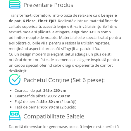
Prezentare Produs
Transformă-ți dormitorul într-o oază de relaxare cu o
Lenjerie
de pat, 6 Piese, Finet-FJ03
. Realizată dintr-un material finet de
calitate superioară, această lenjerie îți va învălui simțurile într-o
textură moale și plăcută la atingere, asigurându-ți un somn
odihnitor noapte de noapte. Materialul este special tratat pentru
a-și păstra culorile vii și pentru a rezista la utilizări repetate,
menținând aspectul proaspăt și îngrijit al patului tău.
Cu un design modern și elegant, setul adaugă un plus de stil
oricărui dormitor. Este, de asemenea, o alegere inspirată pentru
un cadou special, oferind celor dragi o experiență de confort
desăvârșit.
Pachetul Conține (Set 6 piese):
Cearceaf de pat:
245 x 250 cm
Cearceaf de pilotă:
200 x 230 cm
Față de pernă:
55 x 80 cm
(2 bucăți)
Față de pernă:
70 x 70 cm
(2 bucăți)
Compatibilitate Saltele
Datorită dimensiunilor generoase, această lenjerie este perfectă