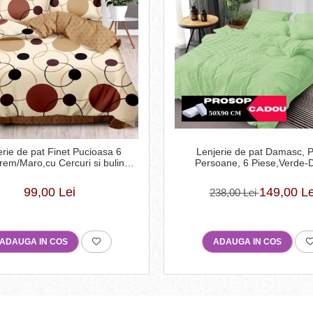
erie de pat Finet Pucioasa 6
Lenjerie de pat Damasc, P
rem/Maro,cu Cercuri si buline-
Persoane, 6 Piese,Verde-
R369
99,00 Lei
149,00 Le
238,00 Lei
ADAUGA IN COS
ADAUGA IN COS