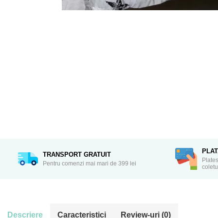
PLA
TRANSPORT GRATUIT
Plates
Pentru comenzi mai mari de 399 lei
coletu
Descriere
Caracteristici
Review-uri
(0)