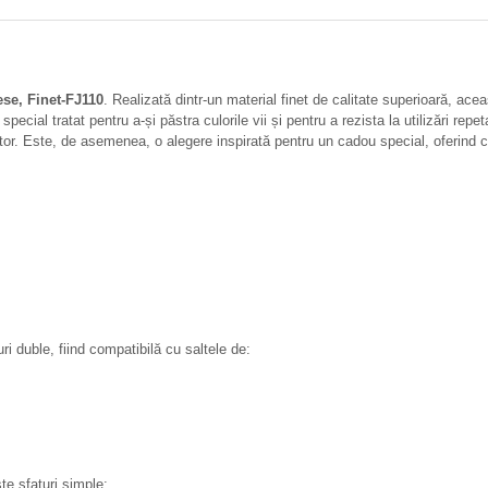
ese, Finet-FJ110
. Realizată dintr-un material finet de calitate superioară, aceas
cial tratat pentru a-și păstra culorile vii și pentru a rezista la utilizări repet
tor. Este, de asemenea, o alegere inspirată pentru un cadou special, oferind c
i duble, fiind compatibilă cu saltele de:
te sfaturi simple: