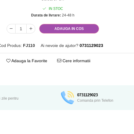
IN STOC
Durata de livrare:
24-48 h
ADAUGA IN COS
Cod Produs:
FJ110
Ai nevoie de ajutor?
0731129023
Adauga la Favorite
Cere informatii
Distribuie
pe
Facebook
0731129023
 zile pentru
Comanda prin Telefon