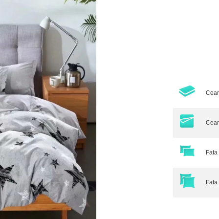
Cear
Cear
Fata 
Fata 