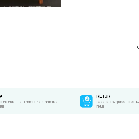
TA
RETUR
ti cu cardu sau ramburs la primirea
Daca te razgandesti ai 14
lui
retur