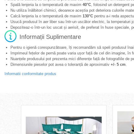
Spală lenjeria la o temperatură de maxim
40°C
, folosind un detergent pe
Nu utiliza înălbitori chimici, deoarece aceștia pot deteriora culorile mater
Calcă lenjeria la o temperatură de maxim
130°C
pentru a-i reda aspectu
Usucă produsul în aer liber sau într-un uscător electric, la temperaturi j
Depoziteaz-o într-un loc uscat și aerisit, de preferat în huse speciale, 
Informații Suplimentare
Pentru o igienă corespunzătoare, îți recomandăm să speli produsul înain
Imprimeul fețelor de pernă poate varia ușor față de cel din imagine, în f
Nuanțele produsului pot prezenta mici diferențe față de fotografiile de pe
Dimensiunile pieselor pot avea o toleranță de aproximativ
+/- 5 cm
.
Informatii conformitate produs