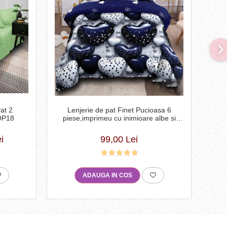
Lenjerie de pat Finet Pucioasa 6
at 2
piese,imprimeu cu inimioare albe si
E
DP18
albastre lucioase-R611
99,00 Lei
i
ADAUGA IN COS