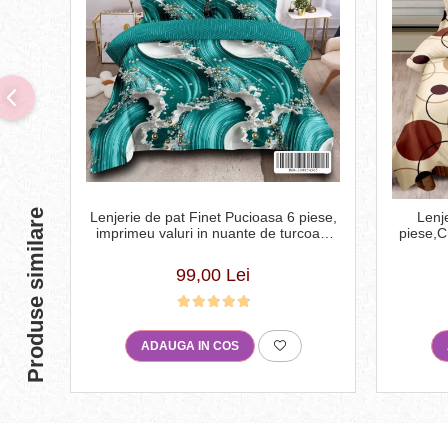
Produse similare
Lenjerie de pat Finet Pucioasa 6 piese,
Lenj
imprimeu valuri in nuante de turcoaz,
piese,C
alb și auriu-R619
99,00 Lei
ADAUGA IN COS