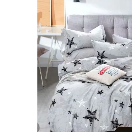
Lenjerii de pat Bumbac 100%
Lenjerii de pat Bumbac Poplin
Lenjerii de pat Catifea
Lenjerii de pat Damasc
Lenjerii de pat Finet + 2 Draperii
Lenjerii de pat Finet cu PLIURI
Lenjerii de pat finet Home
Lenjerii de pat Saten 4 piese cu
elastic