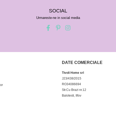
SOCIAL
Urmareste-ne in social media
DATE COMERCIALE
Tivoli Home srl
J23/438/2015
RO34086694
or
Str.Cu Brazi nr.12
Balotesti, Ilfov