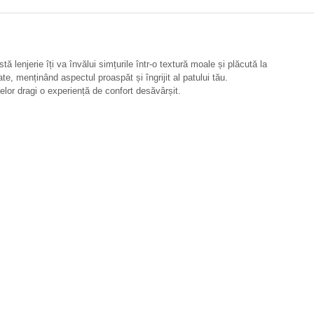
tă lenjerie îți va învălui simțurile într-o textură moale și plăcută la
ate, menținând aspectul proaspăt și îngrijit al patului tău.
elor dragi o experiență de confort desăvârșit.