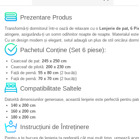
Prezentare Produs
Transformă-ți dormitorul într-o oază de relaxare cu o
Lenjerie de pat, 6 Pi
atingere, asigurându-ți un somn odihnitor noapte de noapte. Materialul este spe
Cu un design modern și elegant, setul adaugă un plus de stil oricărui dormi
Pachetul Conține (Set 6 piese):
Cearceaf de pat:
245 x 250 cm
Cearceaf de pilotă:
200 x 230 cm
Față de pernă:
55 x 80 cm
(2 bucăți)
Față de pernă:
70 x 70 cm
(2 bucăți)
Compatibilitate Saltele
Datorită dimensiunilor generoase, această lenjerie este perfectă pentru patur
140 x 200 cm
160 x 200 cm
180 x 200 cm
Instrucțiuni de Întreținere
Pentru a te bucura de lenjeria ta preferată cât mai mult timp, urmează aces