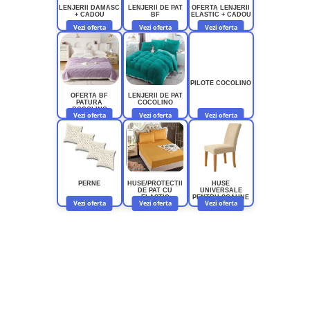
LENJERII DAMASC
LENJERII DE PAT
OFERTA LENJERII
+ CADOU
BF
ELASTIC + CADOU
Vezi oferta
Vezi oferta
Vezi oferta
PILOTE COCOLINO
OFERTA BF
LENJERII DE PAT
PATURA
COCOLINO
COCOLINO
Vezi oferta
Vezi oferta
Vezi oferta
PERNE
HUSE/PROTECTII
HUSE
DE PAT CU
UNIVERSALE
ELASTIC
PENTRU SCAUNE
Vezi oferta
Vezi oferta
Vezi oferta
NEWSLETTER
Nu rata ofertele si promotiile noastre