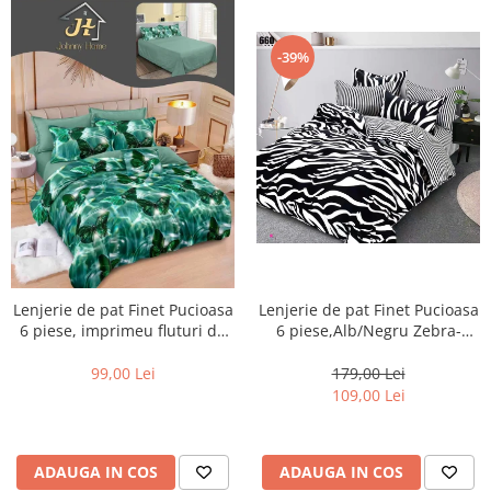
-39%
Lenjerie de pat Finet Pucioasa
Lenjerie de pat Finet Pucioasa
6 piese,Alb/Negru Zebra-
6 piese, imprimeu fluturi de
LP660
smarald -R639
179,00 Lei
99,00 Lei
109,00 Lei
ADAUGA IN COS
ADAUGA IN COS