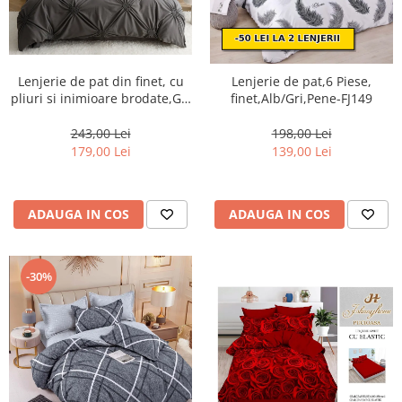
Lenjerie de pat din finet, cu
Lenjerie de pat,6 Piese,
pliuri si inimioare brodate,Gri
finet,Alb/Gri,Pene-FJ149
inchis-BR14
243,00 Lei
198,00 Lei
179,00 Lei
139,00 Lei
ADAUGA IN COS
ADAUGA IN COS
-30%