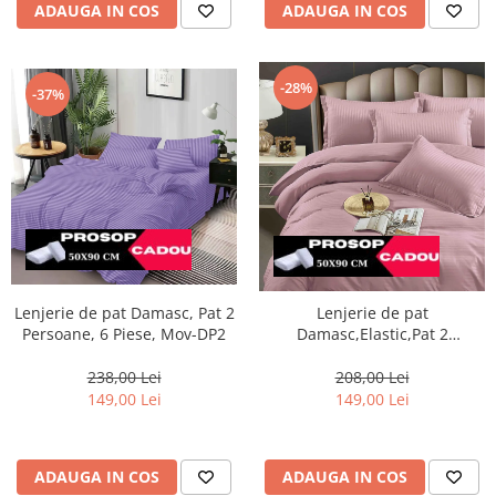
ADAUGA IN COS
ADAUGA IN COS
-28%
-37%
Lenjerie de pat Damasc, Pat 2
Lenjerie de pat
Persoane, 6 Piese, Mov-DP2
Damasc,Elastic,Pat 2
Persoane, 6 Piese,Roz prafuit-
DJ13
238,00 Lei
208,00 Lei
149,00 Lei
149,00 Lei
ADAUGA IN COS
ADAUGA IN COS