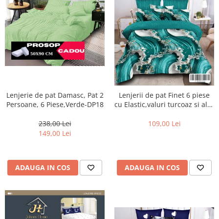
Lenjerie de pat Damasc, Pat 2
Lenjerii de pat Finet 6 piese
Persoane, 6 Piese,Verde-DP18
cu Elastic,valuri turcoaz si alb-
T330
238,00 Lei
109,00 Lei
149,00 Lei
ADAUGA IN COS
ADAUGA IN COS