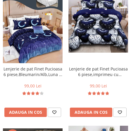
Lenjerie de pat Finet Pucioasa
Lenjerie de pat Finet Pucioasa
6 piese,imprimeu cu
6 piese,Bleumarin/Alb,Luna si
inimioare albe si albastre
stele -R256
lucioase-R611
99,00 Lei
99,00 Lei
ADAUGA IN COS
ADAUGA IN COS