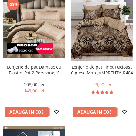
-28%
Lenjerie de pat Damasc cu
Lenjerie de pat Finet Pucioasa
Elastic, Pat 2 Persoane, 6
6 piese,Maro,AMPRENTA-R484
Piese,Crem inchis-DJ09
208,00 Lei
99,00 Lei
149,00 Lei
ADAUGA IN COS
ADAUGA IN COS