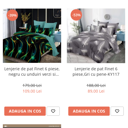
-53%
-39%
Lenjerie de pat Finet 6 piese,
Lenjerie de pat Finet 6
negru cu unduiri verzi si
piese,Gri cu pene-KY117
aurii-LP1041
179,00 Lei
188,00 Lei
109,00 Lei
89,00 Lei
ADAUGA IN COS
ADAUGA IN COS