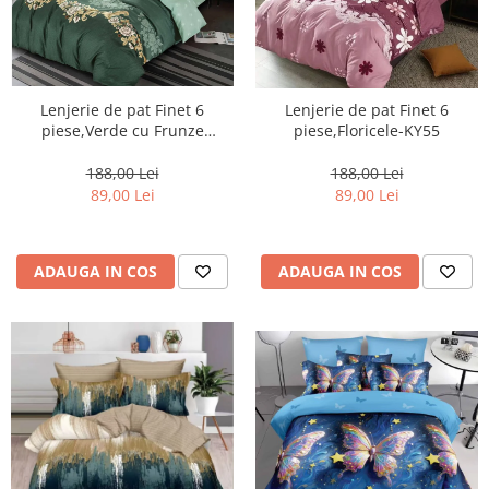
Lenjerie de pat Finet 6
Lenjerie de pat Finet 6
piese,Verde cu Frunze
piese,Floricele-KY55
stilizate-KY45
188,00 Lei
188,00 Lei
89,00 Lei
89,00 Lei
ADAUGA IN COS
ADAUGA IN COS