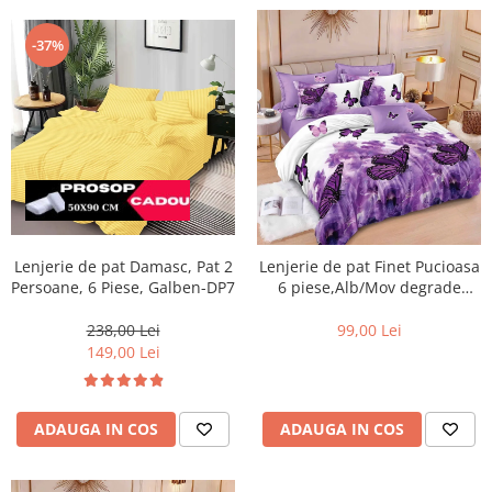
-37%
Lenjerie de pat Damasc, Pat 2
Lenjerie de pat Finet Pucioasa
Persoane, 6 Piese, Galben-DP7
6 piese,Alb/Mov degrade
FLUTURE -R598
238,00 Lei
99,00 Lei
149,00 Lei
ADAUGA IN COS
ADAUGA IN COS