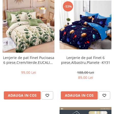
-53%
Lenjerie de pat Finet Pucioasa
Lenjerie de pat Finet 6
6 piese,Crem/Verde.EUCALIPT
piese,Albastru,Planete -KY31
-R596
99,00 Lei
188,00 Lei
89,00 Lei
ADAUGA IN COS
ADAUGA IN COS