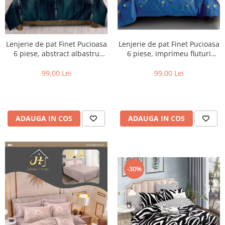
Lenjerie de pat Finet Pucioasa
Lenjerie de pat Finet Pucioasa
6 piese, imprimeu fluturi
6 piese, abstract albastru
multicolori și stele pe un
auriu-R610
fundal albastru-R614
99,00 Lei
99,00 Lei
ADAUGA IN COS
ADAUGA IN COS
-30%