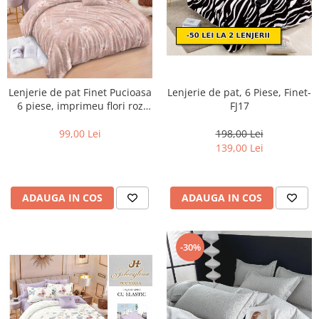
Lenjerie de pat Finet Pucioasa
Lenjerie de pat, 6 Piese, Finet-
6 piese, imprimeu flori roz
FJ17
pudra-R645
99,00 Lei
198,00 Lei
139,00 Lei
ADAUGA IN COS
ADAUGA IN COS
-30%