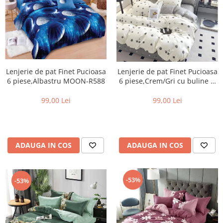
Lenjerie de pat Finet Pucioasa
Lenjerie de pat Finet Pucioasa
6 piese,Albastru MOON-R588
6 piese,Crem/Gri cu buline si
Cirese-R536
99,00 Lei
99,00 Lei
ADAUGA IN COS
ADAUGA IN COS
-53%
-53%