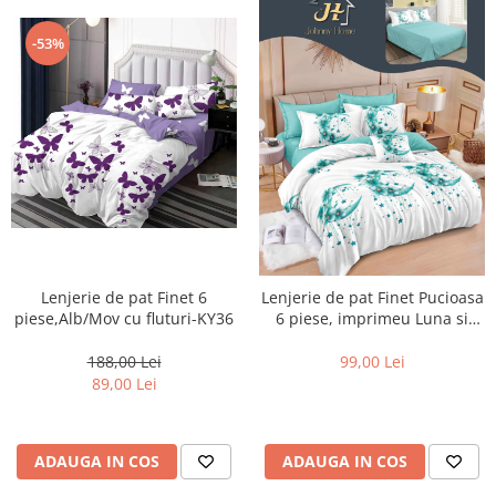
-53%
Lenjerie de pat Finet 6
Lenjerie de pat Finet Pucioasa
piese,Alb/Mov cu fluturi-KY36
6 piese, imprimeu Luna si
stele-R629
188,00 Lei
99,00 Lei
89,00 Lei
ADAUGA IN COS
ADAUGA IN COS