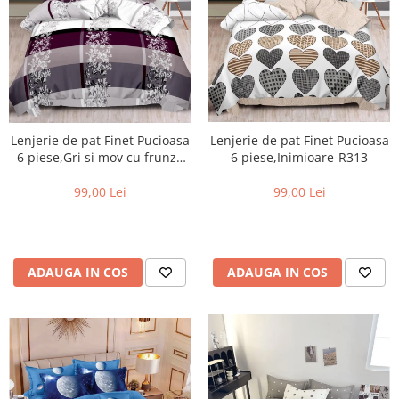
Lenjerie de pat Finet Pucioasa
Lenjerie de pat Finet Pucioasa
6 piese,Gri si mov cu frunze
6 piese,Inimioare-R313
stilizate-R393
99,00 Lei
99,00 Lei
ADAUGA IN COS
ADAUGA IN COS