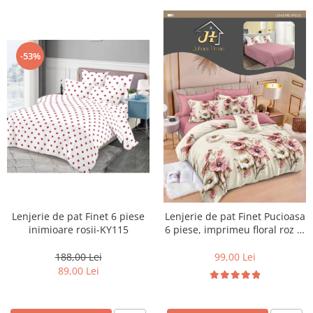
-53%
Lenjerie de pat Finet 6 piese
Lenjerie de pat Finet Pucioasa
inimioare rosii-KY115
6 piese, imprimeu floral roz și
crem-R626
188,00 Lei
99,00 Lei
89,00 Lei