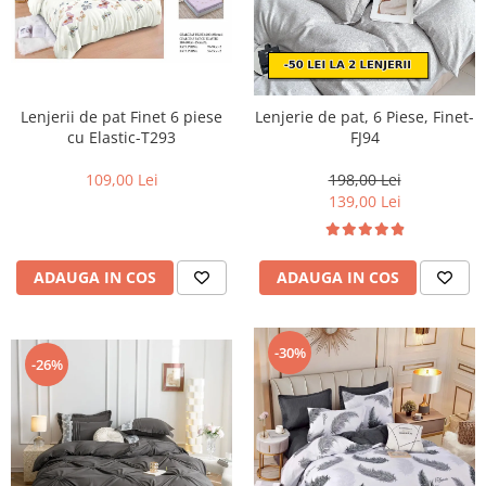
Lenjerii de pat Finet 6 piese
Lenjerie de pat, 6 Piese, Finet-
cu Elastic-T293
FJ94
109,00 Lei
198,00 Lei
139,00 Lei
ADAUGA IN COS
ADAUGA IN COS
-30%
-26%