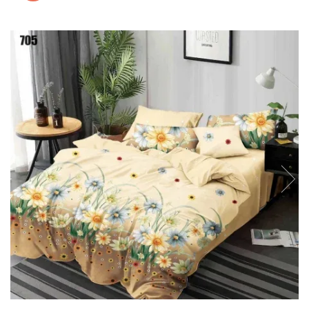
Lenjerii de pat Bumbac 100%
Lenjerii de pat Bumbac Poplin
Lenjerii de pat Catifea
Lenjerii de pat Damasc
Lenjerii de pat Finet + 2 Draperii
Lenjerii de pat Finet cu PLIURI
Lenjerii de pat finet Home
Lenjerii de pat Saten 4 piese cu
elastic