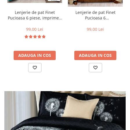
Lenjerie de pat Finet
Lenjerie de pat Finet
Pucioasa 6 piese, imprimeu
Pucioasa 6
valuri in nuante de turcoaz,
piese,Crem/Maro,cu Cercuri
alb și auriu-R619
si buline-R369
99,00 Lei
99,00 Lei
ADAUGA IN COS
ADAUGA IN COS