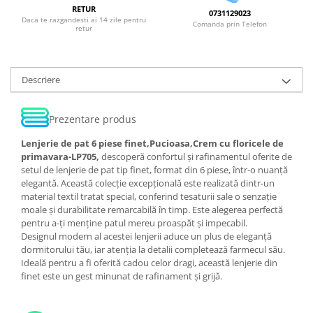
RETUR
0731129023
Daca te razgandesti ai 14 zile pentru
Comanda prin Telefon
retur
Descriere
Prezentare produs
Lenjerie de pat 6 piese finet,Pucioasa,Crem cu floricele de
primavara-LP705,
descoperă confortul și rafinamentul oferite de
setul de lenjerie de pat tip finet, format din 6 piese, într-o nuanță
elegantă. Această colecție excepțională este realizată dintr-un
material textil tratat special, conferind tesaturii sale o senzație
moale și durabilitate remarcabilă în timp. Este alegerea perfectă
pentru a-ți menține patul mereu proaspăt și impecabil.
Designul modern al acestei lenjerii aduce un plus de eleganță
dormitorului tău, iar atenția la detalii completează farmecul său.
Ideală pentru a fi oferită cadou celor dragi, această lenjerie din
finet este un gest minunat de rafinament și grijă.