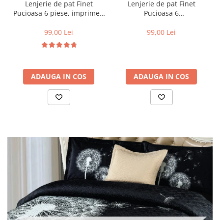
Lenjerie de pat Finet
Lenjerie de pat Finet
Pucioasa 6 piese, imprimeu
Pucioasa 6
valuri in nuante de turcoaz,
piese,Crem/Maro,cu Cercuri
alb și auriu-R619
si buline-R369
99,00 Lei
99,00 Lei
ADAUGA IN COS
ADAUGA IN COS