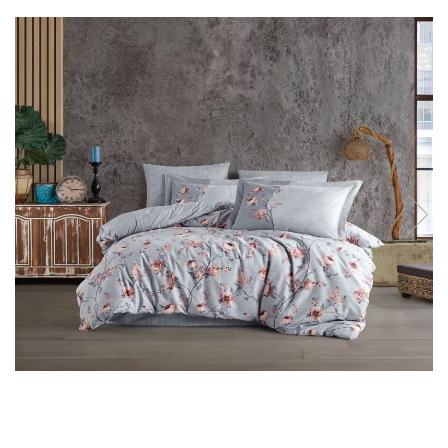
Lenjerii de pat Bumbac 100%
Lenjerii de pat Bumbac Poplin
Lenjerii de pat Catifea
Lenjerii de pat Damasc
Lenjerii de pat Finet + 2 Draperii
Lenjerii de pat Finet cu PLIURI
Lenjerii de pat finet Home
Lenjerii de pat Saten 4 piese cu
elastic