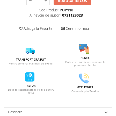
ADAUGA IN COS
Cod Produs:
POP118
Ai nevoie de ajutor?
0731129023
Adauga la Favorite
Cere informatii
PLATA
TRANSPORT GRATUIT
Platesti cu cardu sau ramburs la
Pentru comenzi mai mari de 399 lei
primirea coletului
RETUR
0731129023
Daca te razgandesti ai 14 zile pentru
Comanda prin Telefon
retur
Descriere