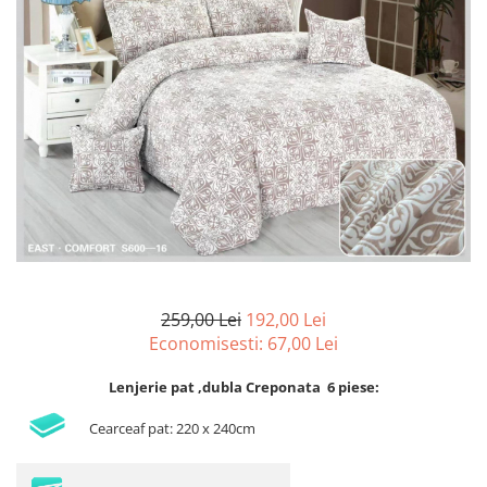
Lenjerii de pat Bumbac 100%
Lenjerii de pat Bumbac Poplin
Lenjerii de pat Catifea
Lenjerii de pat Damasc
Lenjerii de pat Finet + 2 Draperii
Lenjerii de pat Finet cu PLIURI
Lenjerii de pat finet Home
Lenjerii de pat Saten 4 piese cu
elastic
259,00 Lei
192,00 Lei
Economisesti:
67,00
Lei
Lenjerie pat ,dubla Creponata 6 piese:
Cearceaf pat: 220 x 240cm