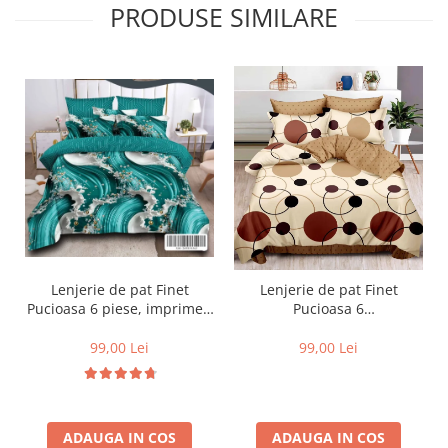
PRODUSE SIMILARE
Lenjerie de pat Finet
Lenjerie de pat Finet
Pucioasa 6 piese, imprimeu
Pucioasa 6
valuri in nuante de turcoaz,
piese,Crem/Maro,cu Cercuri
alb și auriu-R619
si buline-R369
99,00 Lei
99,00 Lei
ADAUGA IN COS
ADAUGA IN COS