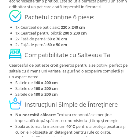
economisește timp prețios. Este soluția perfectă pentru un somn
odihnitor și un pat care arată impecabil în fiecare zi.
Pachetul conține 6 piese:
1x Cearceaf de pat clasic:
220 x 240 cm
1x Cearceaf pentru pilotă:
200 x 230 cm
2x Față de pernă:
50 x 70 cm
2x Față de pernă:
50 x 50 cm
Compatibilitate cu Salteaua Ta
Cearceaful de pat este croit generos pentru a se potrivi perfect pe
saltele cu dimensiuni variate, asigurând o acoperire completă și
un aspect neted.
Saltele de
140 x 200 cm
Saltele de
160 x 200 cm
Saltele de
180 x 200 cm
Instrucțiuni Simple de Întreținere
Nu necesită călcare
: Textura creponată se menține
impecabilă după spălare, economisindu-ți timp și energie.
Spală automat la maximum
40°C
pentru a proteja țesătura și
culorile. Folosește un detergent pentru rufe colorate.