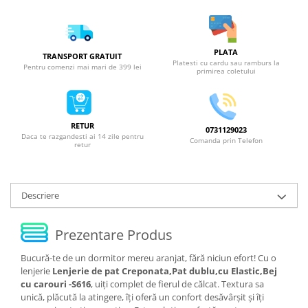
PLATA
TRANSPORT GRATUIT
Platesti cu cardu sau ramburs la
Pentru comenzi mai mari de 399 lei
primirea coletului
RETUR
0731129023
Daca te razgandesti ai 14 zile pentru
Comanda prin Telefon
retur
Descriere
Prezentare Produs
Bucură-te de un dormitor mereu aranjat, fără niciun efort! Cu o
lenjerie
Lenjerie de pat Creponata,Pat dublu,cu Elastic,Bej
cu carouri -S616
, uiți complet de fierul de călcat. Textura sa
unică, plăcută la atingere, îți oferă un confort desăvârșit și îți