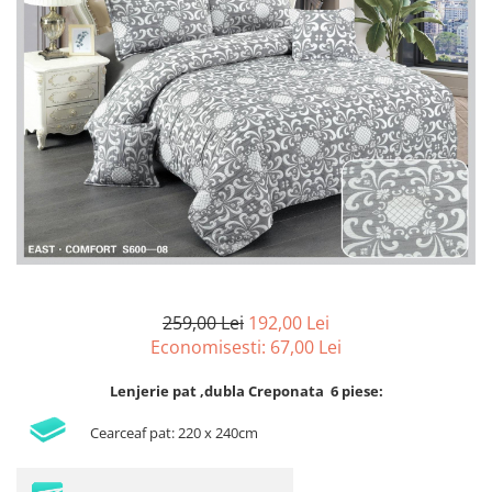
Lenjerii de pat Bumbac 100%
Lenjerii de pat Bumbac Poplin
Lenjerii de pat Catifea
Lenjerii de pat Damasc
Lenjerii de pat Finet + 2 Draperii
Lenjerii de pat Finet cu PLIURI
Lenjerii de pat finet Home
Lenjerii de pat Saten 4 piese cu
elastic
259,00 Lei
192,00 Lei
Economisesti:
67,00
Lei
Lenjerie pat ,dubla Creponata 6 piese:
Cearceaf pat: 220 x 240cm