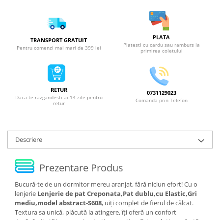
PLATA
TRANSPORT GRATUIT
Platesti cu cardu sau ramburs la
Pentru comenzi mai mari de 399 lei
primirea coletului
RETUR
0731129023
Daca te razgandesti ai 14 zile pentru
Comanda prin Telefon
retur
Descriere
Prezentare Produs
Bucură-te de un dormitor mereu aranjat, fără niciun efort! Cu o
lenjerie
Lenjerie de pat Creponata,Pat dublu,cu Elastic,Gri
mediu,model abstract-S608
, uiți complet de fierul de călcat.
Textura sa unică, plăcută la atingere, îți oferă un confort