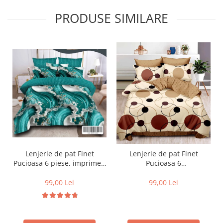
PRODUSE SIMILARE
Lenjerie de pat Finet
Lenjerie de pat Finet
Pucioasa 6 piese, imprimeu
Pucioasa 6
valuri in nuante de turcoaz,
piese,Crem/Maro,cu Cercuri
alb și auriu-R619
si buline-R369
99,00 Lei
99,00 Lei