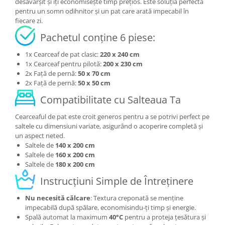
desăvârșit și îți economisește timp prețios. Este soluția perfectă
pentru un somn odihnitor și un pat care arată impecabil în
fiecare zi.
Pachetul conține 6 piese:
1x Cearceaf de pat clasic:
220 x 240 cm
1x Cearceaf pentru pilotă:
200 x 230 cm
2x Față de pernă:
50 x 70 cm
2x Față de pernă:
50 x 50 cm
Compatibilitate cu Salteaua Ta
Cearceaful de pat este croit generos pentru a se potrivi perfect pe
saltele cu dimensiuni variate, asigurând o acoperire completă și
un aspect neted.
Saltele de
140 x 200 cm
Saltele de
160 x 200 cm
Saltele de
180 x 200 cm
Instrucțiuni Simple de Întreținere
Nu necesită călcare
: Textura creponată se menține
impecabilă după spălare, economisindu-ți timp și energie.
Spală automat la maximum
40°C
pentru a proteja țesătura și