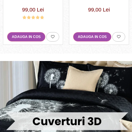
valuri in nuante de turcoaz,
piese,Crem/Maro,cu Cercuri
alb și auriu-R619
si buline-R369
99,00 Lei
99,00 Lei
ADAUGA IN COS
ADAUGA IN COS