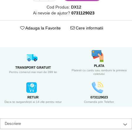
Cod Produs:
DX12
Ai nevoie de ajutor?
0731129023
Adauga la Favorite
Cere informatii
PLATA
TRANSPORT GRATUIT
Platesti cu cardu sau ramburs la primirea
Pentru comenzi mai mari de 399 lei
coletului
RETUR
0731129023
Daca te razgandesti ai 14 zile pentru retur
Comanda prin Telefon
Descriere