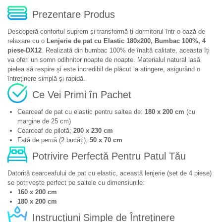
Prezentare Produs
Descoperă confortul suprem și transformă-ți dormitorul într-o oază de
relaxare cu o
Lenjerie de pat cu Elastic 180x200, Bumbac 100%, 4
piese-DX12
. Realizată din bumbac 100% de înaltă calitate, aceasta îți
va oferi un somn odihnitor noapte de noapte. Materialul natural lasă
pielea să respire și este incredibil de plăcut la atingere, asigurând o
întreținere simplă și rapidă.
Ce Vei Primi în Pachet
Cearceaf de pat cu elastic pentru saltea de:
180 x 200 cm
(cu
margine de 25 cm)
Cearceaf de pilotă:
200 x 230 cm
Față de pernă (2 bucăți):
50 x 70 cm
Potrivire Perfectă Pentru Patul Tău
Datorită cearceafului de pat cu elastic, această lenjerie (set de 4 piese)
se potrivește perfect pe saltele cu dimensiunile:
160 x 200 cm
180 x 200 cm
Instrucțiuni Simple de Întreținere