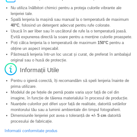
Nu utiliza înălbitori chimici pentru a proteja culorile vibrante ale
lenjeriei tale.
Spală lenjeria la mașină sau manual la o temperatură de maximum
40°C
, folosind un detergent adecvat pentru rufe colorate.
Usucă în aer liber sau în uscătorul de rufe la o temperatură joasă.
Evită expunerea directă la soare pentru a menține culorile proaspete.
Poți călca lenjeria la o temperatură de maximum
150°C
pentru a
obține un aspect impecabil.
Păstrează lenjeria într-un loc uscat și curat, de preferat în ambalajul
original sau o husă de protecție.
Informații Utile
Pentru o igienă corectă, îți recomandăm să speli lenjeria înainte de
prima utilizare.
Modelul de pe fețele de pernă poate varia ușor față de cel din
imagine, în funcție de tăierea materialului în procesul de producție.
Nuanțele culorilor pot diferi ușor față de realitate, datorită setărilor
monitorului tău sau a luminii ambientale din timpul fotografierii.
Dimensiunile lenjeriei pot avea o toleranță de
+/- 5 cm
datorită
procesului de fabricație.
Informatii conformitate produs