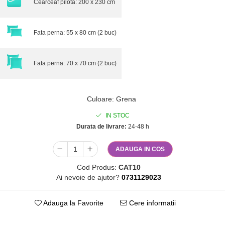
Cearceaf pilota: 200 x 230 cm
Fata perna: 55 x 80 cm (2 buc)
Fata perna: 70 x 70 cm (2 buc)
Culoare
:
Grena
IN STOC
Durata de livrare:
24-48 h
ADAUGA IN COS
Cod Produs:
CAT10
Ai nevoie de ajutor?
0731129023
Adauga la Favorite
Cere informatii