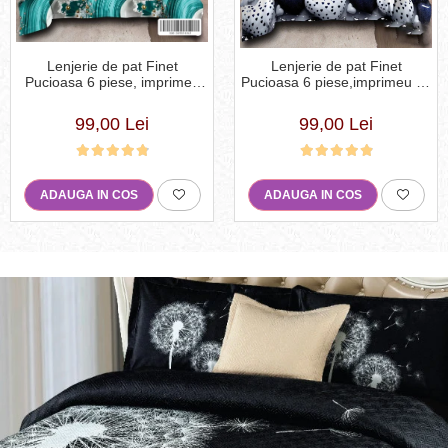
Lenjerie de pat Finet
Lenjerie de pat Finet
Pucioasa 6 piese, imprimeu
Pucioasa 6 piese,imprimeu cu
valuri in nuante de turcoaz,
inimioare albe si albastre
alb și auriu-R619
lucioase-R611
99,00 Lei
99,00 Lei
ADAUGA IN COS
ADAUGA IN COS