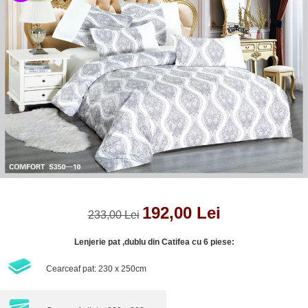
Lenjerii de pat Bumbac 100%
Lenjerii de pat Bumbac Poplin
Lenjerii de pat Catifea
Lenjerii de pat Damasc
Lenjerii de pat Finet + 2 Draperii
Lenjerii de pat Finet cu PLIURI
Lenjerii de pat finet Home
Lenjerii de pat Saten 4 piese cu
elastic
192,00 Lei
233,00 Lei
Lenjerie pat ,dublu din Catifea cu 6 piese:
Cearceaf pat: 230 x 250cm