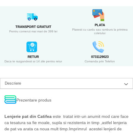
PLATA
TRANSPORT GRATUIT
Platesti cu cardu sau ramburs la primirea
Pentru comenzi mai mari de 399 lei
coletului
RETUR
0731129023
Daca te razgandesti ai 14 zile pentru retur
Comanda prin Telefon
Descriere
Prezentare produs
Lenjerie pat din Catifea
este tratat intr-un anumit mod care face
ca tesatura sa fie moale, supla si rezistenta in timp ,astfel lenjeria
de pat va arata ca noua mult timp.Imprimrul acestei lenjerii de