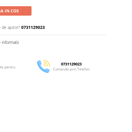
A IN COS
e de ajutor?
0731129023
informatii
0731129023
ile pentru
Comanda prin Telefon