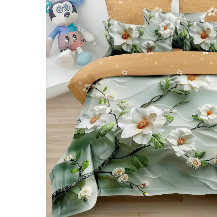
Lenjerii de pat Bumbac 100%
Lenjerii de pat Bumbac Poplin
Lenjerii de pat Catifea
Lenjerii de pat Damasc
Lenjerii de pat Finet + 2 Draperii
Lenjerii de pat Finet cu PLIURI
Lenjerii de pat finet Home
Lenjerii de pat Saten 4 piese cu
elastic