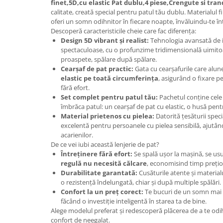
finet,5D,cu elastic Pat dublu,4 piese,Crengute si tran
calitate, creată special pentru patul tău dublu. Materialul fin
oferi un somn odihnitor în fiecare noapte, învăluindu-te în
Descoperă caracteristicile cheie care fac diferența:
Design 5D vibrant și realist:
Tehnologia avansată de 
spectaculoase, cu o profunzime tridimensională uimitoa
proaspete, spălare după spălare.
Cearșaf de pat practic:
Gata cu cearșafurile care alun
elastic pe toată circumferința
, asigurând o fixare p
fără efort.
Set complet pentru patul tău:
Pachetul conține cele 
îmbrăca patul: un cearșaf de pat cu elastic, o husă pent
Material prietenos cu pielea:
Datorită țesăturii speci
excelentă pentru persoanele cu pielea sensibilă, ajutând
acarienilor.
De ce vei iubi această lenjerie de pat?
Întreținere fără efort:
Se spală ușor la mașină, se usu
regulă nu necesită călcare
, economisind timp prețio
Durabilitate garantată:
Cusăturile atente și material
o rezistență îndelungată, chiar și după multiple spălări.
Confort la un preț corect:
Te bucuri de un somn mai 
făcând o investiție inteligentă în starea ta de bine.
Alege modelul preferat și redescoperă plăcerea de a te o
confort de neegalat.