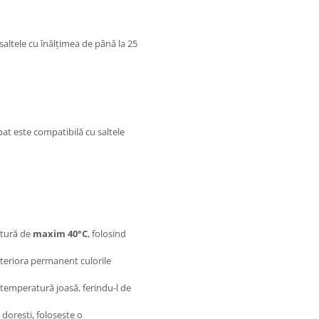
saltele cu înălțimea de până la 25
pat este compatibilă cu saltele
atură de
maxim 40°C
, folosind
eteriora permanent culorile
o temperatură joasă, ferindu-l de
 dorești, folosește o