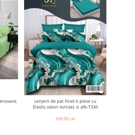
Persoane,
Lenjerii de pat Finet 6 piese cu
Lenjer
Elastic,valuri turcoaz si alb-T330
piese,Bleu
109,00 Lei