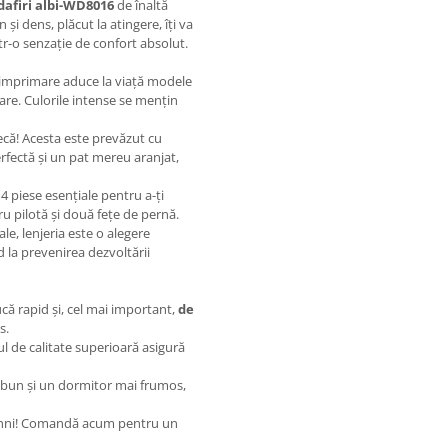
dafiri albi-WD8016
de înaltă
 și dens, plăcut la atingere, îți va
tr-o senzație de confort absolut.
imprimare aduce la viață modele
re. Culorile intense se mențin
ecă! Acesta este prevăzut cu
erfectă și un pat mereu aranjat,
4 piese esențiale pentru a-ți
ru pilotă și două fețe de pernă.
ale, lenjeria este o alegere
 la prevenirea dezvoltării
că rapid și, cel mai important,
de
s.
ul de calitate superioară asigură
bun și un dormitor mai frumos,
dihni! Comandă acum pentru un