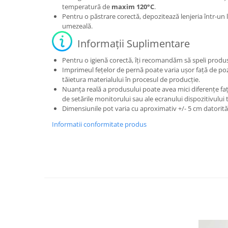
temperatură de
maxim 120°C
.
Pentru o păstrare corectă, depozitează lenjeria într-un lo
umezeală.
Informații Suplimentare
Pentru o igienă corectă, îți recomandăm să speli produsu
Imprimeul fețelor de pernă poate varia ușor față de poz
tăietura materialului în procesul de producție.
Nuanța reală a produsului poate avea mici diferențe față
de setările monitorului sau ale ecranului dispozitivului 
Dimensiunile pot varia cu aproximativ +/- 5 cm datorită 
Informatii conformitate produs