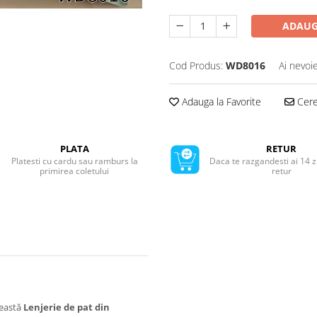
ADAUG
Cod Produs:
WD8016
Ai nevoi
Adauga la Favorite
Cere 
PLATA
RETUR
Platesti cu cardu sau ramburs la
Daca te razgandesti ai 14 z
primirea coletului
retur
ceastă
Lenjerie de pat din