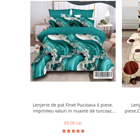
Lenjerie de pat Finet Pucioasa 6 piese,
Lenj
imprimeu valuri in nuante de turcoaz,
piese,C
alb și auriu-R619
99,00 Lei