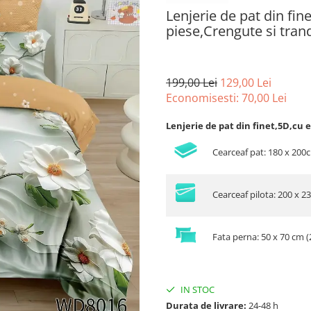
Lenjerie de pat din fin
piese,Crengute si tran
199,00 Lei
129,00 Lei
Economisesti:
70,00
Lei
Lenjerie de pat din finet,5D,cu e
Cearceaf pat: 180 x 200
Cearceaf pilota: 200 x 2
Fata perna: 50 x 70 cm (
IN STOC
Durata de livrare:
24-48 h