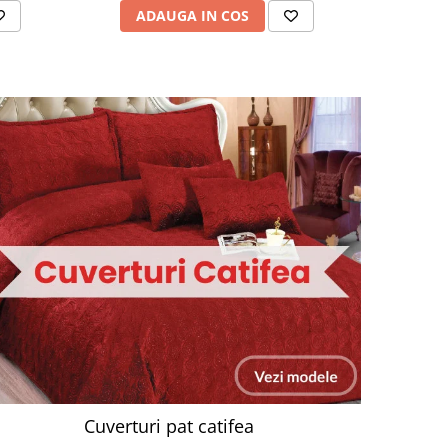
ADAUGA IN COS
AD
Cuverturi pat catifea