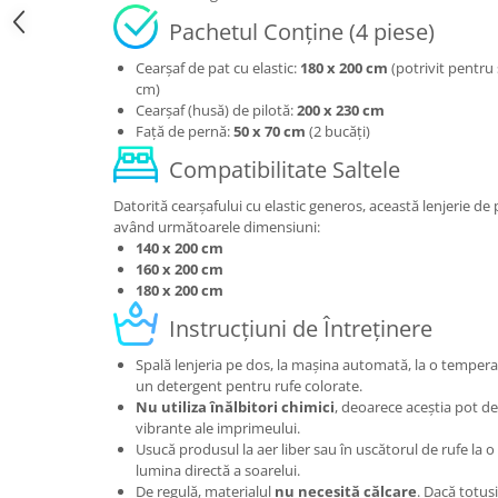
Pachetul Conține (4 piese)
Cearșaf de pat cu elastic:
180 x 200 cm
(potrivit pentru 
cm)
Cearșaf (husă) de pilotă:
200 x 230 cm
Față de pernă:
50 x 70 cm
(2 bucăți)
Compatibilitate Saltele
Datorită cearșafului cu elastic generos, această lenjerie de 
având următoarele dimensiuni:
140 x 200 cm
160 x 200 cm
180 x 200 cm
Instrucțiuni de Întreținere
Spală lenjeria pe dos, la mașina automată, la o temper
un detergent pentru rufe colorate.
Nu utiliza înălbitori chimici
, deoarece aceștia pot d
vibrante ale imprimeului.
Usucă produsul la aer liber sau în uscătorul de rufe la 
lumina directă a soarelui.
De regulă, materialul
nu necesită călcare
. Dacă totuși