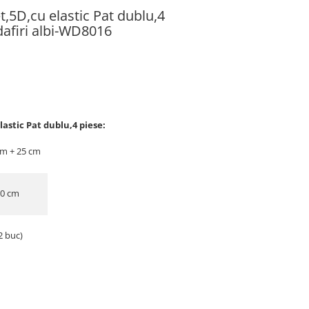
et,5D,cu elastic Pat dublu,4
dafiri albi-WD8016
lastic Pat dublu,4 piese:
cm + 25 cm
30 cm
2 buc)