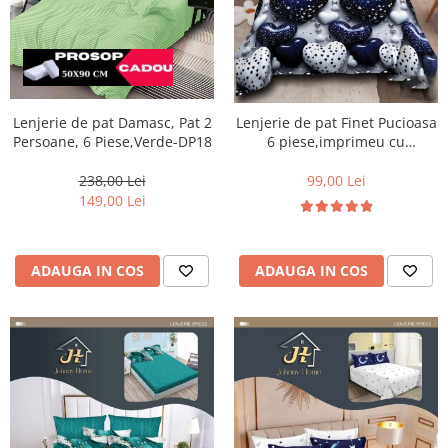
Lenjerie de pat Damasc, Pat 2
Lenjerie de pat Finet Pucioasa
Persoane, 6 Piese,Verde-DP18
6 piese,imprimeu cu
inimioare albe si albastre
lucioase-R611
238,00 Lei
99,00 Lei
149,00 Lei
ADAUGA IN COS
ADAUGA IN COS