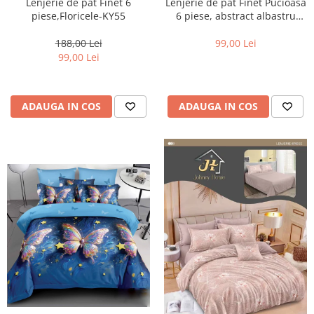
Lenjerie de pat Finet 6
Lenjerie de pat Finet Pucioasa
piese,Floricele-KY55
6 piese, abstract albastru
auriu-R610
188,00 Lei
99,00 Lei
99,00 Lei
ADAUGA IN COS
ADAUGA IN COS