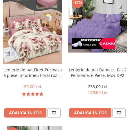
-37%
Lenjerie de pat Finet Pucioasa
Lenjerie de pat Damasc, Pat 2
6 piese, imprimeu floral roz și
Persoane, 6 Piese, Mov-DP2
crem-R626
99,00 Lei
238,00 Lei
149,00 Lei
ADAUGA IN COS
ADAUGA IN COS