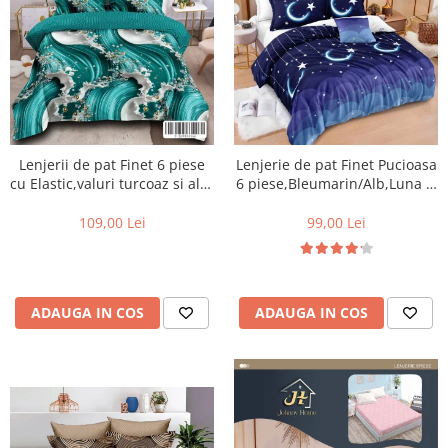
Lenjerii de pat Finet 6 piese
Lenjerie de pat Finet Pucioasa
cu Elastic,valuri turcoaz si alb-
6 piese,Bleumarin/Alb,Luna si
T330
stele -R256
109,00 Lei
99,00 Lei
ADAUGA IN COS
ADAUGA IN COS