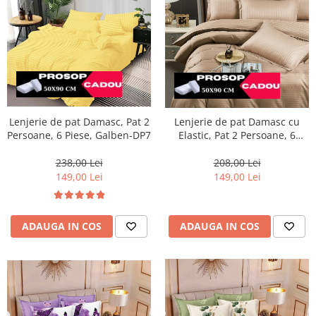
Lenjerie de pat Damasc, Pat 2
Lenjerie de pat Damasc cu
Persoane, 6 Piese, Galben-DP7
Elastic, Pat 2 Persoane, 6
Piese,Crem inchis-DJ09
238,00 Lei
208,00 Lei
149,00 Lei
149,00 Lei
ADAUGA IN COS
ADAUGA IN COS