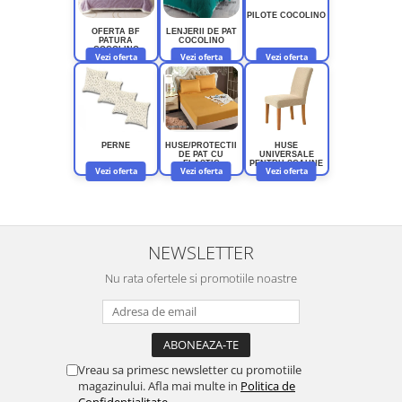
PILOTE COCOLINO
OFERTA BF
LENJERII DE PAT
PATURA
COCOLINO
COCOLINO
Vezi oferta
Vezi oferta
Vezi oferta
PERNE
HUSE/PROTECTII
HUSE
DE PAT CU
UNIVERSALE
ELASTIC
PENTRU SCAUNE
Vezi oferta
Vezi oferta
Vezi oferta
NEWSLETTER
Nu rata ofertele si promotiile noastre
Vreau sa primesc newsletter cu promotiile
magazinului. Afla mai multe in
Politica de
Confidentialitate