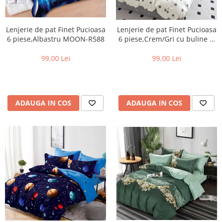
Lenjerie de pat Finet Pucioasa
Lenjerie de pat Finet Pucioasa
6 piese,Albastru MOON-R588
6 piese,Crem/Gri cu buline si
Cirese-R536
99,00 Lei
99,00 Lei
ADAUGA IN COS
ADAUGA IN COS