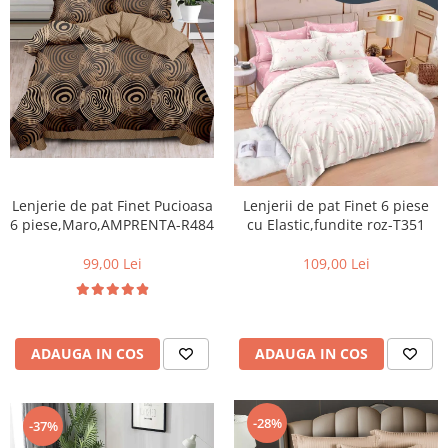
Lenjerie de pat Finet Pucioasa
Lenjerii de pat Finet 6 piese
6 piese,Maro,AMPRENTA-R484
cu Elastic,fundite roz-T351
99,00 Lei
109,00 Lei
ADAUGA IN COS
ADAUGA IN COS
-28%
-37%