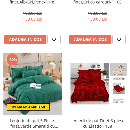
finet,Alb/Gri,Pene-FJ149
finet,Gri cu carouri-FJ165
198,00 Lei
198,00 Lei
139,00 Lei
139,00 Lei
ADAUGA IN COS
ADAUGA IN COS
-30%
Lenjerie de pat,6 Piese,
Lenjerii de pat Finet 6 piese
finet,Verde Smarald cu
cu Elastic-T168