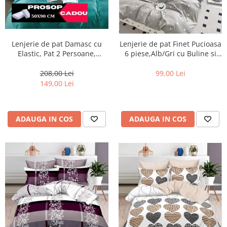
Lenjerie de pat Damasc cu
Lenjerie de pat Finet Pucioasa
Elastic, Pat 2 Persoane,
6 piese,Alb/Gri cu Buline si
Turcoaz-DJ16
CIRESE-R535
208,00 Lei
99,00 Lei
149,00 Lei
ADAUGA IN COS
ADAUGA IN COS