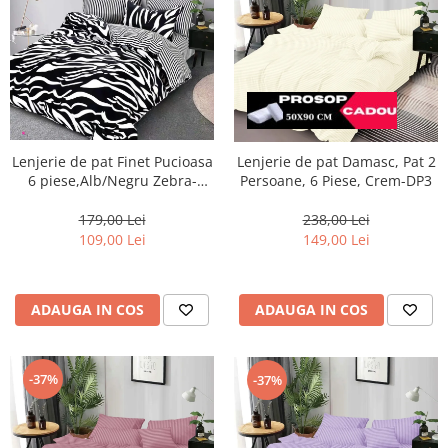
Lenjerie de pat Finet Pucioasa
Lenjerie de pat Damasc, Pat 2
6 piese,Alb/Negru Zebra-
Persoane, 6 Piese, Crem-DP3
LP660
179,00 Lei
238,00 Lei
109,00 Lei
149,00 Lei
ADAUGA IN COS
ADAUGA IN COS
-37%
-37%