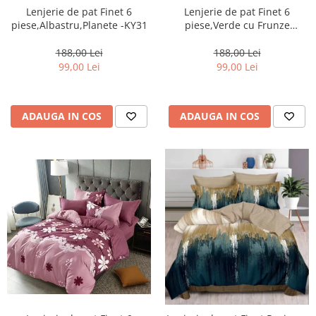
Lenjerie de pat Finet 6
Lenjerie de pat Finet 6
piese,Verde cu Frunze
piese,Albastru,Planete -KY31
stilizate-KY45
188,00 Lei
188,00 Lei
99,00 Lei
99,00 Lei
ADAUGA IN COS
ADAUGA IN COS