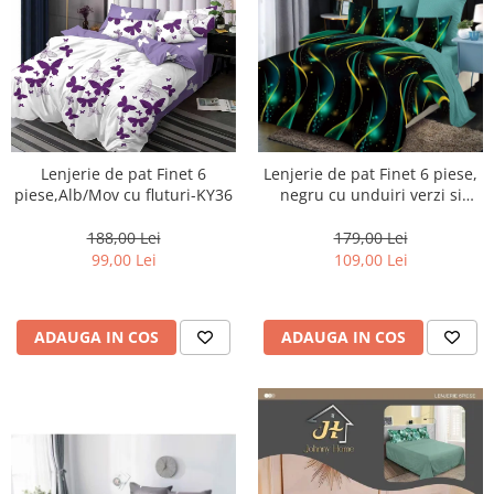
Lenjerie de pat Finet 6
Lenjerie de pat Finet 6 piese,
piese,Alb/Mov cu fluturi-KY36
negru cu unduiri verzi si
aurii-LP1041
188,00 Lei
179,00 Lei
99,00 Lei
109,00 Lei
ADAUGA IN COS
ADAUGA IN COS