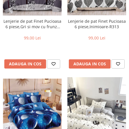
Lenjerie de pat Finet Pucioasa
Lenjerie de pat Finet Pucioasa
6 piese,Gri si mov cu frunze
6 piese,Inimioare-R313
stilizate-R393
99,00 Lei
99,00 Lei
ADAUGA IN COS
ADAUGA IN COS