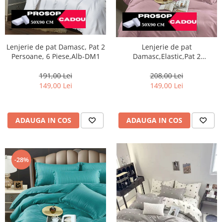
Lenjerie de pat Damasc, Pat 2
Lenjerie de pat
Persoane, 6 Piese,Alb-DM1
Damasc,Elastic,Pat 2
Persoane, 6 Piese,Roz prafuit-
DJ13
191,00 Lei
208,00 Lei
149,00 Lei
149,00 Lei
ADAUGA IN COS
ADAUGA IN COS
-28%