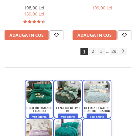
frunzulite-FJ175
198,00 Lei
109,00 Lei
139,00 Lei
ADAUGA IN COS
ADAUGA IN COS
1
2
3
29
...
LENJERII DAMASC
LENJERII DE PAT
OFERTA LENJERII
+ CADOU
BF
ELASTIC + CADOU
Vezi oferta
Vezi oferta
Vezi oferta