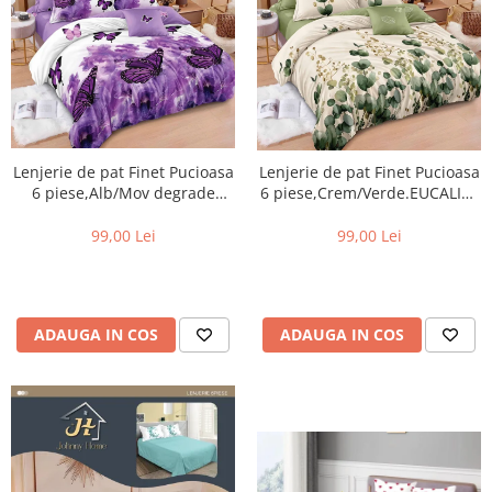
Lenjerie de pat Finet Pucioasa
Lenjerie de pat Finet Pucioasa
6 piese,Alb/Mov degrade
6 piese,Crem/Verde.EUCALIPT
FLUTURE -R598
-R596
99,00 Lei
99,00 Lei
ADAUGA IN COS
ADAUGA IN COS