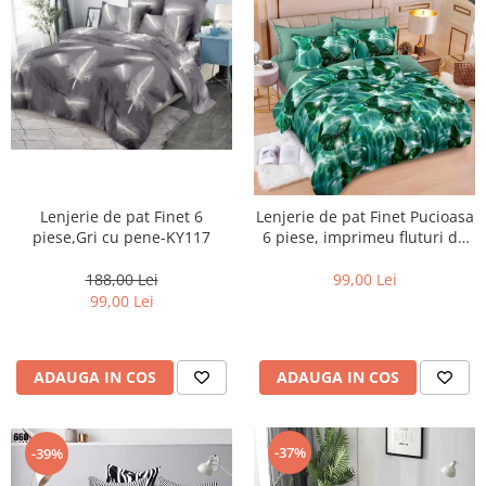
Lenjerie de pat Finet 6
Lenjerie de pat Finet Pucioasa
piese,Gri cu pene-KY117
6 piese, imprimeu fluturi de
smarald -R639
188,00 Lei
99,00 Lei
99,00 Lei
ADAUGA IN COS
ADAUGA IN COS
-37%
-39%