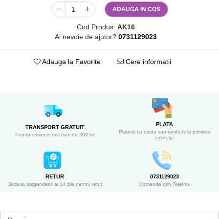
ADAUGA IN COS
Cod Produs:
AK16
Ai nevoie de ajutor?
0731129023
Adauga la Favorite
Cere informatii
PLATA
TRANSPORT GRATUIT
Platesti cu cardu sau ramburs la primirea
Pentru comenzi mai mari de 399 lei
coletului
RETUR
0731129023
Daca te razgandesti ai 14 zile pentru retur
Comanda prin Telefon