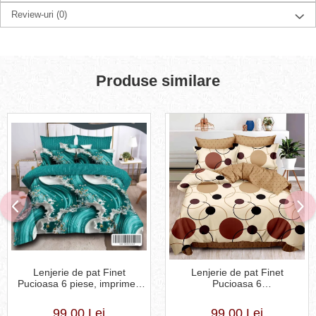
Review-uri
(0)
Produse similare
Lenjerie de pat Finet
Lenjerie de pat Finet
Pucioasa 6 piese, imprimeu
Pucioasa 6
valuri in nuante de turcoaz,
piese,Crem/Maro,cu Cercuri
alb și auriu-R619
si buline-R369
99,00 Lei
99,00 Lei