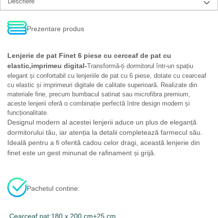
Descriere
Prezentare produs
Lenjerie de pat Finet 6 piese cu cerceaf de pat cu
elastic,imprimeu digital-
Transformă-ți dormitorul într-un spațiu
elegant și confortabil cu lenjeriile de pat cu 6 piese, dotate cu cearceaf
cu elastic și imprimeuri digitale de calitate superioară. Realizate din
materiale fine, precum bumbacul satinat sau microfibra premium,
aceste lenjerii oferă o combinație perfectă între design modern și
funcționalitate.
Designul modern al acestei lenjerii aduce un plus de eleganță
dormitorului tău, iar atenția la detalii completează farmecul său.
Ideală pentru a fi oferită cadou celor dragi, această lenjerie din
finet este un gest minunat de rafinament și grijă.
Pachetul contine:
Cearceaf pat:180 x 200 cm+25 cm