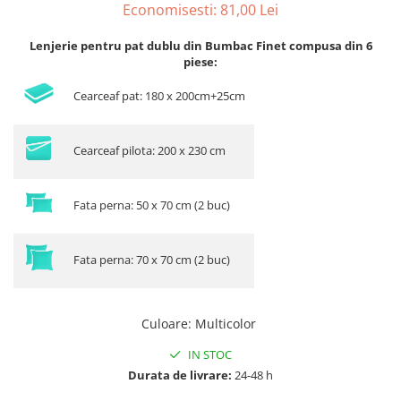
Economisesti:
81,00
Lei
Lenjerie pentru pat dublu din Bumbac Finet compusa din 6
piese:
Cearceaf pat: 180 x 200cm+25cm
Cearceaf pilota: 200 x 230 cm
Fata perna: 50 x 70 cm (2 buc)
Fata perna: 70 x 70 cm (2 buc)
Culoare
:
Multicolor
IN STOC
Durata de livrare:
24-48 h