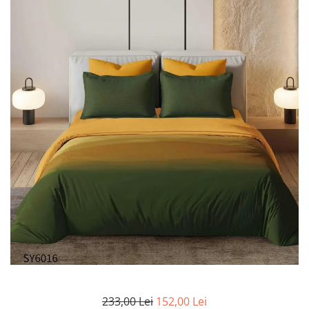
Lenjerii de pat Bumbac 100%
Lenjerii de pat Bumbac Poplin
Lenjerii de pat Catifea
Lenjerii de pat Damasc
Lenjerii de pat Finet + 2 Draperii
Lenjerii de pat Finet cu PLIURI
Lenjerii de pat finet Home
Lenjerii de pat Saten 4 piese cu
elastic
233,00 Lei
152,00 Lei