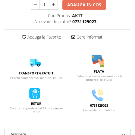
ADAUGA IN COS
Cod Produs:
AK17
Ai nevoie de ajutor?
0731129023
Adauga la Favorite
Cere informatii
PLATA
TRANSPORT GRATUIT
Platesti cu cardu sau ramburs la
Pentru comenzi mai mari de 399 lei
primirea coletului
RETUR
0731129023
Daca te razgandesti ai 14 zile pentru
Comanda prin Telefon
retur
Descriere