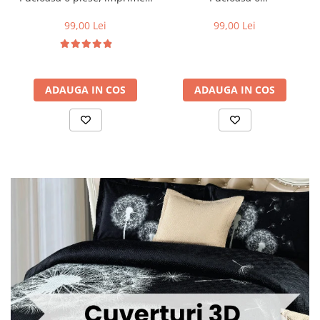
valuri in nuante de turcoaz,
piese,Crem/Maro,cu Cercuri
alb și auriu-R619
si buline-R369
99,00 Lei
99,00 Lei
ADAUGA IN COS
ADAUGA IN COS