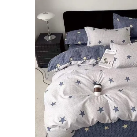
Lenjerii de pat Bumbac 100%
Lenjerii de pat Bumbac Poplin
Lenjerii de pat Catifea
Lenjerii de pat Damasc
Lenjerii de pat Finet + 2 Draperii
Lenjerii de pat Finet cu PLIURI
Lenjerii de pat finet Home
Lenjerii de pat Saten 4 piese cu
elastic