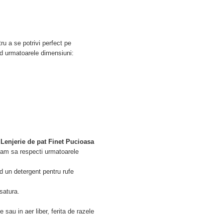
ru a se potrivi perfect pe
nd urmatoarele dimensiuni:
e
Lenjerie de pat Finet Pucioasa
gam sa respecti urmatoarele
nd un detergent pentru rufe
esatura.
 sau in aer liber, ferita de razele