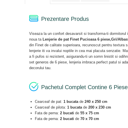
Prezentare Produs
Viseaza la un confort desavarsit si transforma-ti dormitorul i
noua ta
Lenjerie de pat Finet Pucioasa 6 piese,Gri/Albas
din Finet de calitate superioara, recunoscut pentru textura s
lenjerie iti va invalui noptile in cea mai placuta senzatie. Ma
a fi pufos si rezistent, asigurandu-ti un somn linistit si odi
set generos de 6 piese, lenjeria imbraca perfect patul si ad
decorului tau.
Pachetul Complet Contine 6 Piese
Cearceaf de pat:
1 bucata
de
240 x 250 cm
Cearceaf de pilota:
1 bucata
de
200 x 230 cm
Fata de perna:
2 bucati
de
55 x 75 cm
Fata de perna:
2 bucati
de
70 x 70 cm