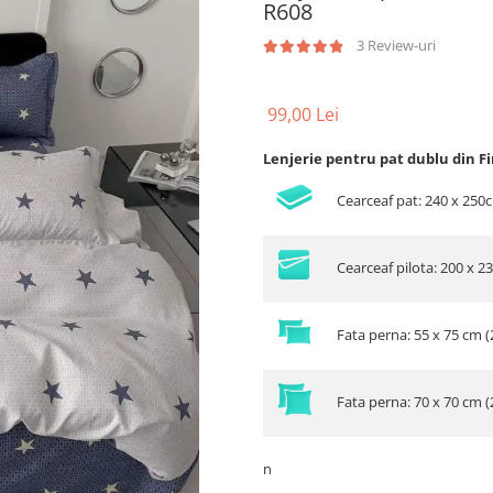
R608
3 Review-uri
99,00 Lei
Lenjerie pentru pat dublu din F
Cearceaf pat: 240 x 250
Cearceaf pilota: 200 x 2
Fata perna: 55 x 75 cm (
Fata perna: 70 x 70 cm (
n