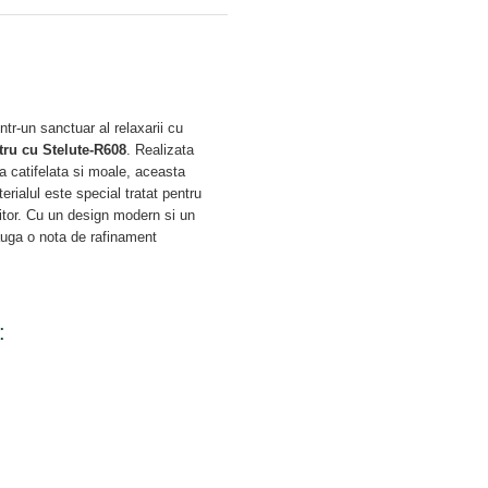
ntr-un sanctuar al relaxarii cu
tru cu Stelute-R608
. Realizata
a catifelata si moale, aceasta
terialul este special tratat pentru
hnitor. Cu un design modern si un
auga o nota de rafinament
: