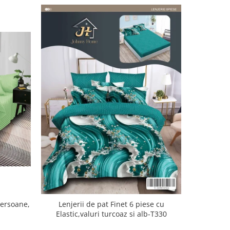
Persoane,
Lenjerii de pat Finet 6 piese cu
Lenjer
Elastic,valuri turcoaz si alb-T330
piese,Bleu