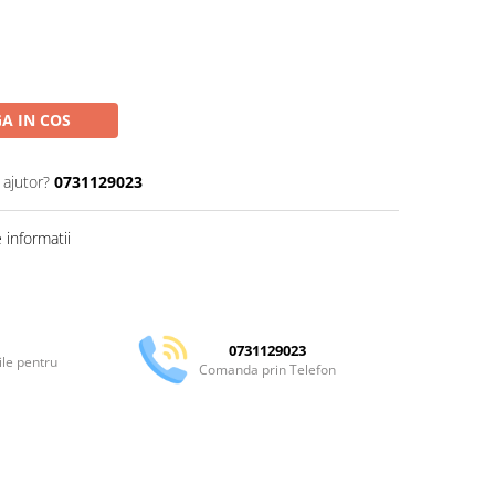
A IN COS
 ajutor?
0731129023
informatii
Distribuie
pe
Facebook
0731129023
ile pentru
Comanda prin Telefon