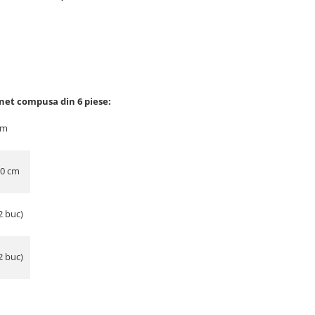
inet compusa din 6 piese:
cm
30 cm
2 buc)
2 buc)