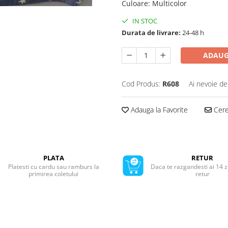
Culoare
:
Multicolor
IN STOC
Durata de livrare:
24-48 h
ADAUG
Cod Produs:
R608
Ai nevoie de
Adauga la Favorite
Cere 
PLATA
RETUR
Platesti cu cardu sau ramburs la
Daca te razgandesti ai 14 z
primirea coletului
retur