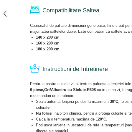
Compatibilitate Saltea
Cearceaful de pat are dimensiuni generoase, fiind creat pent
majoritatea saltelelor duble. Este compatibil cu saltele ava
140 x 200 cm
160 x 200 cm
180 x 200 cm
Instructiuni de Intretinere
Pentru a pastra culorile vii si textura pufoasa a lenjeriei tal
6 piese,Gri/Albastru cu Stelute-R608
ca in prima zi, te ru
recomandari de intretinere:
Spala automat lenjeria pe dos la maximum
30°C
, folosi
colorate.
Nu folosi
inalbitori chimici, pentru a proteja culorile si t
Calca la o temperatura maxima de
120°C
.
Poti usca lenjeria in uscatorul de rufe la temperaturi joase
directe ale soarelui.