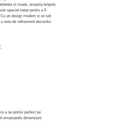
tifelata si moale, aceasta lenjerie
ste special tratat pentru a fi
or. Cu un design modern si un set
 o nota de rafinament decorului
:
ru a se potrivi perfect pe
nd urmatoarele dimensiuni: