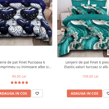
erie de pat Finet Pucioasa 6
Lenjerii de pat Finet 6 pie
imprimeu cu inimioare albe si
Elastic,valuri turcoaz si alb
albastre lucioase-R611
99,00 Lei
109,00 Lei
ADAUGA IN COS
ADAUGA IN COS