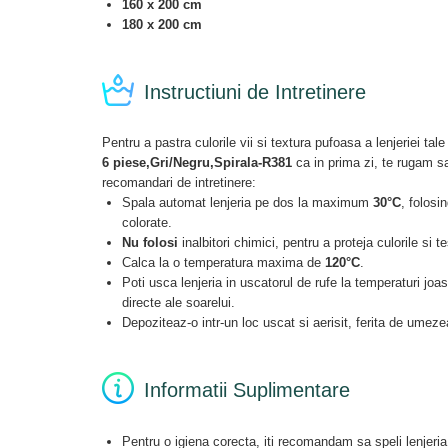
160 x 200 cm
180 x 200 cm
Instructiuni de Intretinere
Pentru a pastra culorile vii si textura pufoasa a lenjeriei tal
6 piese,Gri/Negru,Spirala-R381
ca in prima zi, te rugam s
recomandari de intretinere:
Spala automat lenjeria pe dos la maximum
30°C
, folosi
colorate.
Nu folosi
inalbitori chimici, pentru a proteja culorile si t
Calca la o temperatura maxima de
120°C
.
Poti usca lenjeria in uscatorul de rufe la temperaturi joase
directe ale soarelui.
Depoziteaz-o intr-un loc uscat si aerisit, ferita de umeze
Informatii Suplimentare
Pentru o igiena corecta, iti recomandam sa speli lenjeria 