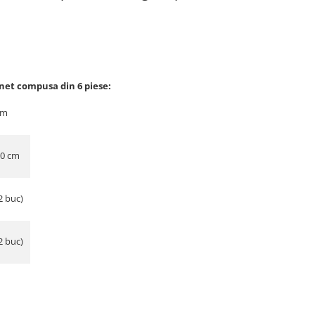
inet compusa din 6 piese:
cm
30 cm
2 buc)
2 buc)