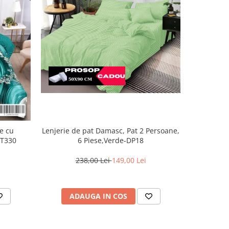
Lenjerie de pat Damasc, Pat 2 Persoane,
se cu
Lenjer
6 Piese,Verde-DP18
-T330
piese,Cre
238,00 Lei
149,00 Lei
ADAUGA IN COS
AD