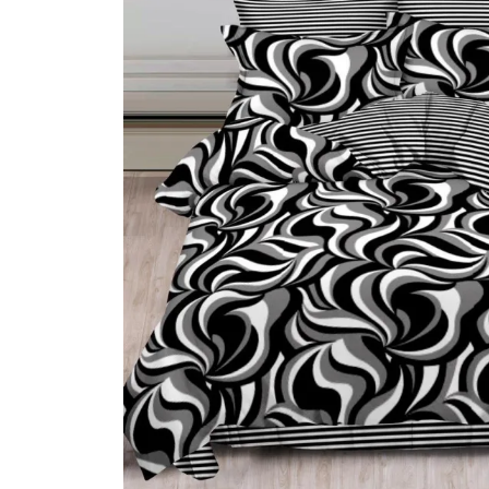
Lenjerii de pat Bumbac 100%
Lenjerii de pat Bumbac Poplin
Lenjerii de pat Catifea
Lenjerii de pat Damasc
Lenjerii de pat Finet + 2 Draperii
Lenjerii de pat Finet cu PLIURI
Lenjerii de pat finet Home
Lenjerii de pat Saten 4 piese cu
elastic