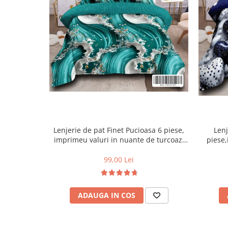
Lenjerie de pat Finet Pucioasa 6 piese,
Lenj
imprimeu valuri in nuante de turcoaz,
piese,
alb și auriu-R619
99,00 Lei
ADAUGA IN COS