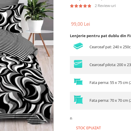
2 Review-uri
99,00 Lei
Lenjerie pentru pat dublu din F
Cearceaf pat: 240 x 250
Cearceaf pilota: 200 x 2
Fata perna: 55 x 75 cm (
Fata perna: 70 x 70 cm (
n
STOC EPUIZAT