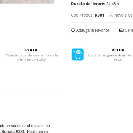
Durata de livrare:
24-48 h
Cod Produs:
R381
Ai nevoie de
Adauga la Favorite
Cere 
PLATA
RETUR
Platesti cu cardu sau ramburs la
Daca te razgandesti ai 14 z
primirea coletului
retur
ntr-un sanctuar al relaxarii cu
u,Spirala-R381
. Realizata din