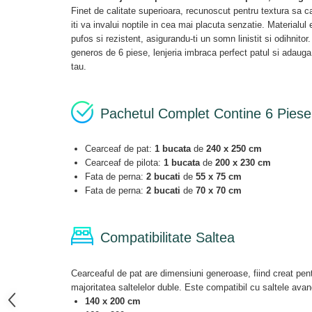
Finet de calitate superioara, recunoscut pentru textura sa ca
iti va invalui noptile in cea mai placuta senzatie. Materialul e
pufos si rezistent, asigurandu-ti un somn linistit si odihnit
generos de 6 piese, lenjeria imbraca perfect patul si adauga
tau.
Pachetul Complet Contine 6 Piese
Cearceaf de pat:
1 bucata
de
240 x 250 cm
Cearceaf de pilota:
1 bucata
de
200 x 230 cm
Fata de perna:
2 bucati
de
55 x 75 cm
Fata de perna:
2 bucati
de
70 x 70 cm
Compatibilitate Saltea
Cearceaful de pat are dimensiuni generoase, fiind creat pent
majoritatea saltelelor duble. Este compatibil cu saltele ava
140 x 200 cm