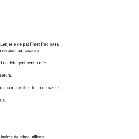
e
Lenjerie de pat Finet Pucioasa
a respecti urmatoarele
nd un detergent pentru rufe
esatura.
 sau in aer liber, ferita de razele
ala.
inainte de prima utilizare.