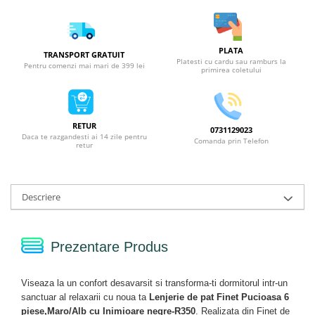
PLATA
TRANSPORT GRATUIT
Platesti cu cardu sau ramburs la
Pentru comenzi mai mari de 399 lei
primirea coletului
RETUR
0731129023
Daca te razgandesti ai 14 zile pentru
Comanda prin Telefon
retur
Descriere
Prezentare Produs
Viseaza la un confort desavarsit si transforma-ti dormitorul intr-un
sanctuar al relaxarii cu noua ta
Lenjerie de pat Finet Pucioasa 6
piese,Maro/Alb cu Inimioare negre-R350
. Realizata din Finet de