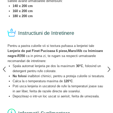
saltele avand urmatoarele dimensiuni:
140 x 200 cm
160 x 200 cm
180 x 200 cm
Instructiuni de Intretinere
Pentru a pastra culorile vii si textura pufoasa a lenjeriei tale
Lenjerie de pat Finet Pucioasa 6 piese,Maro/Alb cu Inimioare
negre-R350
ca in prima zi, te rugam sa respecti urmatoarele
recomandari de intretinere:
Spala automat lenjeria pe dos la maximum
30°C
, folosind un
detergent pentru rufe colorate.
Nu folosi
inalbitori chimici, pentru a proteja culorile si tesatura.
Calca la o temperatura maxima de
120°C
.
Poti usca lenjeria in uscatorul de rufe la temperaturi joase sau
in aer liber, ferita de razele directe ale soarelui.
Depoziteaz-o intr-un loc uscat si aerisit, ferita de umezeala.