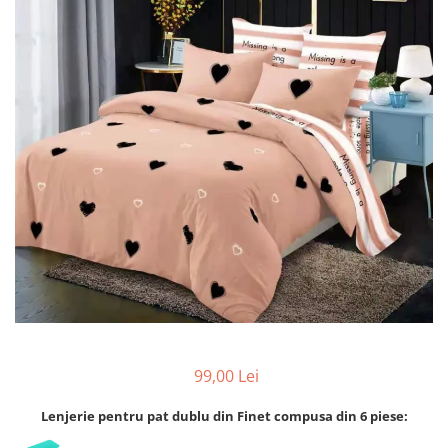
Lenjerii de pat Bumbac 100%
Lenjerii de pat Bumbac Poplin
Lenjerii de pat Catifea
Lenjerii de pat Damasc
Lenjerii de pat Finet + 2 Draperii
Lenjerii de pat Finet cu PLIURI
Lenjerii de pat finet Home
Lenjerii de pat Saten 4 piese cu
elastic
99,00 Lei
Lenjerie pentru pat dublu din Finet compusa din 6 piese: