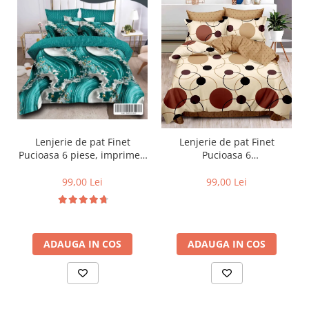
Lenjerie de pat Finet
Lenjerie de pat Finet
Pucioasa 6 piese, imprimeu
Pucioasa 6
valuri in nuante de turcoaz,
piese,Crem/Maro,cu Cercuri
alb și auriu-R619
si buline-R369
99,00 Lei
99,00 Lei
ADAUGA IN COS
ADAUGA IN COS