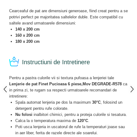
Cearceaful de pat are dimensiuni generoase, fiind creat pentru a se
potrivi perfect pe majoritatea saltelelor duble. Este compatibil cu
saltele avand urmatoarele dimensiuni:
140 x 200 cm
160 x 200 cm
180 x 200 cm
Instructiuni de Intretinere
Pentru a pastra culorile vii si textura pufoasa a lenjeriei tale
Lenjerie de pat Finet Pucioasa 6 piese,Mov DEGRADE-R578
ca
in prima zi, te rugam sa respecti urmatoarele recomandari de
intretinere:
Spala automat lenjeria pe dos la maximum
30°C
, folosind un
detergent pentru rufe colorate.
Nu folosi
inalbitori chimici, pentru a proteja culorile si tesatura.
Calca la o temperatura maxima de
120°C
.
Poti usca lenjeria in uscatorul de rufe la temperaturi joase sau
in aer liber, ferita de razele directe ale soarelui.