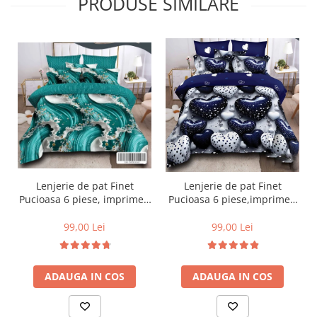
PRODUSE SIMILARE
Lenjerie de pat Finet
Lenjerie de pat Finet
Pucioasa 6 piese, imprimeu
Pucioasa 6 piese,imprimeu
valuri in nuante de turcoaz,
cu inimioare albe si
alb și auriu-R619
albastre lucioase-R611
99,00 Lei
99,00 Lei
ADAUGA IN COS
ADAUGA IN COS