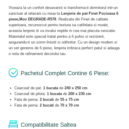
Viseaza la un confort desavarsit si transforma-ti dormitorul intr-un
sanctuar al relaxarii cu noua ta
Lenjerie de pat Finet Pucioasa 6
piese,Mov DEGRADE-R578
. Realizata din Finet de calitate
superioara, recunoscut pentru textura sa catifelata si moale,
aceasta lenjerie iti va invalui noptile in cea mai placuta senzatie.
Materialul este special tratat pentru a fi pufos si rezistent,
asigurandu-ti un somn linistit si odihnitor. Cu un design modern si
un set generos de 6 piese, lenjeria imbraca perfect patul si adauga
o nota de rafinament decorului tau.
Pachetul Complet Contine 6 Piese:
Cearceaf de pat:
1 bucata
de
240 x 250 cm
Cearceaf de pilota:
1 bucata
de
200 x 230 cm
Fata de perna:
2 bucati
de
55 x 75 cm
Fata de perna:
2 bucati
de
70 x 70 cm
Compatibilitate Saltea