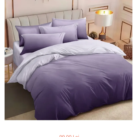
Lenjerii de pat Bumbac 100%
Lenjerii de pat Bumbac Poplin
Lenjerii de pat Catifea
Lenjerii de pat Damasc
Lenjerii de pat Finet + 2 Draperii
Lenjerii de pat Finet cu PLIURI
Lenjerii de pat finet Home
Lenjerii de pat Saten 4 piese cu
elastic